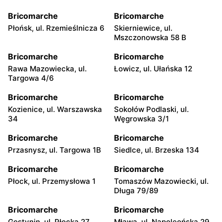
Bricomarche
Bricomarche
Płońsk, ul. Rzemieślnicza 6
Skierniewice, ul.
Mszczonowska 58 B
Bricomarche
Bricomarche
Rawa Mazowiecka, ul.
Łowicz, ul. Ułańska 12
Targowa 4/6
Bricomarche
Bricomarche
Kozienice, ul. Warszawska
Sokołów Podlaski, ul.
34
Węgrowska 3/1
Bricomarche
Bricomarche
Przasnysz, ul. Targowa 1B
Siedlce, ul. Brzeska 134
Bricomarche
Bricomarche
Płock, ul. Przemysłowa 1
Tomaszów Mazowiecki, ul.
Długa 79/89
Bricomarche
Bricomarche
Gostynin, ul. Płocka 27
Mława, ul. Napoleońska 29