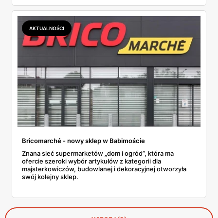
obowiązującej od 28 sierpnia do 7 września 2024 roku,
znajdziemy zarówno narzędzia i materiały budowlane, jak i
artykuły ogrodnicze, a nawet produkty dla zwierząt.
Przyjrzyjmy się bliżej, co tym razem przygotował dla nas
AKTUALNOŚCI
Bricomarche.
Bricomarché - nowy sklep w Babimoście
Znana sieć supermarketów „dom i ogród”, która ma
ofercie szeroki wybór artykułów z kategorii dla
majsterkowiczów, budowlanej i dekoracyjnej otworzyła
swój kolejny sklep.