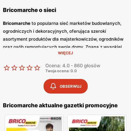
Bricomarche o sieci
Bricomarche
to popularna sieć marketów budowlanych,
ogrodniczych i dekoracyjnych, oferująca szeroki
asortyment produktów dla majsterkowiczów, ogrodników
oraz osób remontujących swoje domy. Znana z wysokiej
WIĘCEJ
jakości obsługi oraz konkurencyjnych
niskich cen
, sieć
Bricomarche
zdobyła zaufanie klientów, poszukujących
Ocena: 4.0 - 860 głosów
niezawodnych narzędzi i materiałów budowlanych.
Twoja ocena: 0.0
Bricomarche
regularnie wydaje
gazetki promocyjne
, w
których prezentowane są najnowsze
promocje
, specjalne
OBSERWUJ
oferty i sezonowe wyprzedaże.
Gazetki
promocje i
planować zakupy. Publikacje te pojawiają się zazwyczaj co
Bricomarche aktualne gazetki promocyjne
dwa tygodnie, zapewniając stały dostęp do informacji o
najnowszych okazjach. Sklepy
Bricomarche
znajdują się w
dogodnych lokalizacjach na terenie całej Polski, co ułatwia