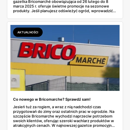
gazetka Bricomarché obowiązująca od 26 lutego do 8
marca 2025 r. oferuje świetne promocje na sezonowe
produkty. Jeśli planujesz odświeżyć ogród, wprowadzić
zmiany w domu lub zaopatrzyć się w narzędzia, znajdziesz
tu wszystko w rewelacyjnych cenach!
AKTUALNOŚCI
Co nowego w Bricomarche? Sprawdź sam!
Jesień tuż za rogiem, a wraz z nią nadchodzi czas
przygotowań do zimy oraz ostatnich prac w ogrodzie. Na
szczęście Bricomarche wychodzi naprzeciw potrzebom
swoich klientów, oferując szeroki wachlarz produktów w
atrakcyjnych cenach. W najnowszej gazetce promocyjnej,