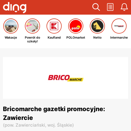
Wakacje
Powrót do
Kaufland
POLOmarket
Netto
Intermarche
szkoły!
Bricomarche gazetki promocyjne:
Zawiercie
(
pow. Zawierciański,
woj. Śląskie
)