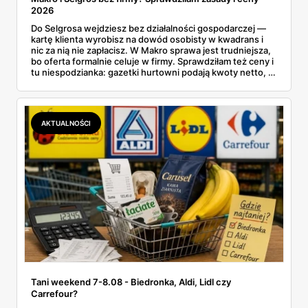
2026
Do Selgrosa wejdziesz bez działalności gospodarczej —
kartę klienta wyrobisz na dowód osobisty w kwadrans i
nic za nią nie zapłacisz. W Makro sprawa jest trudniejsza,
bo oferta formalnie celuje w firmy. Sprawdziłam też ceny i
tu niespodzianka: gazetki hurtowni podają kwoty netto, a
przy kasie doliczany jest VAT. Co więcej, hurt wcale nie
zawsze wygrywa — ta sama kawa ziarnista kosztuje w
Makro ponad dwa razy więcej niż w weekendowej
promocji dyskontu.
AKTUALNOŚCI
Tani weekend 7-8.08 - Biedronka, Aldi, Lidl czy
Carrefour?