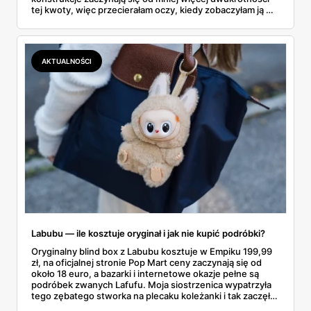
tej kwoty, więc przecierałam oczy, kiedy zobaczyłam ją w
gazetce między dresami a wkrętarką. Padel to dziś
najszybciej rosnący sport w Polsce: kortów przybywa
lawinowo, a chętnych jeszcze szybciej. Sprawdziłam, co
dokładnie dostajemy za te pieniądze i komu taka rakieta
AKTUALNOŚCI
faktycznie wystarczy.
Labubu — ile kosztuje oryginał i jak nie kupić podróbki?
Oryginalny blind box z Labubu kosztuje w Empiku 199,99
zł, na oficjalnej stronie Pop Mart ceny zaczynają się od
około 18 euro, a bazarki i internetowe okazje pełne są
podróbek zwanych Lafufu. Moja siostrzenica wypatrzyła
tego zębatego stworka na plecaku koleżanki i tak zaczęło
się rodzinne śledztwo: co to właściwie jest, ile naprawdę