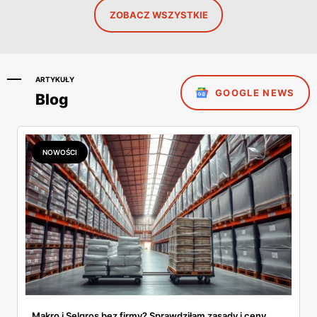
ZOBACZ WSZYSTKIE
ARTYKUŁY
GOOGLE NEWS
Blog
NOWOŚCI
Makro i Selgros bez firmy? Sprawdziłam zasady i ceny