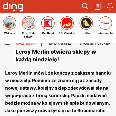
Wakacje
Powrót do
Kaufland
POLOmarket
Netto
Intermarche
szkoły!
AKTUALNOŚCI
|
2021-10-15 15:20
AUTOR: PAULINA KOPEĆ
Leroy Merlin otwiera sklepy w
każdą niedzielę!
Leroy Merlin mówi, że kończy z zakazem handlu
w niedzielę. Pomimo że znane są już zasady
nowej ustawy, kolejny sklep zdecydował się na
współpracę z firmą kurierską. Paczki nadawać
będzie można w kolejnym sklepie budowlanym.
Jako pierwszy odważył się na to Bricomarche.