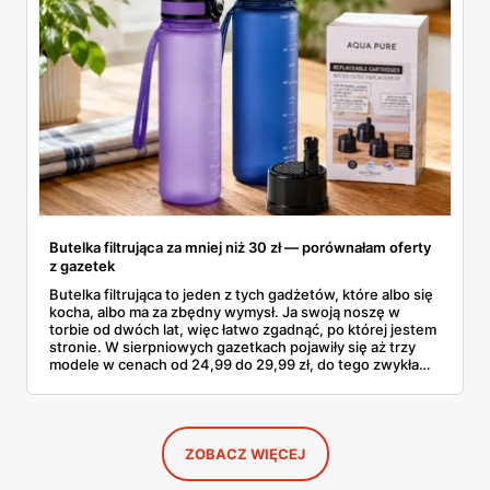
Butelka filtrująca za mniej niż 30 zł — porównałam oferty
z gazetek
Butelka filtrująca to jeden z tych gadżetów, które albo się
kocha, albo ma za zbędny wymysł. Ja swoją noszę w
torbie od dwóch lat, więc łatwo zgadnąć, po której jestem
stronie. W sierpniowych gazetkach pojawiły się aż trzy
modele w cenach od 24,99 do 29,99 zł, do tego zwykła
butelka za 14,99 zł dla nieprzekonanych. Sprawdziłam
wszystkie oferty i policzyłam, kiedy taki zakup faktycznie
się opłaca.
ZOBACZ WIĘCEJ