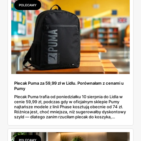
POLECAMY
Plecak Puma za 59,99 zł w Lidlu. Porównałam z cenami u
Pumy
Plecak Puma trafia od poniedziałku 10 sierpnia do Lidla w
cenie 59,99 zł, podczas gdy w oficjalnym sklepie Pumy
najtańsze modele z linii Phase kosztują obecnie od 74 zł.
Różnica jest, choć mniejsza, niż sugerowałby dyskontowy
szyld — dlatego zanim rzuciłam plecak do koszyka,
rozłożyłam ceny na czynniki pierwsze. Poniżej cała
rozpiska: co dokładnie sprzedaje Lidl, ile kosztują
odpowiedniki u producenta i komu ten zakup naprawdę
się opłaci.
POLECAMY