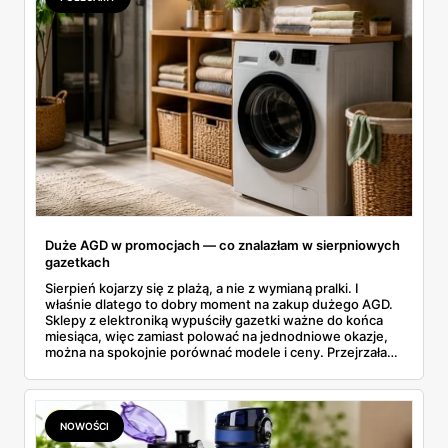
Duże AGD w promocjach — co znalazłam w sierpniowych
gazetkach
Sierpień kojarzy się z plażą, a nie z wymianą pralki. I
właśnie dlatego to dobry moment na zakup dużego AGD.
Sklepy z elektroniką wypuściły gazetki ważne do końca
miesiąca, więc zamiast polować na jednodniowe okazje,
można na spokojnie porównać modele i ceny. Przejrzałam
aktualne promocje AGD i RTV — poniżej wszystko, co
znalazłam, z cenami i terminami.
NOWOŚCI