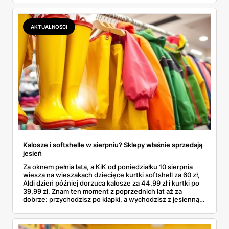
kosztuje i po czym poznać, że sprzedawca nie wciska nam
podróbki. Spisałam wszystko, czego się dowiedziałam —
łącznie z jedną wpadką, o której za chwilę.
AKTUALNOŚCI
Kalosze i softshelle w sierpniu? Sklepy właśnie sprzedają
jesień
Za oknem pełnia lata, a KiK od poniedziałku 10 sierpnia
wiesza na wieszakach dziecięce kurtki softshell za 60 zł,
Aldi dzień później dorzuca kalosze za 44,99 zł i kurtki po
39,99 zł. Znam ten moment z poprzednich lat aż za
dobrze: przychodzisz po klapki, a wychodzisz z jesienną
garderobą dla całej rodziny. Sprawdziłam, co dokładnie
pojawi się w gazetkach w przyszłym tygodniu i czy jest
sens kupować jesień, zanim skończą się wakacje.