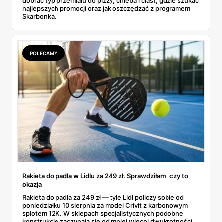
dobrać typ przemiału do pizzy, chleba i ciast, gdzie szukać
najlepszych promocji oraz jak oszczędzać z programem
Skarbonka.
POLECAMY
Rakieta do padla w Lidlu za 249 zł. Sprawdziłam, czy to
okazja
Rakieta do padla za 249 zł — tyle Lidl policzy sobie od
poniedziałku 10 sierpnia za model Crivit z karbonowym
splotem 12K. W sklepach specjalistycznych podobne
konstrukcje zaczynają się od mniej więcej dwukrotności