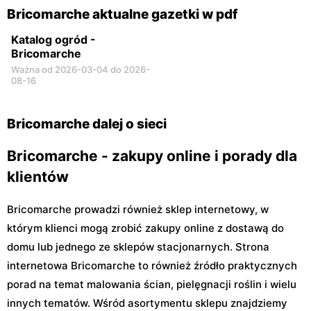
Biała Podlaska, ul.
Ostrowiec Świętokrzyski,
Bricomarche aktualne gazetki w pdf
Sportowa 6
ul. Jana Kilińskiego 22 F
Katalog ogród -
Bricomarche
Ważna od 2026-03-04 do 2026-
08-16
Bricomarche dalej o sieci
Bricomarche - zakupy online i porady dla
klientów
Bricomarche prowadzi również sklep internetowy, w
którym klienci mogą zrobić zakupy online z dostawą do
domu lub jednego ze sklepów stacjonarnych. Strona
internetowa Bricomarche to również źródło praktycznych
porad na temat malowania ścian, pielęgnacji roślin i wielu
innych tematów. Wśród asortymentu sklepu znajdziemy