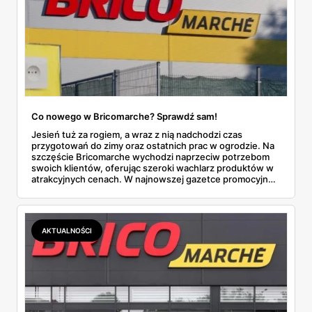
Co nowego w Bricomarche? Sprawdź sam!
Jesień tuż za rogiem, a wraz z nią nadchodzi czas
przygotowań do zimy oraz ostatnich prac w ogrodzie. Na
szczęście Bricomarche wychodzi naprzeciw potrzebom
swoich klientów, oferując szeroki wachlarz produktów w
atrakcyjnych cenach. W najnowszej gazetce promocyjnej,
obowiązującej od 28 sierpnia do 7 września 2024 roku,
znajdziemy zarówno narzędzia i materiały budowlane, jak i
artykuły ogrodnicze, a nawet produkty dla zwierząt.
Przyjrzyjmy się bliżej, co tym razem przygotował dla nas
AKTUALNOŚCI
Bricomarche.