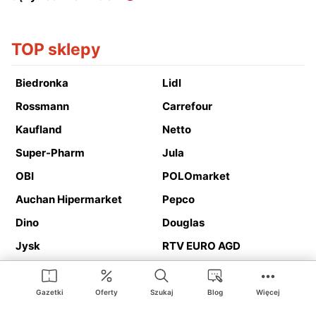
TOP sklepy
Biedronka
Lidl
Rossmann
Carrefour
Kaufland
Netto
Super-Pharm
Jula
OBI
POLOmarket
Auchan Hipermarket
Pepco
Dino
Douglas
Jysk
RTV EURO AGD
Action
Media Expert
Deichmann
Media Markt
Gazetki
Oferty
Szukaj
Blog
Więcej