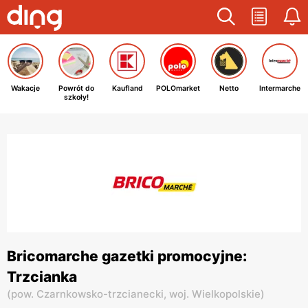
Wakacje
Powrót do
Kaufland
POLOmarket
Netto
Intermarche
szkoły!
Bricomarche gazetki promocyjne:
Trzcianka
(
pow. Czarnkowsko-trzcianecki,
woj. Wielkopolskie
)