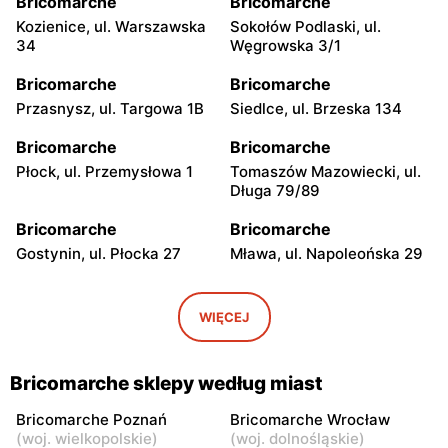
Bricomarche
Bricomarche
Kozienice, ul. Warszawska
Sokołów Podlaski, ul.
34
Węgrowska 3/1
Bricomarche
Bricomarche
Przasnysz, ul. Targowa 1B
Siedlce, ul. Brzeska 134
Bricomarche
Bricomarche
Płock, ul. Przemysłowa 1
Tomaszów Mazowiecki, ul.
Długa 79/89
Bricomarche
Bricomarche
Gostynin, ul. Płocka 27
Mława, ul. Napoleońska 29
Bricomarche
Bricomarche
Kutno, ul. Oporowska 12
Sierpc, ul. Tadeusza
WIĘCEJ
Kościuszki 4D
Bricomarche
Bricomarche
Bricomarche sklepy według miast
Radzyń Podlaski, ul.
Międzyrzec Podlaski, ul.
Kazimierza Prejznera 4
Jelnicka 2B
Bricomarche Poznań
Bricomarche Wrocław
(
woj. wielkopolskie
)
(
woj. dolnośląskie
)