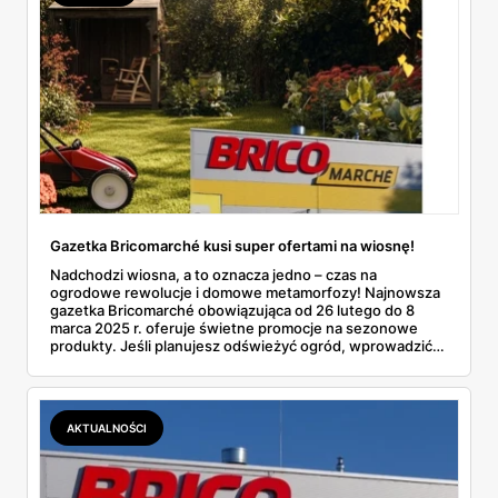
Gazetka Bricomarché kusi super ofertami na wiosnę!
Nadchodzi wiosna, a to oznacza jedno – czas na
ogrodowe rewolucje i domowe metamorfozy! Najnowsza
gazetka Bricomarché obowiązująca od 26 lutego do 8
marca 2025 r. oferuje świetne promocje na sezonowe
produkty. Jeśli planujesz odświeżyć ogród, wprowadzić
zmiany w domu lub zaopatrzyć się w narzędzia, znajdziesz
tu wszystko w rewelacyjnych cenach!
AKTUALNOŚCI