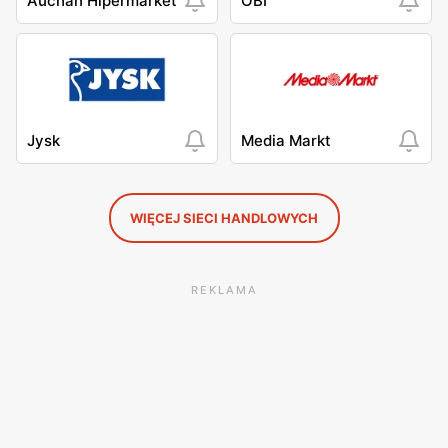
Auchan Hipermarket
OBI
Jysk
Media Markt
WIĘCEJ SIECI HANDLOWYCH
REKLAMA