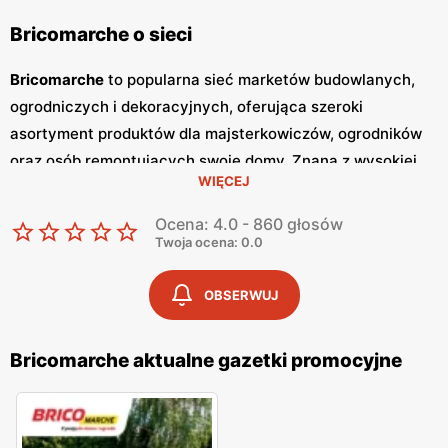
Bricomarche o sieci
Bricomarche
to popularna sieć marketów budowlanych,
ogrodniczych i dekoracyjnych, oferująca szeroki
asortyment produktów dla majsterkowiczów, ogrodników
oraz osób remontujących swoje domy. Znana z wysokiej
WIĘCEJ
jakości obsługi oraz konkurencyjnych
niskich cen
, sieć
Bricomarche
zdobyła zaufanie klientów, poszukujących
Ocena: 4.0 - 860 głosów
niezawodnych narzędzi i materiałów budowlanych.
Twoja ocena: 0.0
Bricomarche
regularnie wydaje
gazetki promocyjne
, w
których prezentowane są najnowsze
promocje
, specjalne
OBSERWUJ
oferty i sezonowe wyprzedaże.
Gazetki
promocje i
planować zakupy. Publikacje te pojawiają się zazwyczaj co
Bricomarche aktualne gazetki promocyjne
dwa tygodnie, zapewniając stały dostęp do informacji o
najnowszych okazjach. Sklepy
Bricomarche
znajdują się w
dogodnych lokalizacjach na terenie całej Polski, co ułatwia