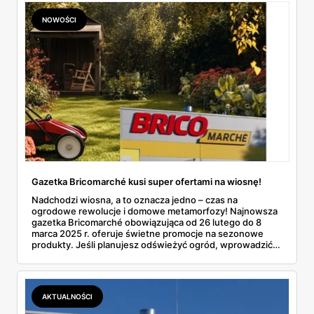
NOWOŚCI
Gazetka Bricomarché kusi super ofertami na wiosnę!
Nadchodzi wiosna, a to oznacza jedno – czas na
ogrodowe rewolucje i domowe metamorfozy! Najnowsza
gazetka Bricomarché obowiązująca od 26 lutego do 8
marca 2025 r. oferuje świetne promocje na sezonowe
produkty. Jeśli planujesz odświeżyć ogród, wprowadzić
zmiany w domu lub zaopatrzyć się w narzędzia, znajdziesz
tu wszystko w rewelacyjnych cenach!
AKTUALNOŚCI