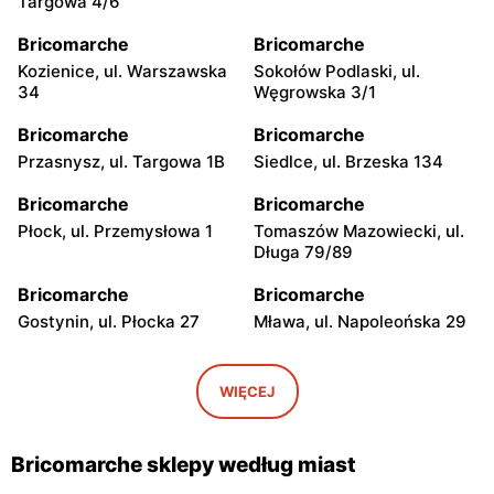
Targowa 4/6
Bricomarche
Bricomarche
Kozienice, ul. Warszawska
Sokołów Podlaski, ul.
34
Węgrowska 3/1
Bricomarche
Bricomarche
Przasnysz, ul. Targowa 1B
Siedlce, ul. Brzeska 134
Bricomarche
Bricomarche
Płock, ul. Przemysłowa 1
Tomaszów Mazowiecki, ul.
Długa 79/89
Bricomarche
Bricomarche
Gostynin, ul. Płocka 27
Mława, ul. Napoleońska 29
Bricomarche
Bricomarche
Kutno, ul. Oporowska 12
Sierpc, ul. Tadeusza
WIĘCEJ
Kościuszki 4D
Bricomarche
Bricomarche
Bricomarche sklepy według miast
Radzyń Podlaski, ul.
Międzyrzec Podlaski, ul.