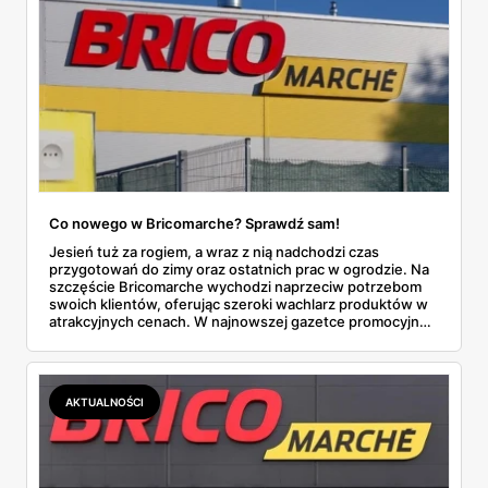
Co nowego w Bricomarche? Sprawdź sam!
Jesień tuż za rogiem, a wraz z nią nadchodzi czas
przygotowań do zimy oraz ostatnich prac w ogrodzie. Na
szczęście Bricomarche wychodzi naprzeciw potrzebom
swoich klientów, oferując szeroki wachlarz produktów w
atrakcyjnych cenach. W najnowszej gazetce promocyjnej,
obowiązującej od 28 sierpnia do 7 września 2024 roku,
znajdziemy zarówno narzędzia i materiały budowlane, jak i
artykuły ogrodnicze, a nawet produkty dla zwierząt.
Przyjrzyjmy się bliżej, co tym razem przygotował dla nas
AKTUALNOŚCI
Bricomarche.