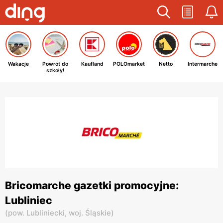
Wakacje
Powrót do
Kaufland
POLOmarket
Netto
Intermarche
szkoły!
Bricomarche gazetki promocyjne:
Lubliniec
(
pow. Lubliniecki,
woj. Śląskie
)