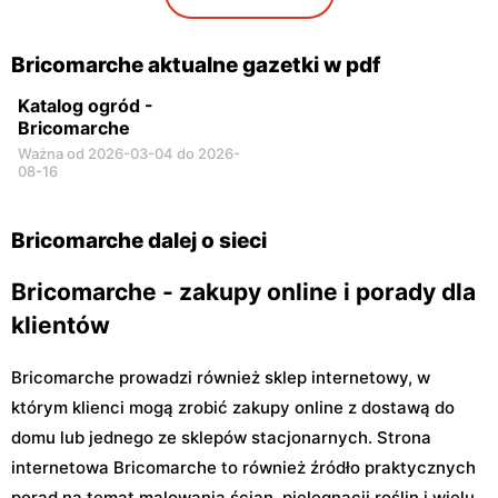
Bricomarche
Bricomarche
Biała Podlaska, ul.
Ostrowiec Świętokrzyski,
Bricomarche aktualne gazetki w pdf
Sportowa 6
ul. Jana Kilińskiego 22 F
Katalog ogród -
Bricomarche
Ważna od 2026-03-04 do 2026-
08-16
Bricomarche dalej o sieci
Bricomarche - zakupy online i porady dla
klientów
Bricomarche prowadzi również sklep internetowy, w
którym klienci mogą zrobić zakupy online z dostawą do
domu lub jednego ze sklepów stacjonarnych. Strona
internetowa Bricomarche to również źródło praktycznych
porad na temat malowania ścian, pielęgnacji roślin i wielu