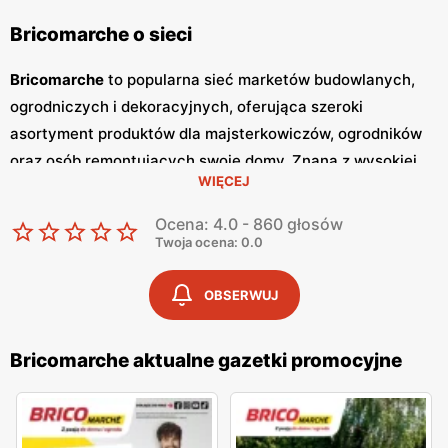
Bricomarche o sieci
Bricomarche
to popularna sieć marketów budowlanych,
ogrodniczych i dekoracyjnych, oferująca szeroki
asortyment produktów dla majsterkowiczów, ogrodników
oraz osób remontujących swoje domy. Znana z wysokiej
WIĘCEJ
jakości obsługi oraz konkurencyjnych
niskich cen
, sieć
Bricomarche
zdobyła zaufanie klientów, poszukujących
Ocena: 4.0 - 860 głosów
niezawodnych narzędzi i materiałów budowlanych.
Twoja ocena: 0.0
Bricomarche
regularnie wydaje
gazetki promocyjne
, w
których prezentowane są najnowsze
promocje
, specjalne
OBSERWUJ
oferty i sezonowe wyprzedaże.
Gazetki
promocje i
planować zakupy. Publikacje te pojawiają się zazwyczaj co
Bricomarche aktualne gazetki promocyjne
dwa tygodnie, zapewniając stały dostęp do informacji o
najnowszych okazjach. Sklepy
Bricomarche
znajdują się w
dogodnych lokalizacjach na terenie całej Polski, co ułatwia