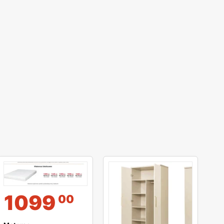
1099
00