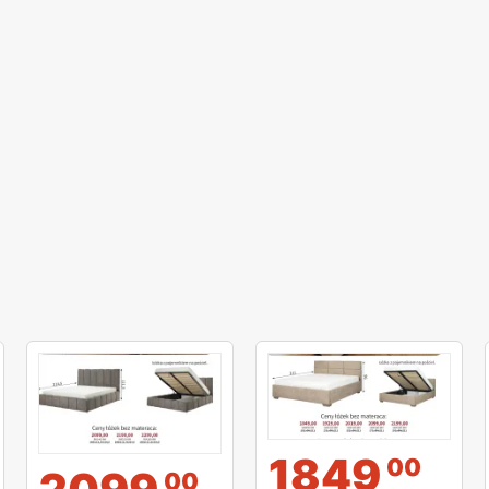
1849
00
00