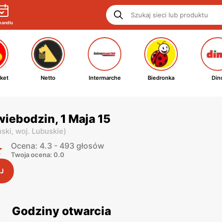
handlu
ket
Netto
Intermarche
Biedronka
Din
wiebodzin, 1 Maja 15
ski,
woj. Lubuskie
)
Ocena: 4.3 - 493 głosów
Twoja ocena: 0.0
J
Godziny otwarcia