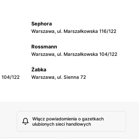
Bodzio
-Krauza 2a
Dęblin, ul. 15 Pułku Piechoty Wilków 3
Sephora
Bodzio
Warszawa, ul. Marszałkowska 116/122
iewicza
Tomaszów Mazowiecki, ul. Smugowa 2
Rossmann
Bodzio
Warszawa, ul. Marszałkowska 104/122
Kutno, ul. Karola Szymanowskiego 2
Żabka
 104/122
Warszawa, ul. Sienna 72
Włącz powiadomienia o gazetkach
ulubionych sieci handlowych