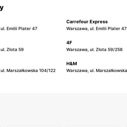
Bodzio
cy
 ul. Rynek 23
Radom, ul. Kazimierza Kelles
Carrefour Express
Bodzio
l. Emilii Plater 47
Warszawa, ul. Emilii Plater 47
 Międzyrzecka 72
Ostrołęka, ul. Henryka Sienk
32/2
4F
Bodzio
ul. Złota 59
Warszawa, ul. Złota 59/258
ul. Dybanka 2
Opoczno, ul. Piotrkowska 49
H&M
ul. Marszałkowska 104/122
Warszawa, ul. Marszałkowska