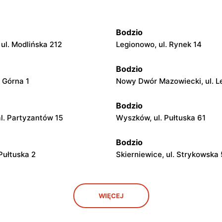
Bodzio
ul. Modlińska 212
Legionowo, ul. Rynek 14
Bodzio
. Górna 1
Nowy Dwór Mazowiecki, ul. L
Bodzio
l. Partyzantów 15
Wyszków, ul. Pułtuska 61
Bodzio
 Pułtuska 2
Skierniewice, ul. Strykowska 
Bodzio
WIĘCEJ
 ul. Warszawska 14
Kozienice, ul. Warszawska 34