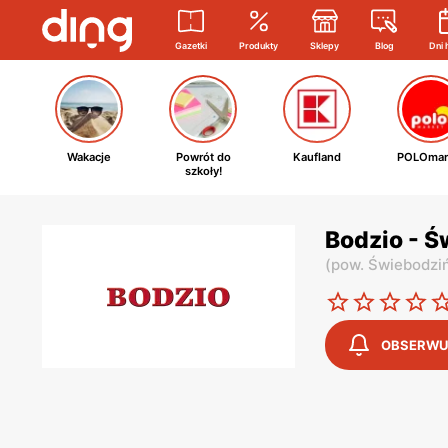
Gazetki
Produkty
Sklepy
Blog
Dni 
Wakacje
Powrót do
Kaufland
POLOmar
szkoły!
Bodzio - Ś
(
pow. Świebodziń
OBSERWU