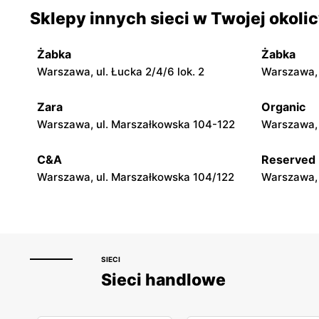
Bodzio
Bodzio
Sklepy innych sieci w Twojej okoli
Ostrów Mazowiecka, ul. Targowa 4
Przasnysz,
Żabka
Żabka
Bodzio
Bodzio
Warszawa, ul. Łucka 2/4/6 lok. 2
Warszawa, u
Płock al. Jana Kilińskiego 6
Łuków, ul.
Zara
Organic
Bodzio
Bodzio
Warszawa, ul. Marszałkowska 104-122
Warszawa, 
Mława, ul. Sportowa 21
Gostynin, 
C&A
Reserved
Warszawa, ul. Marszałkowska 104/122
Warszawa, 
SIECI
Sieci handlowe