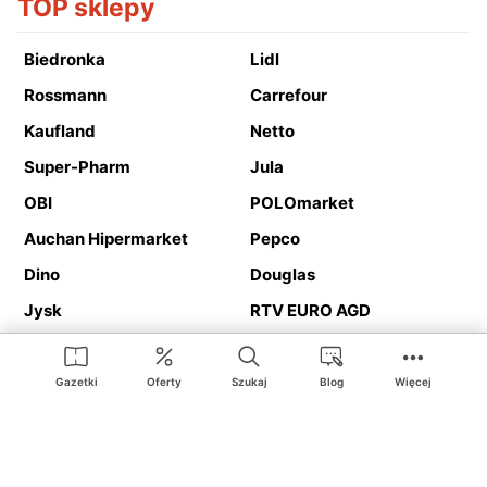
TOP sklepy
Biedronka
Lidl
Rossmann
Carrefour
Kaufland
Netto
Super-Pharm
Jula
OBI
POLOmarket
Auchan Hipermarket
Pepco
Dino
Douglas
Jysk
RTV EURO AGD
Action
Media Expert
Deichmann
Media Markt
Gazetki
Oferty
Szukaj
Blog
Więcej
Ding.pl to serwis internetowy prezentujący
gazetki promocyjne
oraz
katalogi
sklepów i dużych sieci handlowych. Dzięki
geolokalizacji otrzymasz przede wszystkim oferty sklepów, z