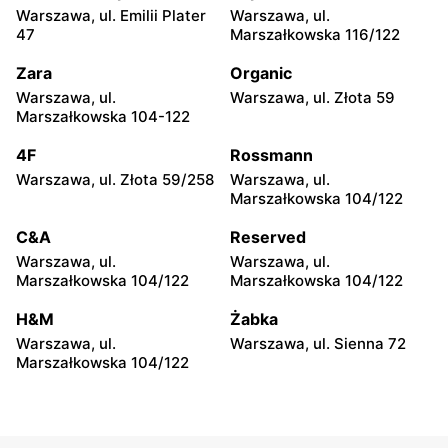
Warszawa, ul. Emilii Plater
Warszawa, ul.
Bodzio
Bodzio
47
Marszałkowska 116/122
Dęblin, ul. 15 Pułku
Płock al. Jana Kilińskiego 6
Piechoty Wilków 3
Zara
Organic
Warszawa, ul.
Warszawa, ul. Złota 59
Bodzio
Bodzio
Marszałkowska 104-122
Łuków, ul. Międzyrzecka 72
Ostrołęka, ul. Henryka
Sienkiewicza 32/2
4F
Rossmann
Warszawa, ul. Złota 59/258
Warszawa, ul.
Bodzio
Bodzio
Marszałkowska 104/122
Tomaszów Mazowiecki, ul.
Mława, ul. Sportowa 21
Smugowa 2
C&A
Reserved
Warszawa, ul.
Warszawa, ul.
Bodzio
Bodzio
Marszałkowska 104/122
Marszałkowska 104/122
Gostynin, ul. Dybanka 2
Opoczno, ul. Piotrkowska
49
H&M
Żabka
Warszawa, ul.
Warszawa, ul. Sienna 72
Bodzio
Bodzio
Marszałkowska 104/122
Kutno, ul. Karola
Puławy, ul. Lubelska 2i
Szymanowskiego 2