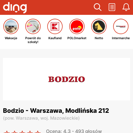
Wakacje
Powrót do
Kaufland
POLOmarket
Netto
Intermarche
szkoły!
Bodzio - Warszawa, Modlińska 212
(
pow. Warszawa,
woj. Mazowieckie
)
Ocena: 4.3 - 493 głosów