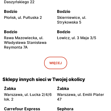
Daszyńskiego 22
Bodzio
Bodzio
Płońsk, ul. Pułtuska 2
Skierniewice, ul.
Strykowska 5
Bodzio
Bodzio
Rawa Mazowiecka, ul.
Łowicz, ul. 3 Maja 3/5
Władysława Stanisława
Reymonta 7A
Bodzio
Bodzio
Ciechanów, ul. Warszawska
Kozienice, ul. Warszawska
WIĘCEJ
14
34
Bodzio
Bodzio
Sklepy innych sieci w Twojej okolicy
Siedlce, ul. Partyzantów 29
Ostrów Mazowiecka, ul.
Targowa 4
Żabka
Żabka
Warszawa, ul. Łucka 2/4/6
Warszawa, ul. Emilii Plater
Bodzio
Bodzio
lok. 2
47
Przasnysz, ul. Rynek 23
Radom, ul. Kazimierza
Kelles-Krauza 2a
Carrefour Express
Sephora