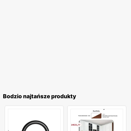
sklepów
Bodzio
szerokie grono zadowolonych klientów,
którzy cenią sobie wysoką jakość i atrakcyjne ceny mebli
do domu i biura. Jeśli jesteś zainteresowany np. ofertami
tanich wersalek z gazetki promocyjnej Bodzio, zajrzyj
tutaj:
tanie wersalki
.
Bodzio najtańsze produkty