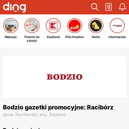
Wakacje
Powrót do
Kaufland
POLOmarket
Netto
Intermarche
szkoły!
Bodzio gazetki promocyjne: Racibórz
(
pow. Raciborski,
woj. Śląskie
)