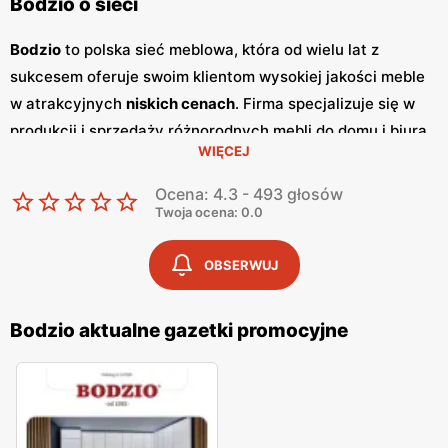
Bodzio o sieci
Bodzio
to polska sieć meblowa, która od wielu lat z
sukcesem oferuje swoim klientom wysokiej jakości meble
w atrakcyjnych
niskich cenach
. Firma specjalizuje się w
produkcji i sprzedaży różnorodnych mebli do domu i biura,
WIĘCEJ
które cechują się nowoczesnym designem i
funkcjonalnością. Klienci cenią sobie szeroki wybór,
Ocena: 4.3 - 493 głosów
trwałość produktów oraz częste
promocje
, które
Twoja ocena: 0.0
pozwalają na zakup mebli w korzystnych cenach. Jednym
z kluczowych elementów marketingowych sieci
Bodzio
są
OBSERWUJ
regularnie wydawane
gazetki promocyjne
.
Gazetki
te,
publikowane co kilka tygodni, prezentują najnowsze oferty
Bodzio aktualne gazetki promocyjne
specjalne, nowości produktowe oraz sezonowe
wyprzedaże. Dostępne są zarówno w formie papierowej w
sklepach, jak i online, co umożliwia klientom łatwe
śledzenie
promocji
i planowanie zakupów.
Bodzio
posiada