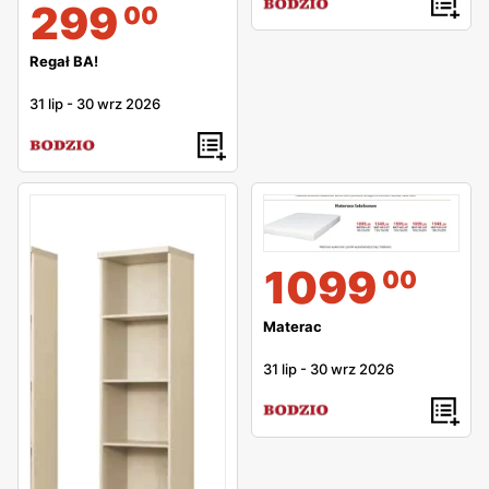
299
00
Regał BA!
31 lip
-
30 wrz 2026
1099
00
Materac
31 lip
-
30 wrz 2026