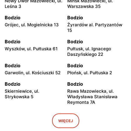
Nowy Dwór Mazowiecki, ul.
Mińsk Mazowiecki, ul.
Leśna 3
Warszawska 35
Bodzio
Bodzio
Grójec, ul. Mogielnicka 13
Żyrardów al. Partyzantów
15
Bodzio
Bodzio
Wyszków, ul. Pułtuska 61
Pułtusk, ul. Ignacego
Daszyńskiego 22
Bodzio
Bodzio
Garwolin, ul. Kościuszki 52
Płońsk, ul. Pułtuska 2
Bodzio
Bodzio
Skierniewice, ul.
Rawa Mazowiecka, ul.
Strykowska 5
Władysława Stanisława
Reymonta 7A
Bodzio
Bodzio
Łowicz, ul. 3 Maja 3/5
Ciechanów, ul. Warszawska
WIĘCEJ
14