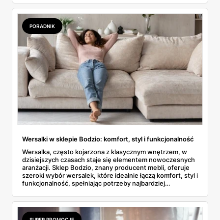
niskich cenach i na co zwrócić uwagę przy ich zakupie.
PORADNIK
Wersalki w sklepie Bodzio: komfort, styl i funkcjonalność
Wersalka, często kojarzona z klasycznym wnętrzem, w
dzisiejszych czasach staje się elementem nowoczesnych
aranżacji. Sklep Bodzio, znany producent mebli, oferuje
szeroki wybór wersalek, które idealnie łączą komfort, styl i
funkcjonalność, spełniając potrzeby najbardziej
wymagających klientów.
SUPER PROMOCJE