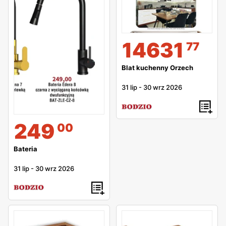
14631
77
Blat kuchenny Orzech
31 lip
-
30 wrz 2026
249
00
Bateria
31 lip
-
30 wrz 2026