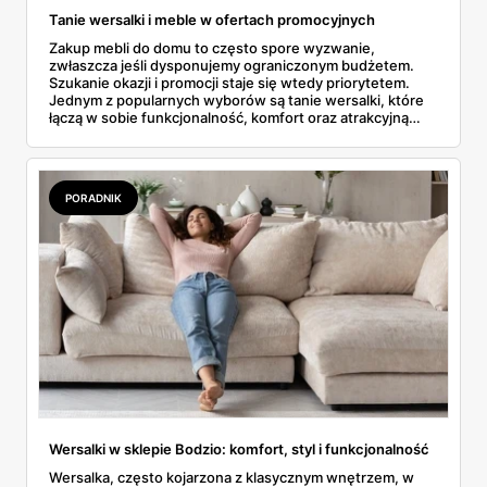
Tanie wersalki i meble w ofertach promocyjnych
Zakup mebli do domu to często spore wyzwanie,
zwłaszcza jeśli dysponujemy ograniczonym budżetem.
Szukanie okazji i promocji staje się wtedy priorytetem.
Jednym z popularnych wyborów są tanie wersalki, które
łączą w sobie funkcjonalność, komfort oraz atrakcyjną
cenę. W artykule przybliżymy, jak znaleźć te meble w
niskich cenach i na co zwrócić uwagę przy ich zakupie.
PORADNIK
Wersalki w sklepie Bodzio: komfort, styl i funkcjonalność
Wersalka, często kojarzona z klasycznym wnętrzem, w