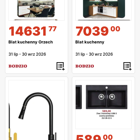
14631
7039
77
00
Blat kuchenny Orzech
Blat kuchenny
31 lip
-
30 wrz 2026
31 lip
-
30 wrz 2026
589
00