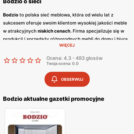
Bodzio o sieci
Bodzio
to polska sieć meblowa, która od wielu lat z
sukcesem oferuje swoim klientom wysokiej jakości meble
w atrakcyjnych
niskich cenach
. Firma specjalizuje się w
produkcji i sprzedaży różnorodnych mebli do domu i biura,
WIĘCEJ
które cechują się nowoczesnym designem i
funkcjonalnością. Klienci cenią sobie szeroki wybór,
Ocena: 4.3 - 493 głosów
trwałość produktów oraz częste
promocje
, które
Twoja ocena: 0.0
pozwalają na zakup mebli w korzystnych cenach. Jednym
z kluczowych elementów marketingowych sieci
Bodzio
są
OBSERWUJ
regularnie wydawane
gazetki promocyjne
.
Gazetki
te,
publikowane co kilka tygodni, prezentują najnowsze oferty
Bodzio aktualne gazetki promocyjne
specjalne, nowości produktowe oraz sezonowe
wyprzedaże. Dostępne są zarówno w formie papierowej w
sklepach, jak i online, co umożliwia klientom łatwe
śledzenie
promocji
i planowanie zakupów.
Bodzio
posiada