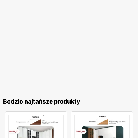
sklepów
Bodzio
szerokie grono zadowolonych klientów,
którzy cenią sobie wysoką jakość i atrakcyjne ceny mebli
do domu i biura. Jeśli jesteś zainteresowany np. ofertami
tanich wersalek z gazetki promocyjnej Bodzio, zajrzyj
tutaj:
tanie wersalki
.
Bodzio najtańsze produkty