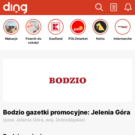
Wakacje
Powrót do
Kaufland
POLOmarket
Netto
Intermarche
szkoły!
Bodzio gazetki promocyjne: Jelenia Góra
(
pow. Jelenia Góra,
woj. Dolnośląskie
)