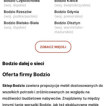
Bodzio Częstochowa
Bodzio Kielce
(
woj. śląskie
)
(
woj. świętokrzyskie
)
Bodzio
Bodzio
Bodzio Rzeszów
Bodzio Gdynia
Ostrołęka, ul. Henryka
Tomaszów Mazowiecki, ul.
(
woj. podkarpackie
)
(
woj. pomorskie
)
Sienkiewicza 32/2
Smugowa 2
Bodzio Bielsko-Biała
Bodzio Olsztyn
Bodzio
Bodzio
(
woj. śląskie
)
(
woj. warmińsko-
mazurskie
)
Mława, ul. Sportowa 21
Gostynin, ul. Dybanka 2
Bodzio
Bodzio
ZOBACZ WIĘCEJ
Opoczno, ul. Piotrkowska
Kutno, ul. Karola
49
Szymanowskiego 2
Bodzio dalej o sieci
Oferta firmy Bodzio
Sklep Bodzio
zawiera propozycje mebli dostosowanych do
wszelkich potrzeb i zróżnicowanych ze względu na
możliwości budżetowe nabywców. Znajdziemy tu między
innymi tanie wersalki Bodzie, jak też ekskluzywne meble