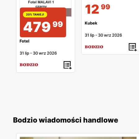
12
99
20% TANIEJ!
479
99
Kubek
31 lip
-
30 wrz 2026
Fotel
31 lip
-
30 wrz 2026
Bodzio wiadomości handlowe