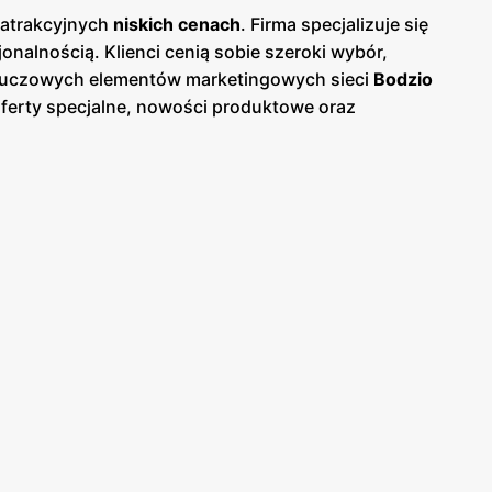
w atrakcyjnych
niskich cenach
. Firma specjalizuje się
nalnością. Klienci cenią sobie szeroki wybór,
 kluczowych elementów marketingowych sieci
Bodzio
oferty specjalne, nowości produktowe oraz
om łatwe śledzenie
promocji
i planowanie zakupów.
a stawia na profesjonalną obsługę oraz pomoc w
dzio
zdobyła uznanie wśród klientów, którzy
akością wykonania, co gwarantuje ich trwałość i
klientów. Dzięki atrakcyjnym
promocjom
i
ć
Bodzio
cieszy się dużą popularnością i zaufaniem
ementy, które przyciągają do sklepów
Bodzio
a. Jeśli jesteś zainteresowany np. ofertami tanich