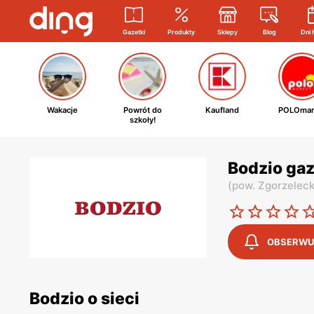
Gazetki
Produkty
Sklepy
Blog
Dni 
Wakacje
Powrót do
Kaufland
POLOmar
szkoły!
Bodzio gaz
(
pow. Zgorzeleck
OBSERWU
Bodzio o sieci