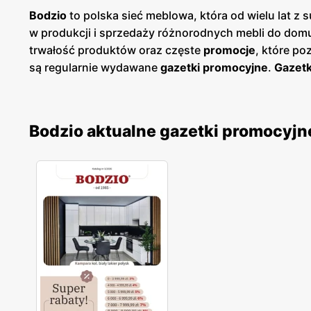
Bodzio
to polska sieć meblowa, która od wielu lat z
w produkcji i sprzedaży różnorodnych mebli do domu 
trwałość produktów oraz częste
promocje
, które p
są regularnie wydawane
gazetki promocyjne
.
Gazetk
sezonowe wyprzedaże. Dostępne są zarówno w formie 
Bodzio
posiada sklepy w całej Polsce, co sprawia, ż
wyborze odpowiednich mebli, oferując fachowe dora
Bodzio aktualne gazetki promocyjn
poszukują solidnych i estetycznych rozwiązań do s
funkcjonalność. Firma kładzie duży nacisk na nowoc
regularnym
gazetkom promocyjnym
, klienci mogą 
wśród polskich konsumentów. Regularne
gazetki p
szerokie grono zadowolonych klientów, którzy cenią s
wersalek z gazetki promocyjnej Bodzio, zajrzyj tutaj: