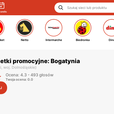
handlu
ket
Netto
Intermarche
Biedronka
Din
etki promocyjne: Bogatynia
i,
woj. Dolnośląskie
)
Ocena: 4.3 - 493 głosów
Twoja ocena: 0.0
J