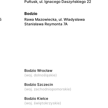
Pułtusk, ul. Ignacego Daszyńskiego 22
Bodzio
5
Rawa Mazowiecka, ul. Władysława
Stanisława Reymonta 7A
Bodzio
Siedlce, ul. Partyzantów 29
Bodzio
-Krauza 2a
Dęblin, ul. 15 Pułku Piechoty Wilków 3
Bodzio Wrocław
Bodzio
(
woj. dolnośląskie
)
iewicza
Tomaszów Mazowiecki, ul. Smugowa 2
Bodzio Szczecin
(
woj. zachodniopomorskie
)
Bodzio
Bodzio Kielce
Kutno, ul. Karola Szymanowskiego 2
(
woj. świętokrzyskie
)