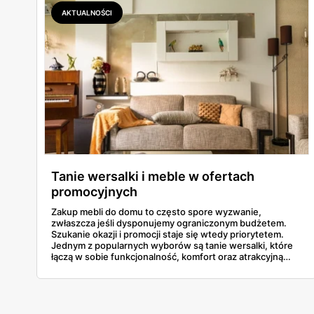
AKTUALNOŚCI
Tanie wersalki i meble w ofertach
promocyjnych
Zakup mebli do domu to często spore wyzwanie,
zwłaszcza jeśli dysponujemy ograniczonym budżetem.
Szukanie okazji i promocji staje się wtedy priorytetem.
Jednym z popularnych wyborów są tanie wersalki, które
łączą w sobie funkcjonalność, komfort oraz atrakcyjną
cenę. W artykule przybliżymy, jak znaleźć te meble w
niskich cenach i na co zwrócić uwagę przy ich zakupie.