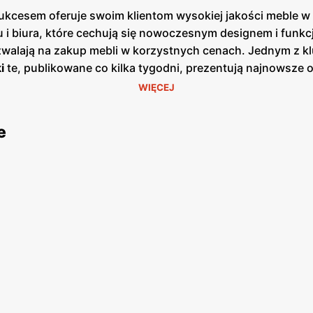
 sukcesem oferuje swoim klientom wysokiej jakości meble 
i biura, które cechują się nowoczesnym designem i funkcjo
ozwalają na zakup mebli w korzystnych cenach. Jednym z
i
te, publikowane co kilka tygodni, prezentują najnowsze 
papierowej w sklepach, jak i online, co umożliwia klient
WIĘCEJ
e jest łatwo dostępna dla szerokiego grona klientów. Firm
dztwo i wsparcie na każdym etapie zakupu. Dzięki temu
Bo
e
woich wnętrz. Produkty
Bodzio
charakteryzują się wysoką j
zesny design, który odpowiada na potrzeby i oczekiwania 
liczyć na korzystne ceny i wyjątkowe okazje zakupowe. Sie
romocyjne
,
niskie ceny
oraz szeroki wybór produktów to el
obie wysoką jakość i atrakcyjne ceny mebli do domu i biur
tanie wersalki
.