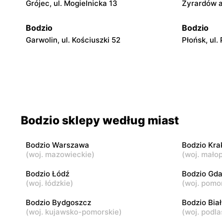
Grójec, ul. Mogielnicka 13
Żyrardów a
Bodzio
Bodzio
Garwolin, ul. Kościuszki 52
Płońsk, ul.
Bodzio
Bodzio
Łowicz, ul. 3 Maja 3/5
Ciechanów,
Bodzio
Bodzio
Bodzio sklepy według miast
Ostrów Mazowiecka, ul. Targowa 4
Przasnysz,
Bodzio Warszawa
Bodzio Kr
Bodzio
Bodzio
(
woj. mazowieckie
)
(
woj. małop
Płock al. Jana Kilińskiego 6
Łuków, ul.
Bodzio Łódź
Bodzio Gd
(
woj. łódzkie
)
(
woj. pomo
Bodzio
Bodzio
Bodzio Bydgoszcz
Bodzio Bia
Mława, ul. Sportowa 21
Gostynin, 
(
woj. kujawsko-pomorskie
)
(
woj. podla