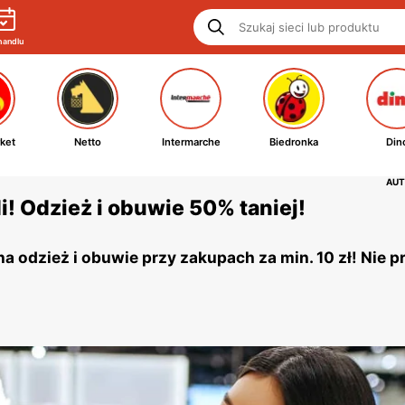
handlu
ket
Netto
Intermarche
Biedronka
Din
AUT
! Odzież i obuwie 50% taniej!
 odzież i obuwie przy zakupach za min. 10 zł! Nie p