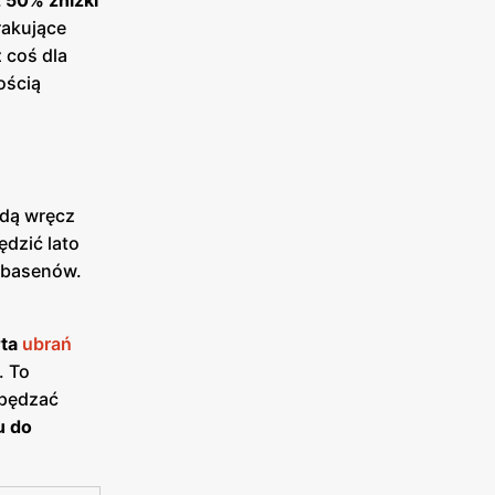
rakujące
 coś dla
ością
ędą wręcz
ędzić lato
u basenów.
rta
ubrań
. To
spędzać
u do