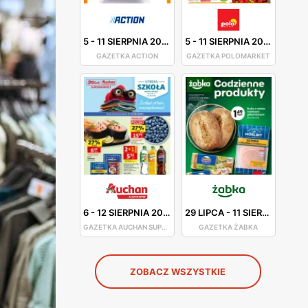
5
-
11 SIERPNIA 2026
5
-
11 SIERPNIA 2026
GAZETKA ACTION
GAZETKA POLOMARKET
6
-
12 SIERPNIA 2026
29 LIPCA
-
11 SIERPNIA 2026
GAZETKA AUCHAN SUPERMARKET
GAZETKA ŻABKA
ZOBACZ WSZYSTKIE