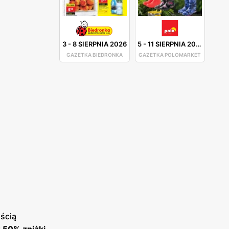
3
-
8 SIERPNIA 2026
5
-
11 SIERPNIA 2026
GAZETKA BIEDRONKA
GAZETKA POLOMARKET
ścią
 50% zniżki