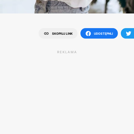
SKOPIUJ LINK
UDOSTĘPNIJ
REKLAMA