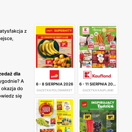
atysfakcja z
ejsce,
edaż dla
rygodnie? A
6
-
8 SIERPNIA 2026
6
-
11 SIERPNIA 2026
 okazja do
GAZETKA POLOMARKET
GAZETKA KAUFLAND
owiedz się