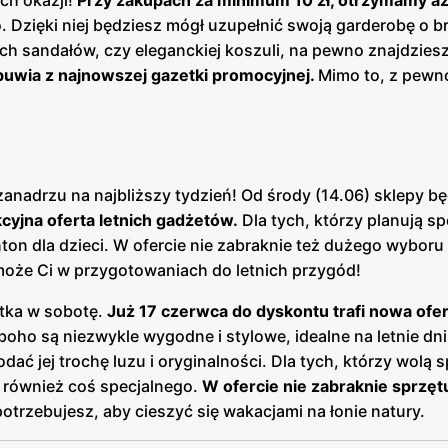
o. Dzięki niej będziesz mógł uzupełnić swoją garderobę o b
nich sandałów, czy eleganckiej koszuli, na pewno znajdziesz
buwia z najnowszej gazetki promocyjnej.
Mimo to, z pewn
 zanadrzu na najbliższy tydzień! Od środy (14.06) sklepy b
cyjna oferta letnich gadżetów.
Dla tych, którzy planują sp
on dla dzieci. W ofercie nie zabraknie też dużego wybor
omoże Ci w przygotowaniach do letnich przygód!
tka w sobotę.
Już 17 czerwca do dyskontu trafi nowa ofe
oho są niezwykle wygodne i stylowe, idealne na letnie dni
ać jej trochę luzu i oryginalności. Dla tych, którzy wolą 
o również coś specjalnego.
W ofercie nie zabraknie sprzęt
trzebujesz, aby cieszyć się wakacjami na łonie natury.