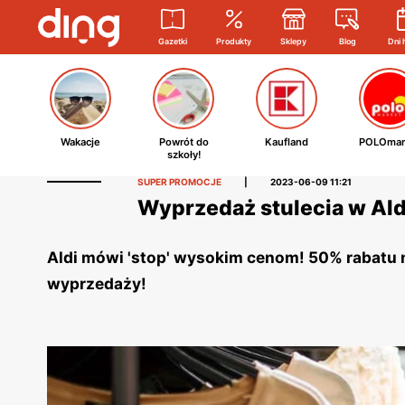
Gazetki
Produkty
Sklepy
Blog
Dni 
Wakacje
Powrót do
Kaufland
POLOmar
szkoły!
SUPER PROMOCJE
|
2023-06-09 11:21
Wyprzedaż stulecia w Aldi
Aldi mówi 'stop' wysokim cenom! 50% rabatu na
wyprzedaży!