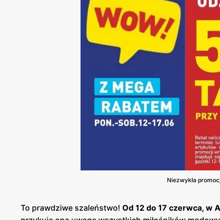
Niezwykła promocja
To prawdziwe szaleństwo!
Od 12 do 17 czerwca, w A
przykuje ona uwagę wszystkich miłośników modowy