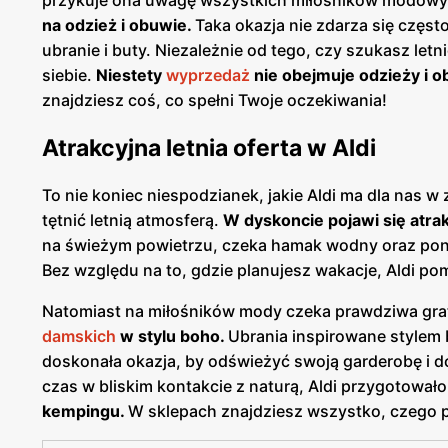
na odzież i obuwie.
Taka okazja nie zdarza się częst
ubranie i buty. Niezależnie od tego, czy szukasz let
siebie.
Niestety
wyprzedaż
nie obejmuje odzieży i o
znajdziesz coś, co spełni Twoje oczekiwania!
Atrakcyjna letnia oferta w Aldi
To nie koniec niespodzianek, jakie Aldi ma dla nas w
tętnić letnią atmosferą.
W dyskoncie pojawi się atrak
na świeżym powietrzu, czeka hamak wodny oraz pont
Bez względu na to, gdzie planujesz wakacje, Aldi p
Natomiast na miłośników mody czeka prawdziwa gra
damskich
w stylu boho.
Ubrania inspirowane stylem b
doskonała okazja, by odświeżyć swoją garderobę i dod
czas w bliskim kontakcie z naturą, Aldi przygotował
kempingu.
W sklepach znajdziesz wszystko, czego po