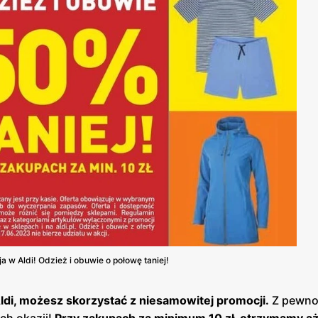
 w Aldi! Odzież i obuwie o połowę taniej!
ldi, możesz skorzystać z niesamowitej promocji.
Z pewno
ch okazji!
Przy zakupach za minimum 10 zł, otrzymamy aż