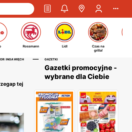
o
Rossmann
Lidl
Czas na
Ta
grilla!
kosm
OR: INGA WIĘCH
GAZETKI
Gazetki promocyjne -
wybrane dla Ciebie
rzegap tej