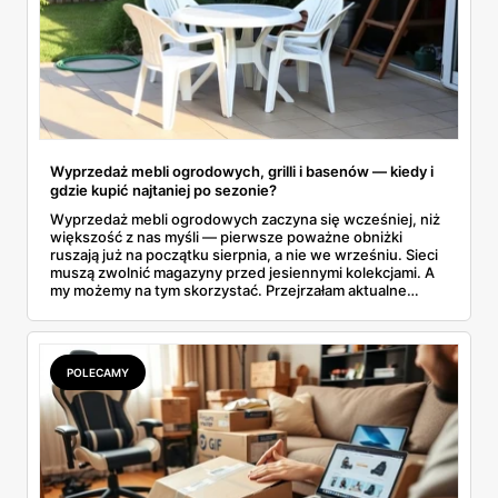
Wyprzedaż mebli ogrodowych, grilli i basenów — kiedy i
gdzie kupić najtaniej po sezonie?
Wyprzedaż mebli ogrodowych zaczyna się wcześniej, niż
większość z nas myśli — pierwsze poważne obniżki
ruszają już na początku sierpnia, a nie we wrześniu. Sieci
muszą zwolnić magazyny przed jesiennymi kolekcjami. A
my możemy na tym skorzystać. Przejrzałam aktualne
gazetki i zebrałam konkretne przeceny na krzesła, stoły,
leżaki, grille i baseny. Do tego podpowiadam, jak odróżnić
prawdziwą obniżkę od pozornej.
POLECAMY