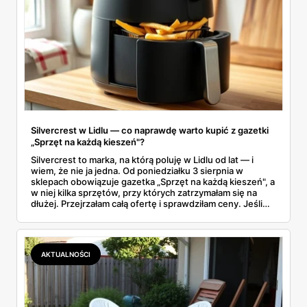
Silvercrest w Lidlu — co naprawdę warto kupić z gazetki
„Sprzęt na każdą kieszeń"?
Silvercrest to marka, na którą poluję w Lidlu od lat — i
wiem, że nie ja jedna. Od poniedziałku 3 sierpnia w
sklepach obowiązuje gazetka „Sprzęt na każdą kieszeń", a
w niej kilka sprzętów, przy których zatrzymałam się na
dłużej. Przejrzałam całą ofertę i sprawdziłam ceny. Jeśli
zastanawiacie się, czy tegoroczny air fryer za 299 zł to
faktycznie okazja — poniżej znajdziecie odpowiedź.
Uwaga: promocja trwa tylko do 8 sierpnia.
AKTUALNOŚCI