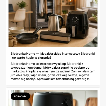
Biedronka Home — jak działa sklep internetowy Biedronki
i co warto kupić w sierpniu?
Biedronka Home to internetowy sklep Biedronki z
wyposażeniem domu, który działa zupełnie osobno od
marketów i rządzi się własnymi zasadami. Zamawiałam tam
już kilka razy, więc wiem, gdzie czekają okazje, a gdzie
można się naciąć. Sprawdziłam też aktualną gazetkę z
domowymi produktami w zwykłych sklepach. Zebrałam
wszystko w jednym miejscu: jak zamawiać, ile trwa zwrot,
jakie kody rabatowe działają w sierpniu i które produkty
faktycznie warto włożyć do koszyka.
PORADNIK