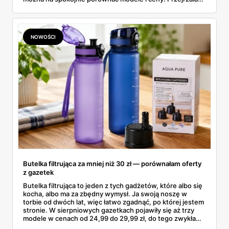
aktualne promocje AGD i RTV — poniżej wszystko, co
znalazłam, z cenami i terminami.
NOWOŚCI
Butelka filtrująca za mniej niż 30 zł — porównałam oferty
z gazetek
Butelka filtrująca to jeden z tych gadżetów, które albo się
kocha, albo ma za zbędny wymysł. Ja swoją noszę w
torbie od dwóch lat, więc łatwo zgadnąć, po której jestem
stronie. W sierpniowych gazetkach pojawiły się aż trzy
modele w cenach od 24,99 do 29,99 zł, do tego zwykła
butelka za 14,99 zł dla nieprzekonanych. Sprawdziłam