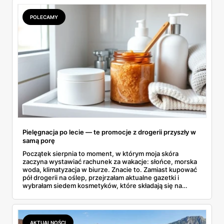
POLECAMY
Pielęgnacja po lecie — te promocje z drogerii przyszły w
samą porę
Początek sierpnia to moment, w którym moja skóra
zaczyna wystawiać rachunek za wakacje: słońce, morska
woda, klimatyzacja w biurze. Znacie to. Zamiast kupować
pół drogerii na oślep, przejrzałam aktualne gazetki i
wybrałam siedem kosmetyków, które składają się na
sensowny plan regeneracji — od peelingu za 21,95 zł po
dermokosmetyki Vichy. Wszystkie ceny sprawdziłam w
ofertach, terminy też.
AKTUALNOŚCI