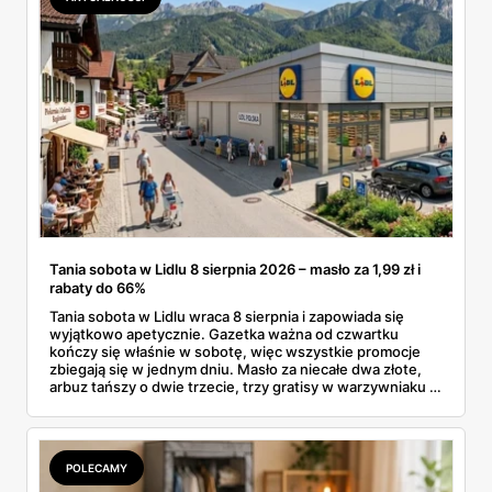
Tania sobota w Lidlu 8 sierpnia 2026 – masło za 1,99 zł i
rabaty do 66%
Tania sobota w Lidlu wraca 8 sierpnia i zapowiada się
wyjątkowo apetycznie. Gazetka ważna od czwartku
kończy się właśnie w sobotę, więc wszystkie promocje
zbiegają się w jednym dniu. Masło za niecałe dwa złote,
arbuz tańszy o dwie trzecie, trzy gratisy w warzywniaku i
jedna oferta działająca wyłącznie w sobotę. Przejrzałam
całą sobotnią gazetkę Lidla strona po stronie i wybrałam
to, co naprawdę się opłaca.
POLECAMY