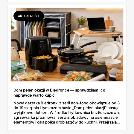
wszystkie oferty i policzyłam, kiedy taki zakup faktycznie
się opłaca.
AKTUALNOŚCI
Dom pełen okazji w Biedronce — sprawdziłam, co
naprawdę warto kupić
Nowa gazetka Biedronki z serii non-food obowiązuje od 3
do 19 sierpnia i tym razem hasło „Dom pełen okazji" pasuje
wyjątkowo dobrze. W środku frytkownica beztłuszczowa,
zgrzewarka próżniowa, serwis obiadowy na osiemnaście
elementów i cała półka drobiazgów do kuchni. Przejrzałam
wszystkie strony i wybrałam to, po co sama ustawiłabym
się przy półce z samego rana.