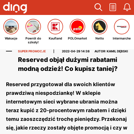
Wakacje
Powrót do
Kaufland
POLOmarket
Netto
Intermarche
szkoły!
SUPER PROMOCJE
|
2022-04-29 14:38
AUTOR: KAMIL DĘBSKI
Reserved objął dużymi rabatami
modną odzież! Co kupisz taniej?
Reserved przygotował dla swoich klientów
prawdziwą niespodziankę! W sklepie
internetowym sieci wybrane ubrania można
teraz kupić z 20-procentowym rabatem i dzięki
temu zaoszczędzić trochę pieniędzy. Przekonaj
się, jakie rzeczy zostały objęte promocją i czy w