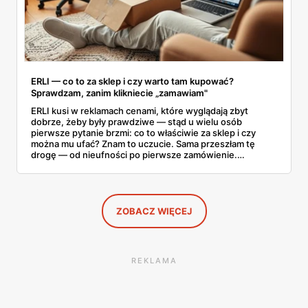
ERLI — co to za sklep i czy warto tam kupować?
Sprawdzam, zanim klikniecie „zamawiam"
ERLI kusi w reklamach cenami, które wyglądają zbyt
dobrze, żeby były prawdziwe — stąd u wielu osób
pierwsze pytanie brzmi: co to właściwie za sklep i czy
można mu ufać? Znam to uczucie. Sama przeszłam tę
drogę — od nieufności po pierwsze zamówienie.
Sprawdziłam, jak ta platforma działa, kto za nią stoi, co
mówią kupujący i co ciekawego jest tam teraz w promocji,
na początku sierpnia. Poniżej wszystko, co warto
wiedzieć przed pierwszym koszykiem.
ZOBACZ WIĘCEJ
REKLAMA