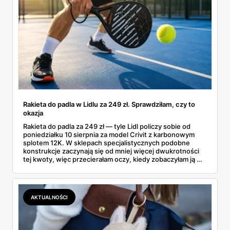
Rakieta do padla w Lidlu za 249 zł. Sprawdziłam, czy to
okazja
Rakieta do padla za 249 zł — tyle Lidl policzy sobie od
poniedziałku 10 sierpnia za model Crivit z karbonowym
splotem 12K. W sklepach specjalistycznych podobne
konstrukcje zaczynają się od mniej więcej dwukrotności
tej kwoty, więc przecierałam oczy, kiedy zobaczyłam ją w
gazetce między dresami a wkrętarką. Padel to dziś
najszybciej rosnący sport w Polsce: kortów przybywa
lawinowo, a chętnych jeszcze szybciej. Sprawdziłam, co
dokładnie dostajemy za te pieniądze i komu taka rakieta
AKTUALNOŚCI
faktycznie wystarczy.