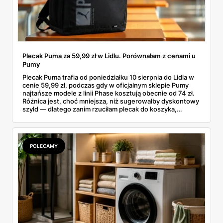
Plecak Puma za 59,99 zł w Lidlu. Porównałam z cenami u
Pumy
Plecak Puma trafia od poniedziałku 10 sierpnia do Lidla w
cenie 59,99 zł, podczas gdy w oficjalnym sklepie Pumy
najtańsze modele z linii Phase kosztują obecnie od 74 zł.
Różnica jest, choć mniejsza, niż sugerowałby dyskontowy
szyld — dlatego zanim rzuciłam plecak do koszyka,
rozłożyłam ceny na czynniki pierwsze. Poniżej cała
rozpiska: co dokładnie sprzedaje Lidl, ile kosztują
odpowiedniki u producenta i komu ten zakup naprawdę
się opłaci.
POLECAMY