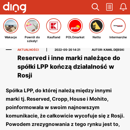
Wakacje
Powrót do
Kaufland
POLOmarket
Netto
Intermarche
szkoły!
AKTUALNOŚCI
|
2022-05-20 14:21
AUTOR: KAMIL DĘBSKI
Reserved i inne marki należące do
spółki LPP kończą działalność w
Rosji
Spółka LPP, do której należą między innymi
marki tj. Reserved, Cropp, House i Mohito,
poinformowała w swoim najnowszym
komunikacie, że całkowicie wycofuje się z Rosji.
Powodem zrezygnowania z tego rynku jest to,