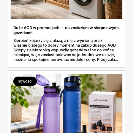
Duże AGD w promocjach — co znalazłam w sierpniowych
gazetkach
Sierpień kojarzy się z plażą, a nie z wymianą pralki. I
właśnie dlatego to dobry moment na zakup dużego AGD.
Sklepy z elektroniką wypuściły gazetki ważne do końca
miesiąca, więc zamiast polować na jednodniowe okazje,
można na spokojnie porównać modele i ceny. Przejrzałam
aktualne promocje AGD i RTV — poniżej wszystko, co
znalazłam, z cenami i terminami.
NOWOŚCI