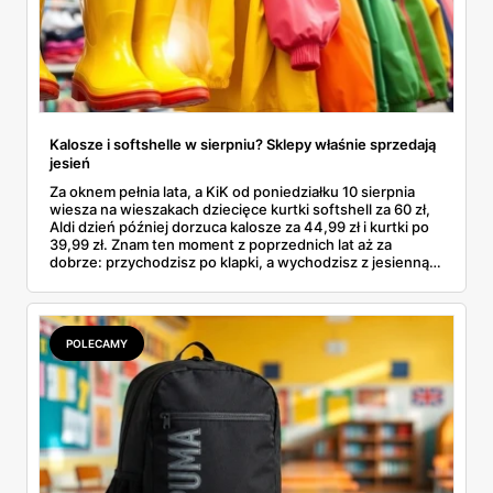
Kalosze i softshelle w sierpniu? Sklepy właśnie sprzedają
jesień
Za oknem pełnia lata, a KiK od poniedziałku 10 sierpnia
wiesza na wieszakach dziecięce kurtki softshell za 60 zł,
Aldi dzień później dorzuca kalosze za 44,99 zł i kurtki po
39,99 zł. Znam ten moment z poprzednich lat aż za
dobrze: przychodzisz po klapki, a wychodzisz z jesienną
garderobą dla całej rodziny. Sprawdziłam, co dokładnie
pojawi się w gazetkach w przyszłym tygodniu i czy jest
sens kupować jesień, zanim skończą się wakacje.
POLECAMY