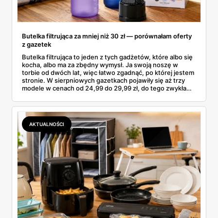
Butelka filtrująca za mniej niż 30 zł — porównałam oferty
z gazetek
Butelka filtrująca to jeden z tych gadżetów, które albo się
kocha, albo ma za zbędny wymysł. Ja swoją noszę w
torbie od dwóch lat, więc łatwo zgadnąć, po której jestem
stronie. W sierpniowych gazetkach pojawiły się aż trzy
modele w cenach od 24,99 do 29,99 zł, do tego zwykła
butelka za 14,99 zł dla nieprzekonanych. Sprawdziłam
wszystkie oferty i policzyłam, kiedy taki zakup faktycznie
się opłaca.
AKTUALNOŚCI