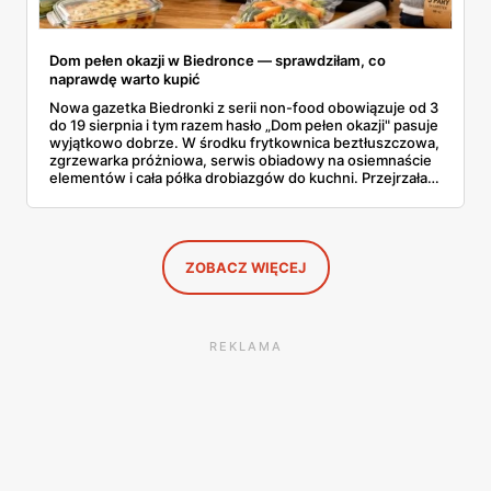
Dom pełen okazji w Biedronce — sprawdziłam, co
naprawdę warto kupić
Nowa gazetka Biedronki z serii non-food obowiązuje od 3
do 19 sierpnia i tym razem hasło „Dom pełen okazji" pasuje
wyjątkowo dobrze. W środku frytkownica beztłuszczowa,
zgrzewarka próżniowa, serwis obiadowy na osiemnaście
elementów i cała półka drobiazgów do kuchni. Przejrzałam
wszystkie strony i wybrałam to, po co sama ustawiłabym
się przy półce z samego rana.
ZOBACZ WIĘCEJ
REKLAMA