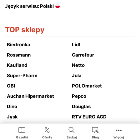
Język serwisu: Polski
TOP sklepy
Biedronka
Lidl
Rossmann
Carrefour
Kaufland
Netto
Super-Pharm
Jula
OBI
POLOmarket
Auchan Hipermarket
Pepco
Dino
Douglas
Jysk
RTV EURO AGD
Action
Media Expert
Deichmann
Media Markt
Gazetki
Oferty
Szukaj
Blog
Więcej