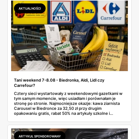
AKTUALNOŚCI
Tani weekend 7-8.08 - Biedronka, Aldi, Lidl czy
Carrefour?
Cztery sieci wystartowały z weekendowymi gazetkami w
tym samym momencie, więc usiadłam i porównałam je
stronę po stronie. Najmocniejsze okazje: kawa ziarnista
Carousel w Biedronce za 32,50 zł przy drugim
opakowaniu gratis, rabat 50% na artykuły szkolne i
przemysłowe przy zakupie trzech sztuk oraz banany po
2,99 zł za kilogram, ale wyłącznie w sobotę z aplikacją. Aldi
odpowiada masłem za 2,99 zł. Werdykt w skrócie:
najwięcej wyciśniesz z Biedronki, po świeże warzywa jedź
ARTYKUŁ SPONSOROWANY
do Aldi.