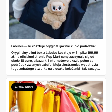
Labubu — ile kosztuje oryginał i jak nie kupić podróbki?
Oryginalny blind box z Labubu kosztuje w Empiku 199,99
zł, na oficjalnej stronie Pop Mart ceny zaczynają się od
około 18 euro, a bazarki i internetowe okazje pełne są
podróbek zwanych Lafufu. Moja siostrzenica wypatrzyła
tego zębatego stworka na plecaku koleżanki i tak zaczęło
się rodzinne śledztwo: co to właściwie jest, ile naprawdę
kosztuje i po czym poznać, że sprzedawca nie wciska nam
podróbki. Spisałam wszystko, czego się dowiedziałam —
łącznie z jedną wpadką, o której za chwilę.
AKTUALNOŚCI