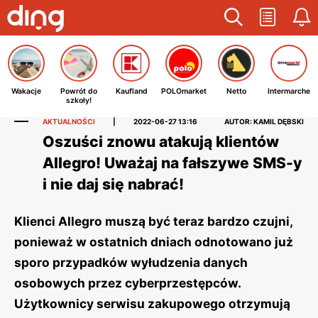
Wakacje
Powrót do
Kaufland
POLOmarket
Netto
Intermarche
szkoły!
AKTUALNOŚCI
|
2022-06-27 13:16
AUTOR: KAMIL DĘBSKI
Oszuści znowu atakują klientów
Allegro! Uważaj na fałszywe SMS-y
i nie daj się nabrać!
Klienci Allegro muszą być teraz bardzo czujni,
ponieważ w ostatnich dniach odnotowano już
sporo przypadków wyłudzenia danych
osobowych przez cyberprzestępców.
Użytkownicy serwisu zakupowego otrzymują