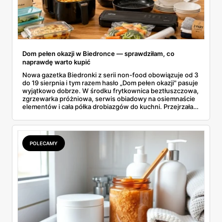
Dom pełen okazji w Biedronce — sprawdziłam, co
naprawdę warto kupić
Nowa gazetka Biedronki z serii non-food obowiązuje od 3
do 19 sierpnia i tym razem hasło „Dom pełen okazji" pasuje
wyjątkowo dobrze. W środku frytkownica beztłuszczowa,
zgrzewarka próżniowa, serwis obiadowy na osiemnaście
elementów i cała półka drobiazgów do kuchni. Przejrzałam
wszystkie strony i wybrałam to, po co sama ustawiłabym
się przy półce z samego rana.
POLECAMY