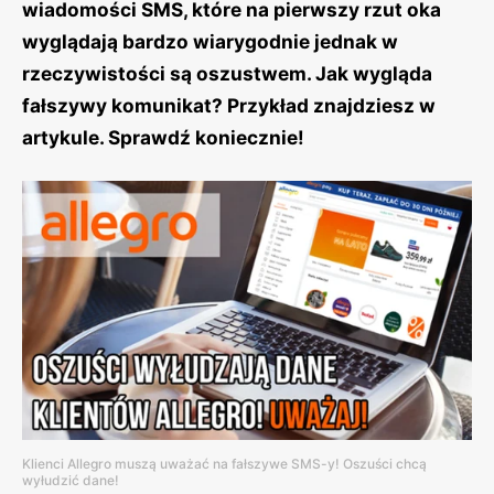
wiadomości SMS, które na pierwszy rzut oka
wyglądają bardzo wiarygodnie jednak w
rzeczywistości są oszustwem. Jak wygląda
fałszywy komunikat? Przykład znajdziesz w
artykule. Sprawdź koniecznie!
Klienci Allegro muszą uważać na fałszywe SMS-y! Oszuści chcą
wyłudzić dane!