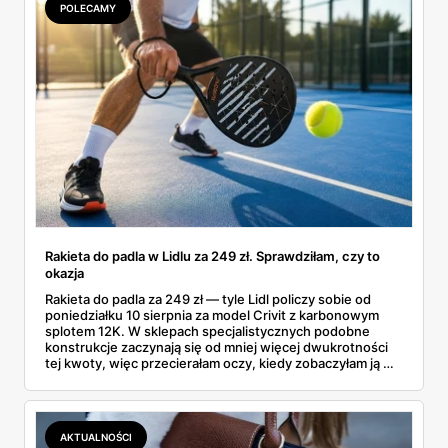
POLECAMY
Rakieta do padla w Lidlu za 249 zł. Sprawdziłam, czy to
okazja
Rakieta do padla za 249 zł — tyle Lidl policzy sobie od
poniedziałku 10 sierpnia za model Crivit z karbonowym
splotem 12K. W sklepach specjalistycznych podobne
konstrukcje zaczynają się od mniej więcej dwukrotności
tej kwoty, więc przecierałam oczy, kiedy zobaczyłam ją w
gazetce między dresami a wkrętarką. Padel to dziś
najszybciej rosnący sport w Polsce: kortów przybywa
lawinowo, a chętnych jeszcze szybciej. Sprawdziłam, co
dokładnie dostajemy za te pieniądze i komu taka rakieta
AKTUALNOŚCI
faktycznie wystarczy.