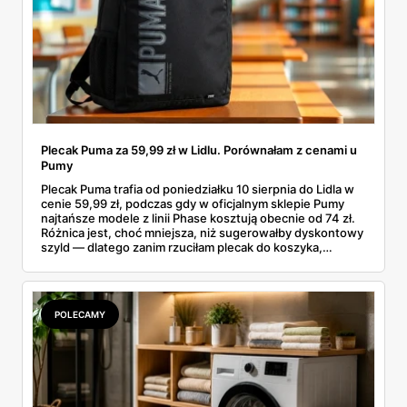
Plecak Puma za 59,99 zł w Lidlu. Porównałam z cenami u
Pumy
Plecak Puma trafia od poniedziałku 10 sierpnia do Lidla w
cenie 59,99 zł, podczas gdy w oficjalnym sklepie Pumy
najtańsze modele z linii Phase kosztują obecnie od 74 zł.
Różnica jest, choć mniejsza, niż sugerowałby dyskontowy
szyld — dlatego zanim rzuciłam plecak do koszyka,
rozłożyłam ceny na czynniki pierwsze. Poniżej cała
rozpiska: co dokładnie sprzedaje Lidl, ile kosztują
odpowiedniki u producenta i komu ten zakup naprawdę
się opłaci.
POLECAMY