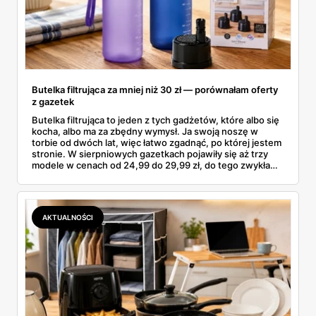
Butelka filtrująca za mniej niż 30 zł — porównałam oferty
z gazetek
Butelka filtrująca to jeden z tych gadżetów, które albo się
kocha, albo ma za zbędny wymysł. Ja swoją noszę w
torbie od dwóch lat, więc łatwo zgadnąć, po której jestem
stronie. W sierpniowych gazetkach pojawiły się aż trzy
modele w cenach od 24,99 do 29,99 zł, do tego zwykła
butelka za 14,99 zł dla nieprzekonanych. Sprawdziłam
wszystkie oferty i policzyłam, kiedy taki zakup faktycznie
się opłaca.
AKTUALNOŚCI