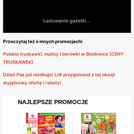
Ładowanie gazetki...
Przeczytaj też o innych promocjach!
Polskie truskawki, maliny i borówki w Biedronce [CENY
TRUSKAWEK]
Dzień Psa już niedługo! Lidl przygotował z tej okazji
wyjątkową ofertę i rabaty!