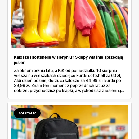
Kalosze i softshelle w sierpniu? Sklepy właśnie sprzedają
jesień
Za oknem pełnia lata, a KiK od poniedziałku 10 sierpnia
wiesza na wieszakach dziecięce kurtki softshell za 60 zł,
Aldi dzień później dorzuca kalosze za 44,99 zł i kurtki po
39,99 zł. Znam ten moment z poprzednich lat aż za
dobrze: przychodzisz po klapki, a wychodzisz z jesienną
garderobą dla całej rodziny. Sprawdziłam, co dokładnie
pojawi się w gazetkach w przyszłym tygodniu i czy jest
sens kupować jesień, zanim skończą się wakacje.
POLECAMY