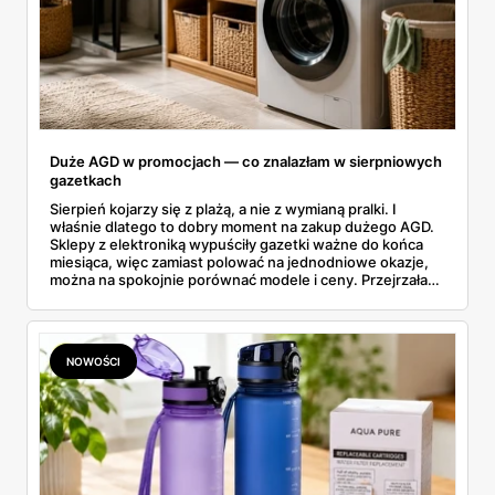
Duże AGD w promocjach — co znalazłam w sierpniowych
gazetkach
Sierpień kojarzy się z plażą, a nie z wymianą pralki. I
właśnie dlatego to dobry moment na zakup dużego AGD.
Sklepy z elektroniką wypuściły gazetki ważne do końca
miesiąca, więc zamiast polować na jednodniowe okazje,
można na spokojnie porównać modele i ceny. Przejrzałam
aktualne promocje AGD i RTV — poniżej wszystko, co
znalazłam, z cenami i terminami.
NOWOŚCI