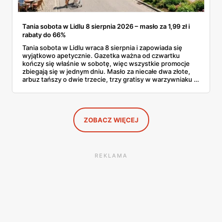
Tania sobota w Lidlu 8 sierpnia 2026 – masło za 1,99 zł i
rabaty do 66%
Tania sobota w Lidlu wraca 8 sierpnia i zapowiada się
wyjątkowo apetycznie. Gazetka ważna od czwartku
kończy się właśnie w sobotę, więc wszystkie promocje
zbiegają się w jednym dniu. Masło za niecałe dwa złote,
arbuz tańszy o dwie trzecie, trzy gratisy w warzywniaku i
jedna oferta działająca wyłącznie w sobotę. Przejrzałam
całą sobotnią gazetkę Lidla strona po stronie i wybrałam
to, co naprawdę się opłaca.
ZOBACZ WIĘCEJ
REKLAMA