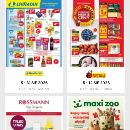
5
-
31 SIE 2026
5
-
12 SIE 2026
GAZETKA LEWIATAN
GAZETKA BIEDRONKA