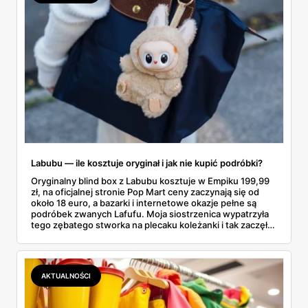
Labubu — ile kosztuje oryginał i jak nie kupić podróbki?
Oryginalny blind box z Labubu kosztuje w Empiku 199,99
zł, na oficjalnej stronie Pop Mart ceny zaczynają się od
około 18 euro, a bazarki i internetowe okazje pełne są
podróbek zwanych Lafufu. Moja siostrzenica wypatrzyła
tego zębatego stworka na plecaku koleżanki i tak zaczęło
się rodzinne śledztwo: co to właściwie jest, ile naprawdę
kosztuje i po czym poznać, że sprzedawca nie wciska nam
podróbki. Spisałam wszystko, czego się dowiedziałam —
łącznie z jedną wpadką, o której za chwilę.
AKTUALNOŚCI