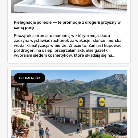
Pielęgnacja po lecie — te promocje z drogerii przyszły w
samą porę
Początek sierpnia to moment, w którym moja skóra
zaczyna wystawiać rachunek za wakacje: słońce, morska
woda, klimatyzacja w biurze. Znacie to. Zamiast kupować
pół drogerii na oślep, przejrzałam aktualne gazetki i
wybrałam siedem kosmetyków, które składają się na
sensowny plan regeneracji — od peelingu za 21,95 zł po
dermokosmetyki Vichy. Wszystkie ceny sprawdziłam w
ofertach, terminy też.
AKTUALNOŚCI