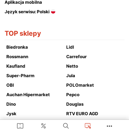
Aplikacja mobilna
Język serwisu: Polski
TOP sklepy
Biedronka
Lidl
Rossmann
Carrefour
Kaufland
Netto
Super-Pharm
Jula
OBI
POLOmarket
Auchan Hipermarket
Pepco
Dino
Douglas
Jysk
RTV EURO AGD
Action
Media Expert