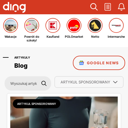
Wakacje
Powrót do
Kaufland
POLOmarket
Netto
Intermarche
szkoły!
ARTYKUŁY
GOOGLE NEWS
Blog
ARTYKUŁ SPONSOROWANY
ARTYKUŁ SPONSOROWANY