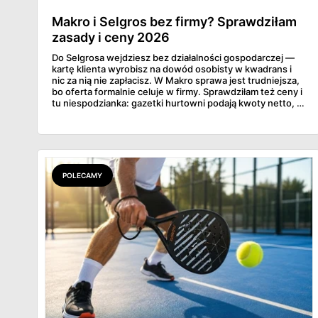
Makro i Selgros bez firmy? Sprawdziłam
zasady i ceny 2026
Do Selgrosa wejdziesz bez działalności gospodarczej —
kartę klienta wyrobisz na dowód osobisty w kwadrans i
nic za nią nie zapłacisz. W Makro sprawa jest trudniejsza,
bo oferta formalnie celuje w firmy. Sprawdziłam też ceny i
tu niespodzianka: gazetki hurtowni podają kwoty netto, a
przy kasie doliczany jest VAT. Co więcej, hurt wcale nie
zawsze wygrywa — ta sama kawa ziarnista kosztuje w
Makro ponad dwa razy więcej niż w weekendowej
promocji dyskontu.
POLECAMY