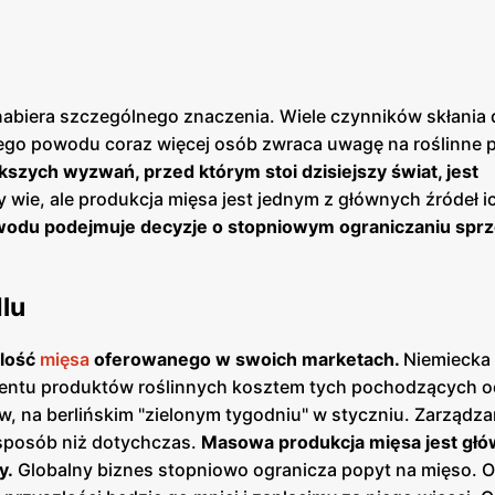
nabiera szczególnego znaczenia. Wiele czynników skłania 
ego powodu coraz więcej osób zwraca uwagę na roślinne p
szych wyzwań, przed którym stoi dzisiejszy świat, jest
 wie, ale produkcja mięsa jest jednym z głównych źródeł ic
owodu podejmuje decyzje o stopniowym ograniczaniu spr
lu
ilość
mięsa
oferowanego w swoich marketach.
Niemiecka 
entu produktów roślinnych kosztem tych pochodzących od
ów, na berlińskim "zielonym tygodniu" w styczniu. Zarządza
sposób niż dotychczas.
Masowa produkcja mięsa jest gł
y.
Globalny biznes stopniowo ogranicza popyt na mięso. O