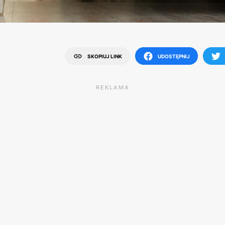
SKOPIUJ LINK
UDOSTĘPNIJ
REKLAMA