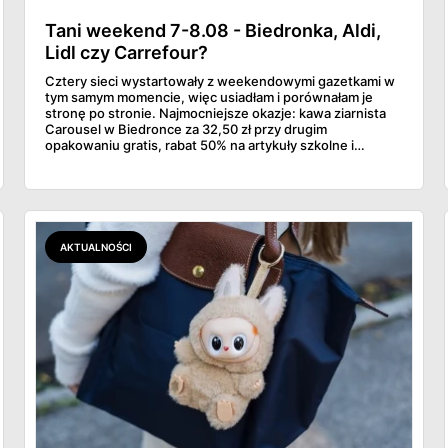
Tani weekend 7-8.08 - Biedronka, Aldi,
Lidl czy Carrefour?
Cztery sieci wystartowały z weekendowymi gazetkami w
tym samym momencie, więc usiadłam i porównałam je
stronę po stronie. Najmocniejsze okazje: kawa ziarnista
Carousel w Biedronce za 32,50 zł przy drugim
opakowaniu gratis, rabat 50% na artykuły szkolne i
przemysłowe przy zakupie trzech sztuk oraz banany po
2,99 zł za kilogram, ale wyłącznie w sobotę z aplikacją. Aldi
odpowiada masłem za 2,99 zł. Werdykt w skrócie:
najwięcej wyciśniesz z Biedronki, po świeże warzywa jedź
do Aldi.
AKTUALNOŚCI