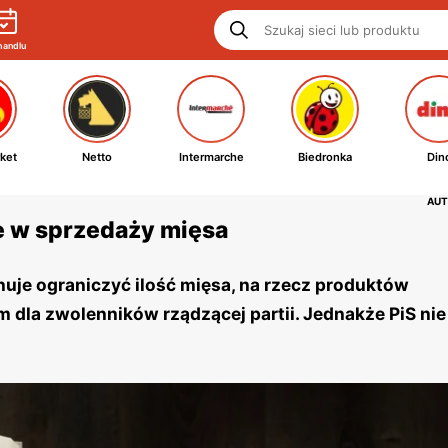
handlu
ket
Netto
Intermarche
Biedronka
Din
AUT
e w sprzedaży mięsa
uje ograniczyć ilość mięsa, na rzecz produktów
em dla zwolenników rządzącej partii. Jednakże PiS ni