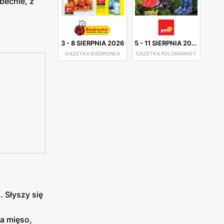
becnie, z
3
-
8 SIERPNIA 2026
5
-
11 SIERPNIA 2026
GAZETKA BIEDRONKA
GAZETKA POLOMARKET
 Słyszy się
a mięso,