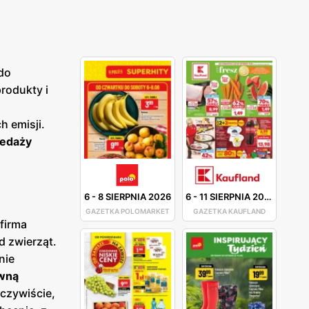
do
rodukty i
h emisji.
zedaży
6
-
8 SIERPNIA 2026
6
-
11 SIERPNIA 2026
GAZETKA POLOMARKET
GAZETKA KAUFLAND
firma
 zwierząt.
nie
ówną
czywiście,