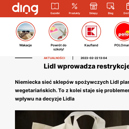
Gazetki
Produkty
Sklepy
Blog
Dni 
Wakacje
Powrót do
Kaufland
POLOmar
szkoły!
AKTUALNOŚCI
|
2023-02-22 13:04
Lidl wprowadza restrykcj
Niemiecka sieć sklepów spożywczych Lidl plan
wegetariańskich. To z kolei staje się problem
wpływu na decyzje Lidla