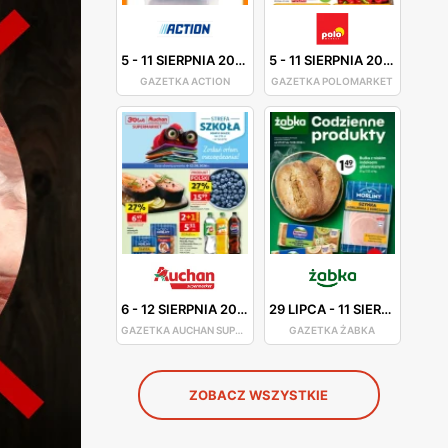
5
-
11 SIERPNIA 2026
5
-
11 SIERPNIA 2026
GAZETKA ACTION
GAZETKA POLOMARKET
6
-
12 SIERPNIA 2026
29 LIPCA
-
11 SIERPNIA 2026
GAZETKA AUCHAN SUPERMARKET
GAZETKA ŻABKA
ZOBACZ WSZYSTKIE