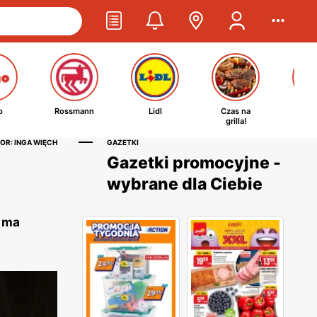
o
Rossmann
Lidl
Czas na
Ta
grilla!
kosm
OR: INGA WIĘCH
GAZETKI
Gazetki promocyjne -
wybrane dla Ciebie
e ma