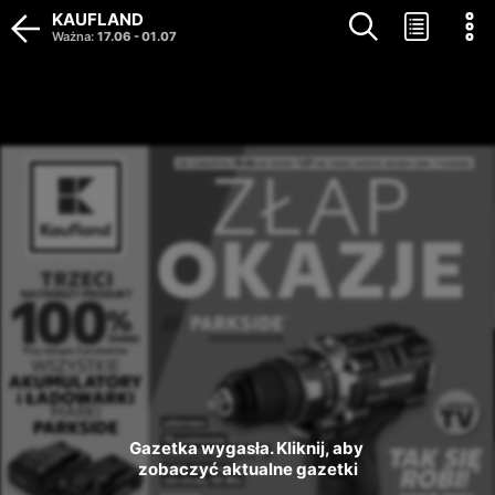
KAUFLAND
Ważna
:
17.06
-
01.07
Gazetka wygasła. Kliknij, aby 
zobaczyć aktualne gazetki