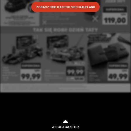
ZOBACZ INNE GAZETKI SIECI KAUFLAND
WIĘCEJ GAZETEK