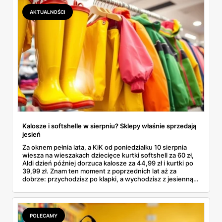
łącznie z jedną wpadką, o której za chwilę.
AKTUALNOŚCI
Kalosze i softshelle w sierpniu? Sklepy właśnie sprzedają
jesień
Za oknem pełnia lata, a KiK od poniedziałku 10 sierpnia
wiesza na wieszakach dziecięce kurtki softshell za 60 zł,
Aldi dzień później dorzuca kalosze za 44,99 zł i kurtki po
39,99 zł. Znam ten moment z poprzednich lat aż za
dobrze: przychodzisz po klapki, a wychodzisz z jesienną
garderobą dla całej rodziny. Sprawdziłam, co dokładnie
pojawi się w gazetkach w przyszłym tygodniu i czy jest
sens kupować jesień, zanim skończą się wakacje.
POLECAMY