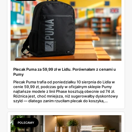
Plecak Puma za 59,99 zł w Lidlu. Porównałam z cenami u
Pumy
Plecak Puma trafia od poniedziałku 10 sierpnia do Lidla w
cenie 59,99 zł, podczas gdy w oficjalnym sklepie Pumy
najtańsze modele z linii Phase kosztują obecnie od 74 zł.
Różnica jest, choć mniejsza, niż sugerowałby dyskontowy
szyld — dlatego zanim rzuciłam plecak do koszyka,
rozłożyłam ceny na czynniki pierwsze. Poniżej cała
rozpiska: co dokładnie sprzedaje Lidl, ile kosztują
odpowiedniki u producenta i komu ten zakup naprawdę
się opłaci.
POLECAMY