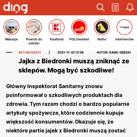
Wakacje
Powrót do
Kaufland
POLOmarket
Netto
Intermarche
szkoły!
AKTUALNOŚCI
|
2021-11-22 13:58
AUTOR: KAMIL DĘBSKI
Jajka z Biedronki muszą zniknąć ze
sklepów. Mogą być szkodliwe!
Główny Inspektorat Sanitarny znowu
poinformował o szkodliwych produktach dla
zdrowia. Tym razem chodzi o bardzo popularne
artykuły spożywcze, które codziennie kupuje
większość konsumentów. Okazuje się, że
niektóre partie jajek z Biedronki muszą zostać