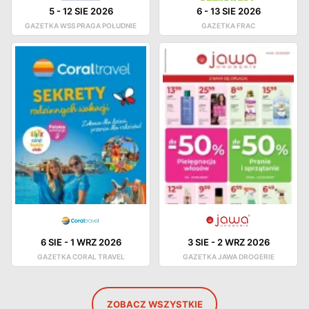
5
-
12 SIE 2026
6
-
13 SIE 2026
GAZETKA WSS PRAGA POŁUDNIE
GAZETKA FRAC
6 SIE
-
1 WRZ 2026
3 SIE
-
2 WRZ 2026
GAZETKA CORAL TRAVEL
GAZETKA JAWA DROGERIE
ZOBACZ WSZYSTKIE