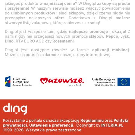
jakiegoś produktu w
najniższej cenie
? W Ding.pl
zakupy są proste
i przyjemne
! W naszym serwisie możesz włączyć powiadomienia
do
ulubionych produktów
i sieci sklepów, dzięki czemu nigdy nie
przegapisz najlepszych
ofert
. Dodatkowo z Ding.pl możesz
stworzyć listę zakupową, którą zabierzesz ze sobą!
Ding.pl jest wszędzie tam, gdzie
najlepsze promocje
i
okazje
! Z
nami nigdy nie przegapisz nowych promocji sklepów
Pepco
, Jysk,
Dino
, RTV EURO AGD czy
Rossmann
!
Ding.pl jest dostępne również w formie
aplikacji mobilnej
.
Możecie ją pobrać za darmo z naszej strony internetowej.
Korzystanie z portalu oznacza akceptację
Regulaminu
oraz
Polityki
prywatności
.
Ustawienia preferencji
.
Copyright by
INTERIA.PL
1999-
2026
. Wszystkie prawa zastrzeżone.