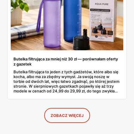
Butelka filtrująca za mniej niż 30 zł — porównałam oferty
z gazetek
Butelka filtrująca to jeden z tych gadżetów, które albo się
kocha, albo ma za zbędny wymysł. Ja swoją noszę w
torbie od dwóch lat, więc łatwo zgadnąć, po której jestem
stronie. W sierpniowych gazetkach pojawiły się aż trzy
modele w cenach od 24,99 do 29,99 zł, do tego zwykła
butelka za 14,99 zł dla nieprzekonanych. Sprawdziłam
wszystkie oferty i policzyłam, kiedy taki zakup faktycznie
się opłaca.
ZOBACZ WIĘCEJ