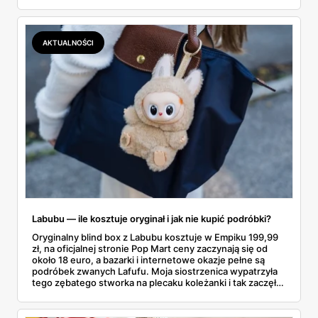
gazetce między dresami a wkrętarką. Padel to dziś
najszybciej rosnący sport w Polsce: kortów przybywa
lawinowo, a chętnych jeszcze szybciej. Sprawdziłam, co
dokładnie dostajemy za te pieniądze i komu taka rakieta
AKTUALNOŚCI
faktycznie wystarczy.
Labubu — ile kosztuje oryginał i jak nie kupić podróbki?
Oryginalny blind box z Labubu kosztuje w Empiku 199,99
zł, na oficjalnej stronie Pop Mart ceny zaczynają się od
około 18 euro, a bazarki i internetowe okazje pełne są
podróbek zwanych Lafufu. Moja siostrzenica wypatrzyła
tego zębatego stworka na plecaku koleżanki i tak zaczęło
się rodzinne śledztwo: co to właściwie jest, ile naprawdę
kosztuje i po czym poznać, że sprzedawca nie wciska nam
podróbki. Spisałam wszystko, czego się dowiedziałam —