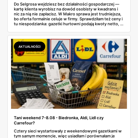
Do Selgrosa wejdziesz bez działalności gospodarczej —
kartę klienta wyrobisz na dowód osobisty w kwadrans i
nic za nią nie zapłacisz. W Makro sprawa jest trudniejsza,
bo oferta formalnie celuje w firmy. Sprawdziłam też ceny i
tu niespodzianka: gazetki hurtowni podają kwoty netto, a
przy kasie doliczany jest VAT. Co więcej, hurt wcale nie
zawsze wygrywa — ta sama kawa ziarnista kosztuje w
Makro ponad dwa razy więcej niż w weekendowej
promocji dyskontu.
AKTUALNOŚCI
Tani weekend 7-8.08 - Biedronka, Aldi, Lidl czy
Carrefour?
Cztery sieci wystartowały z weekendowymi gazetkami w
tym samym momencie, więc usiadłam i porównałam je