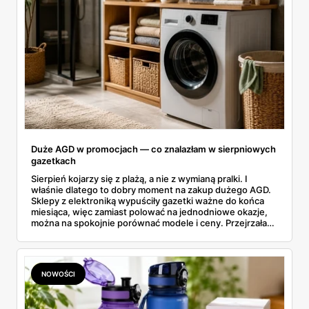
Duże AGD w promocjach — co znalazłam w sierpniowych
gazetkach
Sierpień kojarzy się z plażą, a nie z wymianą pralki. I
właśnie dlatego to dobry moment na zakup dużego AGD.
Sklepy z elektroniką wypuściły gazetki ważne do końca
miesiąca, więc zamiast polować na jednodniowe okazje,
można na spokojnie porównać modele i ceny. Przejrzałam
aktualne promocje AGD i RTV — poniżej wszystko, co
znalazłam, z cenami i terminami.
NOWOŚCI