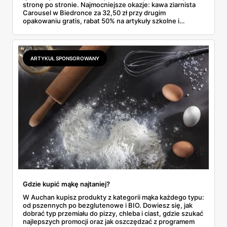
stronę po stronie. Najmocniejsze okazje: kawa ziarnista
Carousel w Biedronce za 32,50 zł przy drugim
opakowaniu gratis, rabat 50% na artykuły szkolne i
przemysłowe przy zakupie trzech sztuk oraz banany po
2,99 zł za kilogram, ale wyłącznie w sobotę z aplikacją. Aldi
odpowiada masłem za 2,99 zł. Werdykt w skrócie:
najwięcej wyciśniesz z Biedronki, po świeże warzywa jedź
ARTYKUŁ SPONSOROWANY
do Aldi.
Gdzie kupić mąkę najtaniej?
W Auchan kupisz produkty z kategorii mąka każdego typu:
od pszennych po bezglutenowe i BIO. Dowiesz się, jak
dobrać typ przemiału do pizzy, chleba i ciast, gdzie szukać
najlepszych promocji oraz jak oszczędzać z programem