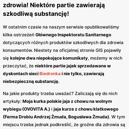
zdrowia! Niektóre partie zawierają
szkodliwą substancję!
W ostatnim czasie na naszym serwisie opublikowaliśmy
kilka ostrzeżeń
Głównego Inspektoratu Sanitarnego
dotyczących różnych produktów szkodliwych dla zdrowia
konsumentów. Niestety na oficjalnej stronie GIS pojawiły
się
kolejne dwa niepokojące komunikaty
, możemy w nich
przeczytać, że
niektóre partie jajek sprzedawane w
dyskontach sieci
Biedronka
i nie tylko, zawierają
niebezpieczną substancję.
Na jakie produkty trzeba uważać? Zaliczają się do nich
artykuły:
Moja kurka polskie jaja z chowu na wolnym
wybiegu (OVOVITA A.)
i
jaja kurze z chowu klatkowego
(Ferma Drobiu Andrzej Żmuda, Bogusława Żmuda)
. W tym
miejscu trzeba jednak podkreślić, że groźne dla zdrowia są