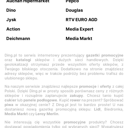
Auchan Hipermarket
Pepco
Dino
Douglas
Jysk
RTV EURO AGD
Action
Media Expert
Deichmann
Media Markt
Ding.pl to serwis internetowy prezentujący
gazetki promocyjne
oraz
katalogi
sklepów i dużych sieci handlowych. Dzięki
geolokalizacji otrzymasz przede wszystkim oferty sklepów, z
Twojego bliskiego otoczenia. Dodatkowo na stronie znajdziesz
adresy sklepów, więc w trakcie podróży bez problemu trafisz do
ulubionego sklepu.
Na naszym serwisie znajdziesz najlepsze
promocje
i
oferty
z całej
Polski. Dzięki Ding.pl w prosty sposób porównasz ceny z różnych
sklepów i rozsądnie zaplanujecie
zakupy
. Chcesz tanio kupić
cukier
lub
panele podłogowe
. Kupić
rower
na prezent? Spróbować
piwa
w okazyjnej cenie? Z Ding.pl jest to bardzo proste! U nas
dostaniesz nową gazetkę promocyjną sklepu:
Lidl
, Biedronka,
Media Markt
czy
Leroy Merlin
.
Nie interesują cię wszystkie
promocyjne
produkty? Chcesz
dostawać powiadomienia tylko od wybranych sieci? Wypatrujesz