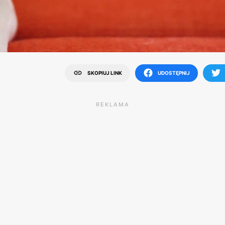
SKOPIUJ LINK
UDOSTĘPNIJ
REKLAMA