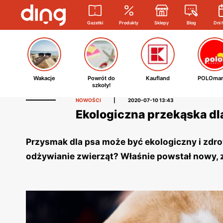
Gazetki
Produkty
Sklepy
Blog
Dni 
Wakacje
Powrót do
Kaufland
POLOmar
szkoły!
NOWOŚCI
|
2020-07-10 13:43
Ekologiczna przekąska dl
Przysmak dla psa może być ekologiczny i zdro
odżywianie zwierząt? Właśnie powstał nowy,