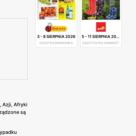
3
-
8 SIERPNIA 2026
5
-
11 SIERPNIA 2026
GAZETKA BIEDRONKA
GAZETKA POLOMARKET
Azji, Afryki
yrządzone są
rzypadku