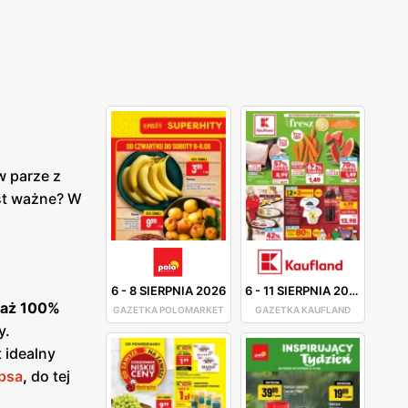
w parze z
st ważne? W
6
-
8 SIERPNIA 2026
6
-
11 SIERPNIA 2026
 aż 100%
GAZETKA POLOMARKET
GAZETKA KAUFLAND
y.
t idealny
psa
,
do tej