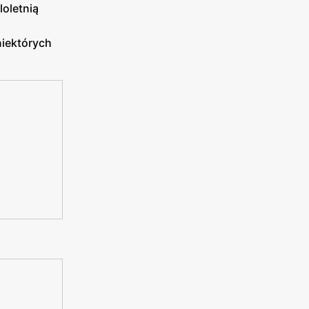
loletnią
niektórych