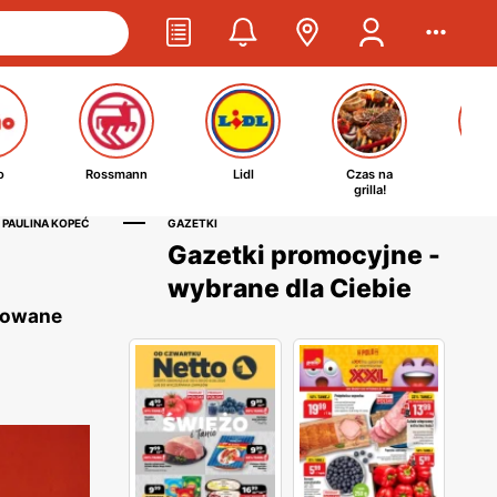
o
Rossmann
Lidl
Czas na
Ta
grilla!
kosm
 PAULINA KOPEĆ
GAZETKI
Gazetki promocyjne -
wybrane dla Ciebie
nsowane