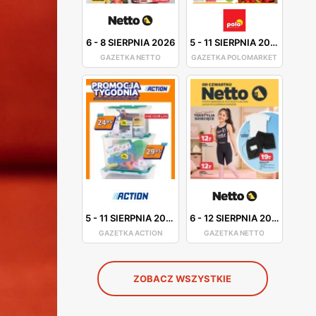
6
-
8 SIERPNIA 2026
5
-
11 SIERPNIA 2026
GAZETKA NETTO
GAZETKA POLOMARKET
5
-
11 SIERPNIA 2026
6
-
12 SIERPNIA 2026
GAZETKA ACTION
GAZETKA NETTO
ZOBACZ WSZYSTKIE