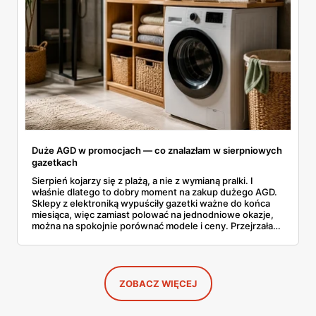
Duże AGD w promocjach — co znalazłam w sierpniowych
gazetkach
Sierpień kojarzy się z plażą, a nie z wymianą pralki. I
właśnie dlatego to dobry moment na zakup dużego AGD.
Sklepy z elektroniką wypuściły gazetki ważne do końca
miesiąca, więc zamiast polować na jednodniowe okazje,
można na spokojnie porównać modele i ceny. Przejrzałam
aktualne promocje AGD i RTV — poniżej wszystko, co
znalazłam, z cenami i terminami.
ZOBACZ WIĘCEJ