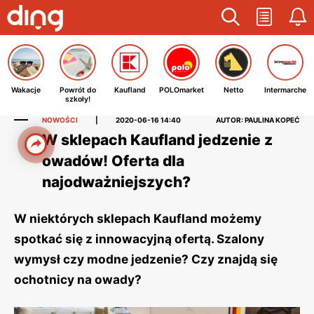
Wakacje
Powrót do
Kaufland
POLOmarket
Netto
Intermarche
szkoły!
NOWOŚCI
|
2020-06-16 14:40
AUTOR: PAULINA KOPEĆ
W sklepach Kaufland jedzenie z
owadów! Oferta dla
najodważniejszych?
W niektórych sklepach Kaufland możemy
spotkać się z innowacyjną ofertą. Szalony
wymysł czy modne jedzenie? Czy znajdą się
ochotnicy na owady?