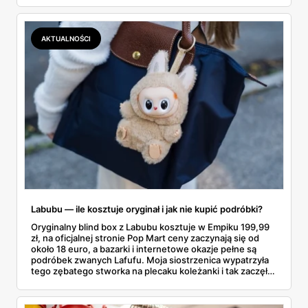
najszybciej rosnący sport w Polsce: kortów przybywa
lawinowo, a chętnych jeszcze szybciej. Sprawdziłam, co
dokładnie dostajemy za te pieniądze i komu taka rakieta
AKTUALNOŚCI
faktycznie wystarczy.
Labubu — ile kosztuje oryginał i jak nie kupić podróbki?
Oryginalny blind box z Labubu kosztuje w Empiku 199,99
zł, na oficjalnej stronie Pop Mart ceny zaczynają się od
około 18 euro, a bazarki i internetowe okazje pełne są
podróbek zwanych Lafufu. Moja siostrzenica wypatrzyła
tego zębatego stworka na plecaku koleżanki i tak zaczęło
się rodzinne śledztwo: co to właściwie jest, ile naprawdę
kosztuje i po czym poznać, że sprzedawca nie wciska nam
podróbki. Spisałam wszystko, czego się dowiedziałam —