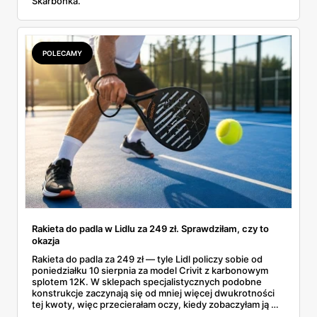
Skarbonka.
POLECAMY
Rakieta do padla w Lidlu za 249 zł. Sprawdziłam, czy to
okazja
Rakieta do padla za 249 zł — tyle Lidl policzy sobie od
poniedziałku 10 sierpnia za model Crivit z karbonowym
splotem 12K. W sklepach specjalistycznych podobne
konstrukcje zaczynają się od mniej więcej dwukrotności
tej kwoty, więc przecierałam oczy, kiedy zobaczyłam ją w
gazetce między dresami a wkrętarką. Padel to dziś