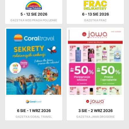
5
-
12 SIE 2026
6
-
13 SIE 2026
GAZETKA WSS PRAGA POŁUDNIE
GAZETKA FRAC
6 SIE
-
1 WRZ 2026
3 SIE
-
2 WRZ 2026
GAZETKA CORAL TRAVEL
GAZETKA JAWA DROGERIE