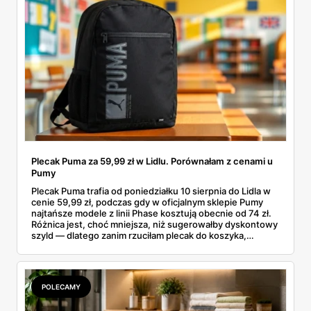
Plecak Puma za 59,99 zł w Lidlu. Porównałam z cenami u
Pumy
Plecak Puma trafia od poniedziałku 10 sierpnia do Lidla w
cenie 59,99 zł, podczas gdy w oficjalnym sklepie Pumy
najtańsze modele z linii Phase kosztują obecnie od 74 zł.
Różnica jest, choć mniejsza, niż sugerowałby dyskontowy
szyld — dlatego zanim rzuciłam plecak do koszyka,
rozłożyłam ceny na czynniki pierwsze. Poniżej cała
rozpiska: co dokładnie sprzedaje Lidl, ile kosztują
odpowiedniki u producenta i komu ten zakup naprawdę
się opłaci.
POLECAMY