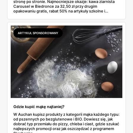
stronę po stronie. Najmocniejsze okazje: kawa ziarnista
Carousel w Biedronce za 32,50 zł przy drugim
opakowaniu gratis, rabat 50% na artykuły szkolne i
przemysłowe przy zakupie trzech sztuk oraz banany po
2,99 zł za kilogram, ale wyłącznie w sobotę z aplikacją. Aldi
odpowiada masłem za 2,99 zł. Werdykt w skrócie:
najwięcej wyciśniesz z Biedronki, po świeże warzywa jedź
ARTYKUŁ SPONSOROWANY
do Aldi.
Gdzie kupić mąkę najtaniej?
W Auchan kupisz produkty z kategorii mąka każdego typu:
od pszennych po bezglutenowe i BIO. Dowiesz się, jak
dobrać typ przemiału do pizzy, chleba i ciast, gdzie szukać
najlepszych promocji oraz jak oszczędzać z programem