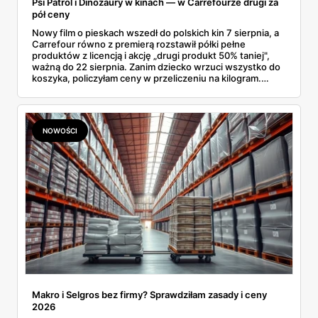
Psi Patrol i Dinozaury w kinach — w Carrefourze drugi za
pół ceny
Nowy film o pieskach wszedł do polskich kin 7 sierpnia, a
Carrefour równo z premierą rozstawił półki pełne
produktów z licencją i akcję „drugi produkt 50% taniej",
ważną do 22 sierpnia. Zanim dziecko wrzuci wszystko do
koszyka, policzyłam ceny w przeliczeniu na kilogram.
Wnioski? Krem orzechowy z paluszkami za 3,49 zł to
prawie 140 zł za kilogram, ale lody do mrożenia i rurki
waflowe bronią się nawet bez rabatu.
NOWOŚCI
Makro i Selgros bez firmy? Sprawdziłam zasady i ceny
2026