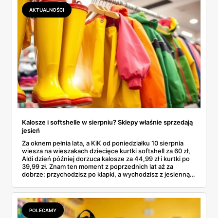
łącznie z jedną wpadką, o której za chwilę.
AKTUALNOŚCI
Kalosze i softshelle w sierpniu? Sklepy właśnie sprzedają
jesień
Za oknem pełnia lata, a KiK od poniedziałku 10 sierpnia
wiesza na wieszakach dziecięce kurtki softshell za 60 zł,
Aldi dzień później dorzuca kalosze za 44,99 zł i kurtki po
39,99 zł. Znam ten moment z poprzednich lat aż za
dobrze: przychodzisz po klapki, a wychodzisz z jesienną
garderobą dla całej rodziny. Sprawdziłam, co dokładnie
pojawi się w gazetkach w przyszłym tygodniu i czy jest
sens kupować jesień, zanim skończą się wakacje.
POLECAMY