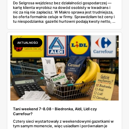
Do Selgrosa wejdziesz bez działalności gospodarczej —
kartę klienta wyrobisz na dowód osobisty w kwadrans i
nic za nią nie zapłacisz. W Makro sprawa jest trudniejsza,
bo oferta formalnie celuje w firmy. Sprawdziłam też ceny i
tu niespodzianka: gazetki hurtowni podają kwoty netto, a
przy kasie doliczany jest VAT. Co więcej, hurt wcale nie
zawsze wygrywa — ta sama kawa ziarnista kosztuje w
Makro ponad dwa razy więcej niż w weekendowej
promocji dyskontu.
AKTUALNOŚCI
Tani weekend 7-8.08 - Biedronka, Aldi, Lidl czy
Carrefour?
Cztery sieci wystartowały z weekendowymi gazetkami w
tym samym momencie, więc usiadłam i porównałam je