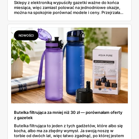
Sklepy z elektroniką wypuściły gazetki ważne do końca
miesiąca, więc zamiast polować na jednodniowe okazje,
można na spokojnie porównać modele i ceny. Przejrzałam
aktualne promocje AGD i RTV — poniżej wszystko, co
znalazłam, z cenami i terminami.
NOWOŚCI
Butelka filtrująca za mniej niż 30 zł — porównałam oferty
z gazetek
Butelka filtrująca to jeden z tych gadżetów, które albo się
kocha, albo ma za zbędny wymysł. Ja swoją noszę w
torbie od dwóch lat, więc łatwo zgadnąć, po której jestem