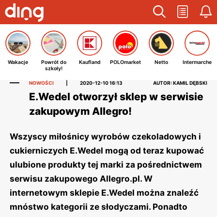
Wakacje
Powrót do
Kaufland
POLOmarket
Netto
Intermarche
szkoły!
NOWOŚCI
|
2020-12-10 16:13
AUTOR: KAMIL DĘBSKI
E.Wedel otworzył sklep w serwisie
zakupowym Allegro!
Wszyscy miłośnicy wyrobów czekoladowych i
cukierniczych E.Wedel mogą od teraz kupować
ulubione produkty tej marki za pośrednictwem
serwisu zakupowego Allegro.pl. W
internetowym sklepie E.Wedel można znaleźć
mnóstwo kategorii ze słodyczami. Ponadto