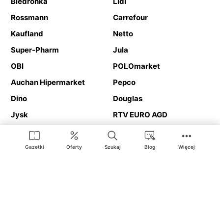
Biedronka
Lidl
Rossmann
Carrefour
Kaufland
Netto
Super-Pharm
Jula
OBI
POLOmarket
Auchan Hipermarket
Pepco
Dino
Douglas
Jysk
RTV EURO AGD
Action
Media Expert
Deichmann
Media Markt
Gazetki
Oferty
Szukaj
Blog
Więcej
Ding.pl to serwis internetowy prezentujący
gazetki promocyjne
oraz
katalogi
sklepów i dużych sieci handlowych. Dzięki
geolokalizacji otrzymasz przede wszystkim oferty sklepów, z
Twojego bliskiego otoczenia. Dodatkowo na stronie znajdziesz
adresy sklepów, więc w trakcie podróży bez problemu trafisz do
ulubionego sklepu.