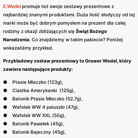
E.Wedel
promuje też swoje zestawy prezentowe z
najbardziej znanymi produktami. Duża ilość słodyczy od tej
marki może być dobrym pomysłem na prezent dla całej
rodziny z okazji zbliżających się
Świąt Bożego
Narodzenia
. Co znajdziemy w takim pakiecie? Poniżej
wskazaliśmy przykład.
Przykładowy zestaw prezentowy to Grawer Wedel, który
zawiera następujące produkty:
● Ptasie Mleczko (123g),
● Ciastka Amerykanki (125g),
● Batonik Ptasie Mleczko (52,7g),
● Wafelek WW 4 paluszki (47g),
● Wafelek WW XXL (50g),
● Batonik Pawełek (45g),
● Batonik Bajeczny (45g),