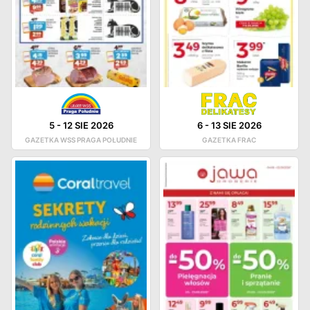
5
-
12 SIE 2026
6
-
13 SIE 2026
GAZETKA WSS PRAGA POŁUDNIE
GAZETKA FRAC