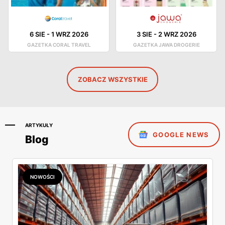
6 SIE
-
1 WRZ 2026
3 SIE
-
2 WRZ 2026
GAZETKA CORAL TRAVEL
GAZETKA JAWA DROGERIE
ZOBACZ WSZYSTKIE
ARTYKUŁY
GOOGLE NEWS
Blog
NOWOŚCI