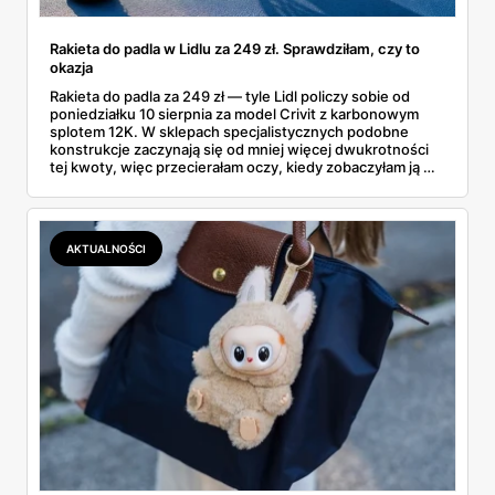
Rakieta do padla w Lidlu za 249 zł. Sprawdziłam, czy to
okazja
Rakieta do padla za 249 zł — tyle Lidl policzy sobie od
poniedziałku 10 sierpnia za model Crivit z karbonowym
splotem 12K. W sklepach specjalistycznych podobne
konstrukcje zaczynają się od mniej więcej dwukrotności
tej kwoty, więc przecierałam oczy, kiedy zobaczyłam ją w
gazetce między dresami a wkrętarką. Padel to dziś
najszybciej rosnący sport w Polsce: kortów przybywa
lawinowo, a chętnych jeszcze szybciej. Sprawdziłam, co
dokładnie dostajemy za te pieniądze i komu taka rakieta
AKTUALNOŚCI
faktycznie wystarczy.