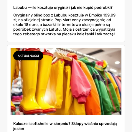
Labubu — ile kosztuje oryginał i jak nie kupić podróbki?
Oryginalny blind box z Labubu kosztuje w Empiku 199,99
zł, na oficjalnej stronie Pop Mart ceny zaczynają się od
około 18 euro, a bazarki i internetowe okazje pełne są
podróbek zwanych Lafufu. Moja siostrzenica wypatrzyła
tego zębatego stworka na plecaku koleżanki i tak zaczęło
się rodzinne śledztwo: co to właściwie jest, ile naprawdę
kosztuje i po czym poznać, że sprzedawca nie wciska nam
podróbki. Spisałam wszystko, czego się dowiedziałam —
łącznie z jedną wpadką, o której za chwilę.
AKTUALNOŚCI
Kalosze i softshelle w sierpniu? Sklepy właśnie sprzedają
jesień