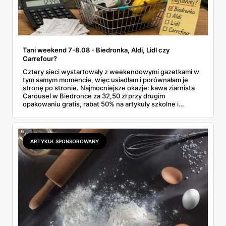
Tani weekend 7-8.08 - Biedronka, Aldi, Lidl czy
Carrefour?
Cztery sieci wystartowały z weekendowymi gazetkami w
tym samym momencie, więc usiadłam i porównałam je
stronę po stronie. Najmocniejsze okazje: kawa ziarnista
Carousel w Biedronce za 32,50 zł przy drugim
opakowaniu gratis, rabat 50% na artykuły szkolne i
przemysłowe przy zakupie trzech sztuk oraz banany po
2,99 zł za kilogram, ale wyłącznie w sobotę z aplikacją. Aldi
odpowiada masłem za 2,99 zł. Werdykt w skrócie:
najwięcej wyciśniesz z Biedronki, po świeże warzywa jedź
ARTYKUŁ SPONSOROWANY
do Aldi.