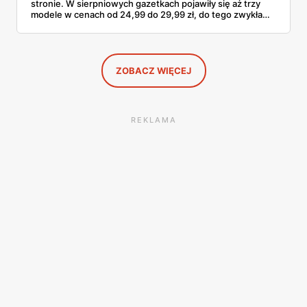
stronie. W sierpniowych gazetkach pojawiły się aż trzy
modele w cenach od 24,99 do 29,99 zł, do tego zwykła
butelka za 14,99 zł dla nieprzekonanych. Sprawdziłam
wszystkie oferty i policzyłam, kiedy taki zakup faktycznie
się opłaca.
ZOBACZ WIĘCEJ
REKLAMA