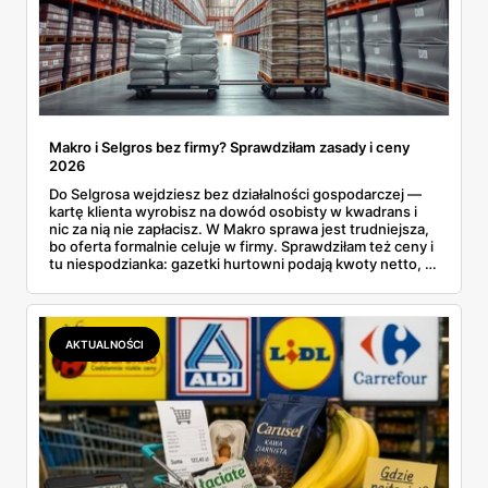
Makro i Selgros bez firmy? Sprawdziłam zasady i ceny
2026
Do Selgrosa wejdziesz bez działalności gospodarczej —
kartę klienta wyrobisz na dowód osobisty w kwadrans i
nic za nią nie zapłacisz. W Makro sprawa jest trudniejsza,
bo oferta formalnie celuje w firmy. Sprawdziłam też ceny i
tu niespodzianka: gazetki hurtowni podają kwoty netto, a
przy kasie doliczany jest VAT. Co więcej, hurt wcale nie
zawsze wygrywa — ta sama kawa ziarnista kosztuje w
Makro ponad dwa razy więcej niż w weekendowej
promocji dyskontu.
AKTUALNOŚCI