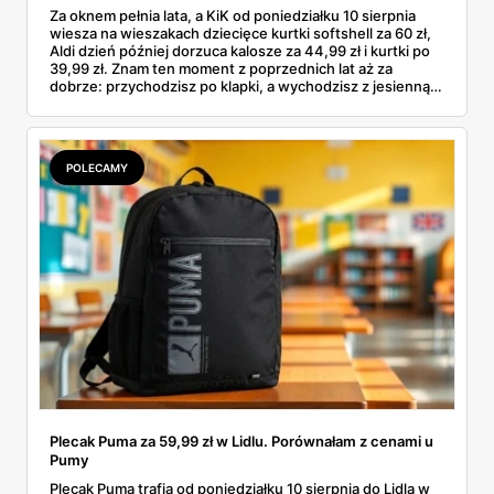
Za oknem pełnia lata, a KiK od poniedziałku 10 sierpnia
wiesza na wieszakach dziecięce kurtki softshell za 60 zł,
Aldi dzień później dorzuca kalosze za 44,99 zł i kurtki po
39,99 zł. Znam ten moment z poprzednich lat aż za
dobrze: przychodzisz po klapki, a wychodzisz z jesienną
garderobą dla całej rodziny. Sprawdziłam, co dokładnie
pojawi się w gazetkach w przyszłym tygodniu i czy jest
sens kupować jesień, zanim skończą się wakacje.
POLECAMY
Plecak Puma za 59,99 zł w Lidlu. Porównałam z cenami u
Pumy
Plecak Puma trafia od poniedziałku 10 sierpnia do Lidla w