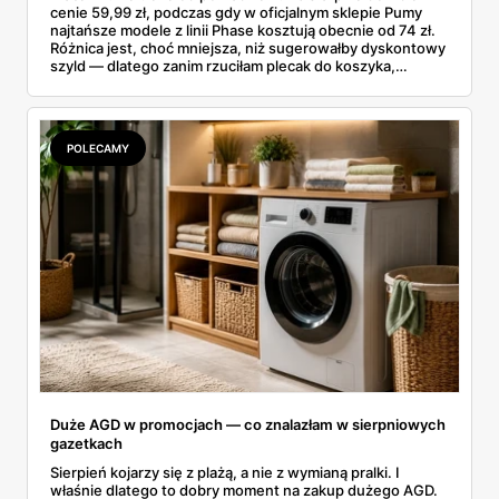
cenie 59,99 zł, podczas gdy w oficjalnym sklepie Pumy
najtańsze modele z linii Phase kosztują obecnie od 74 zł.
Różnica jest, choć mniejsza, niż sugerowałby dyskontowy
szyld — dlatego zanim rzuciłam plecak do koszyka,
rozłożyłam ceny na czynniki pierwsze. Poniżej cała
rozpiska: co dokładnie sprzedaje Lidl, ile kosztują
odpowiedniki u producenta i komu ten zakup naprawdę
się opłaci.
POLECAMY
Duże AGD w promocjach — co znalazłam w sierpniowych
gazetkach
Sierpień kojarzy się z plażą, a nie z wymianą pralki. I
właśnie dlatego to dobry moment na zakup dużego AGD.