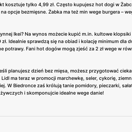
kt kosztuje tylko 4,99 zł. Często kupujesz hot dogi w Żab
ę na opcje bezmięsne. Żabka ma też min wege burgera – we
łynnej Ikei? Na wynos możecie kupić m.in. kultowe klopsiki
 zł. Idealnie sprawdzą się na obiad i kolację minimum dla
ne potrawy. Fani hot dogów mogą zjeść za 2 zł wege w ró
eśli planujesz dzień bez mięsa, możesz przygotować cieka
dl ma teraz w promocji marchewkę, seler, cykorię, ziemni
j. W Biedronce zaś królują tanie pomidory, pieczarki, sałat
ożywczych i skomponujcie idealne wege danie!