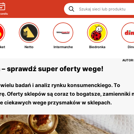
handlu
ket
Netto
Intermarche
Biedronka
Din
AUTOR:
 – sprawdź super oferty wege!
z wielu badań i analiz rynku konsumenckiego. To
ę. Oferty sklepów są coraz to bogatsze, zamienniki
wiele ciekawych wege przysmaków w sklepach.