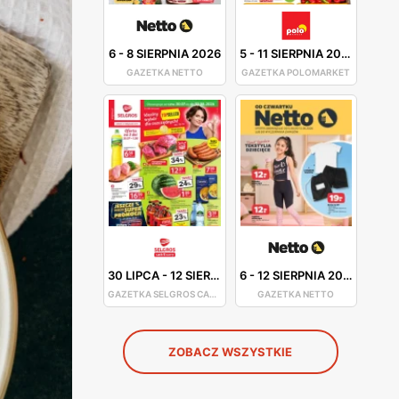
6
-
8 SIERPNIA 2026
5
-
11 SIERPNIA 2026
GAZETKA NETTO
GAZETKA POLOMARKET
30 LIPCA
-
12 SIERPNIA 2026
6
-
12 SIERPNIA 2026
GAZETKA SELGROS CASH&CARRY
GAZETKA NETTO
ZOBACZ WSZYSTKIE