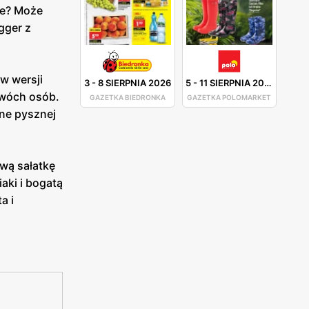
ce? Może
gger z
 w wersji
3
-
8 SIERPNIA 2026
5
-
11 SIERPNIA 2026
 dwóch osób.
GAZETKA BIEDRONKA
GAZETKA POLOMARKET
wne pysznej
wą sałatkę
aki i bogatą
a i