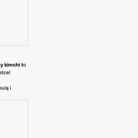
y kimchi t
o
etce!
ulą i