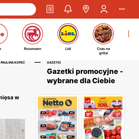
o
Rossmann
Lidl
Czas na
Ta
grilla!
kosm
 PAULINA KOPEĆ
GAZETKI
Gazetki promocyjne -
wybrane dla Ciebie
 mięsa w