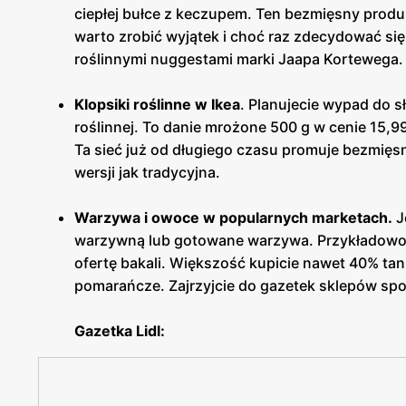
ciepłej bułce z keczupem. Ten bezmięsny produ
warto zrobić wyjątek i choć raz zdecydować si
roślinnymi nuggestami marki Jaapa Kortewega.
Klopsiki roślinne w Ikea
. Planujecie wypad do s
roślinnej. To danie mrożone 500 g w cenie 15,99
Ta sieć już od długiego czasu promuje bezmięs
wersji jak tradycyjna.
Warzywa i owoce w popularnych marketach.
J
warzywną lub gotowane warzywa. Przykładowo Li
ofertę bakali. Większość kupicie nawet 40% tanie
pomarańcze. Zajrzyjcie do gazetek sklepów sp
Gazetka Lidl: