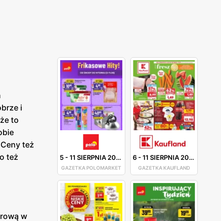
h
brze i
że to
obie
 Ceny też
o też
5
-
11 SIERPNIA 2026
6
-
11 SIERPNIA 2026
GAZETKA POLOMARKET
GAZETKA KAUFLAND
erową w