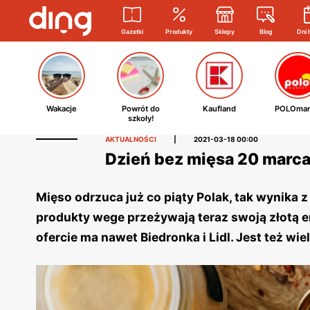
Gazetki
Produkty
Sklepy
Blog
Dni 
Wakacje
Powrót do
Kaufland
POLOmar
szkoły!
AKTUALNOŚCI
|
2021-03-18 00:00
Dzień bez mięsa 20 marca
Mięso odrzuca już co piąty Polak, tak wynika 
produkty wege przeżywają teraz swoją złotą er
ofercie ma nawet Biedronka i Lidl. Jest też 