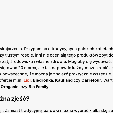
kojarzenia. Przypomina o tradycyjnych polskich kotletac
tłustym rosole. Inni nie oceniają tego produktów zbyt do
erząt, środowiska i własne zdrowie. Mogłoby się wydawać, 
iętować 20 marca, ale tak naprawdę każdy może zrobić s
tak powszechne, że można je znaleźć praktycznie wszędzie.
fercie m.in.
Lidl
,
Biedronka, Kaufland
czy
Carrefour
. Wart
k
Oraganic
, czy
Bio Family
.
żna zjeść?
ji. Zamiast tradycyjnej parówki można wybrać kiełbaskę s