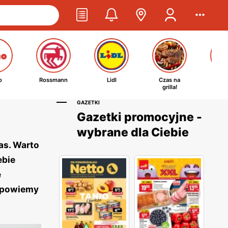
o
Rossmann
Lidl
Czas na
Ta
grilla!
kosm
GAZETKI
Gazetki promocyjne -
wybrane dla Ciebie
as. Warto
ebie
e
odpowiemy