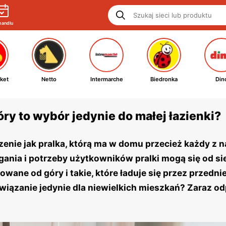
handlu
ket
Netto
Intermarche
Biedronka
Din
ry to wybór jedynie do małej łazienki?
zenie jak pralka, którą ma w domu przecież każdy z n
ania i potrzeby użytkowników pralki mogą się od si
wane od góry i takie, które ładuje się przez przedni
ozwiązanie jedynie dla niewielkich mieszkań? Zaraz 