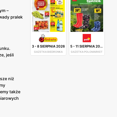
łym –
 wady pralek
3
-
8 SIERPNIA 2026
5
-
11 SIERPNIA 2026
dunku.
GAZETKA BIEDRONKA
GAZETKA POLOMARKET
, jeśli
jsze niż
imy
iemy także
miarowych