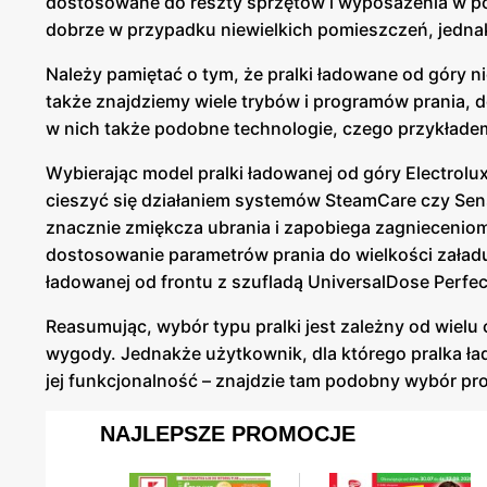
dostosowane do reszty sprzętów i wyposażenia w po
dobrze w przypadku niewielkich pomieszczeń, jedna
Należy pamiętać o tym, że pralki ładowane od góry n
także znajdziemy wiele trybów i programów prania, 
w nich także podobne technologie, czego przykłade
Wybierając model pralki ładowanej od góry Electro
cieszyć się działaniem systemów SteamCare czy Sen
znacznie zmiękcza ubrania i zapobiega zagnieceniom
dostosowanie parametrów prania do wielkości załad
ładowanej od frontu z szufladą UniversalDose Per
Reasumując, wybór typu pralki jest zależny od wiel
wygody. Jednakże użytkownik, dla którego pralka ła
jej funkcjonalność – znajdzie tam podobny wybór pro