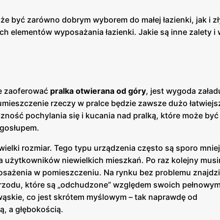
e być zarówno dobrym wyborem do małej łazienki, jak i z
h elementów wyposażania łazienki. Jakie są inne zalety i
że zaoferować
pralka otwierana od góry
, jest wygoda zała
ieszczenie rzeczy w pralce będzie zawsze dużo łatwiejsze
czność pochylania się i kucania nad pralką, które może być
ręgosłupem.
ewielki rozmiar. Tego typu urządzenia często są sporo mnie
dla użytkowników niewielkich mieszkań. Po raz kolejny mus
osażenia w pomieszczeniu. Na rynku bez problemu znajdz
od przodu, które są „odchudzone” względem swoich pełnowy
 wąskie, co jest skrótem myślowym – tak naprawdę od
ią, a głębokością.