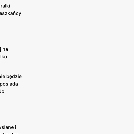
ralki
ieszkańcy
j na
ylko
nie będzie
 posiada
do
ślane i