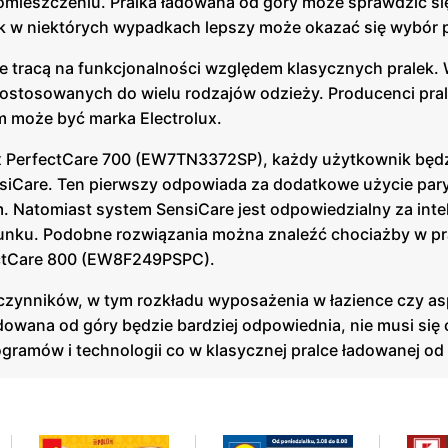
mieszczeniu. Pralka ładowana od góry może sprawdzić si
k w niektórych wypadkach lepszy może okazać się wybór pr
ie tracą na funkcjonalności względem klasycznych pralek.
dostosowanych do wielu rodzajów odzieży. Producenci pral
m może być marka Electrolux.
lux PerfectCare 700 (EW7TN3372SP), każdy użytkownik będ
siCare. Ten pierwszy odpowiada za dodatkowe użycie pary
. Natomiast system SensiCare jest odpowiedzialny za inte
unku. Podobne rozwiązania można znaleźć chociażby w pr
fectCare 800 (EW8F249PSPC).
u czynników, w tym rozkładu wyposażenia w łazience czy a
dowana od góry będzie bardziej odpowiednia, nie musi się
gramów i technologii co w klasycznej pralce ładowanej od 