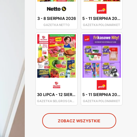
3
-
8 SIERPNIA 2026
5
-
11 SIERPNIA 2026
GAZETKA NETTO
GAZETKA POLOMARKET
30 LIPCA
-
12 SIERPNIA 2026
5
-
11 SIERPNIA 2026
GAZETKA SELGROS CASH&CARRY
GAZETKA POLOMARKET
ZOBACZ WSZYSTKIE