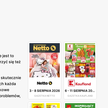
 jest to
zyć się też
ą skutecznie
ach każda
tkowe
3
-
8 SIERPNIA 2026
6
-
11 SIERPNIA 2026
 problemów,
GAZETKA NETTO
GAZETKA KAUFLAND