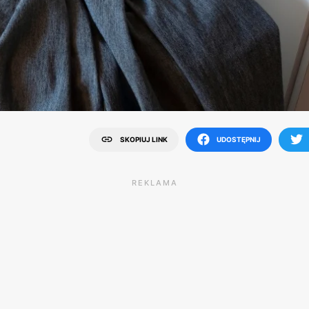
SKOPIUJ LINK
UDOSTĘPNIJ
REKLAMA