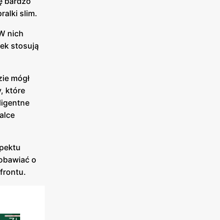
ę bardzo
alki slim.
 W nich
ek stosują
zie mógł
, które
ligentne
alce
spektu
 obawiać o
frontu.