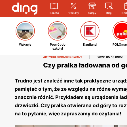
Gazetki
Produkty
Sklepy
Blog
Dni 
Wakacje
Powrót do
Kaufland
POLOmar
szkoły!
ARTYKUŁ SPONSOROWANY
|
2022-05-16 09:55
Czy pralka ładowana od gó
Trudno jest znaleźć inne tak praktyczne urząd
pamiętać o tym, że ze względu na różne wymag
znacznie różnić. Przykładem są urządzenia łado
drzwiczki. Czy pralka otwierana od góry to r
na to pytanie, więc zapraszamy do czytania!