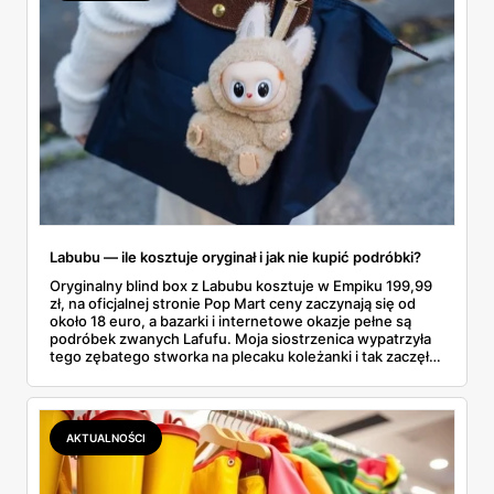
Labubu — ile kosztuje oryginał i jak nie kupić podróbki?
Oryginalny blind box z Labubu kosztuje w Empiku 199,99
zł, na oficjalnej stronie Pop Mart ceny zaczynają się od
około 18 euro, a bazarki i internetowe okazje pełne są
podróbek zwanych Lafufu. Moja siostrzenica wypatrzyła
tego zębatego stworka na plecaku koleżanki i tak zaczęło
się rodzinne śledztwo: co to właściwie jest, ile naprawdę
kosztuje i po czym poznać, że sprzedawca nie wciska nam
podróbki. Spisałam wszystko, czego się dowiedziałam —
łącznie z jedną wpadką, o której za chwilę.
AKTUALNOŚCI