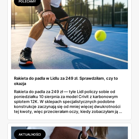
POLECAMY
Rakieta do padla w Lidlu za 249 zł. Sprawdziłam, czy to
okazja
Rakieta do padla za 249 zł — tyle Lidl policzy sobie od
poniedziałku 10 sierpnia za model Crivit z karbonowym
splotem 12K. W sklepach specjalistycznych podobne
konstrukcje zaczynają się od mniej więcej dwukrotności
tej kwoty, więc przecierałam oczy, kiedy zobaczyłam ją w
gazetce między dresami a wkrętarką. Padel to dziś
najszybciej rosnący sport w Polsce: kortów przybywa
lawinowo, a chętnych jeszcze szybciej. Sprawdziłam, co
dokładnie dostajemy za te pieniądze i komu taka rakieta
AKTUALNOŚCI
faktycznie wystarczy.