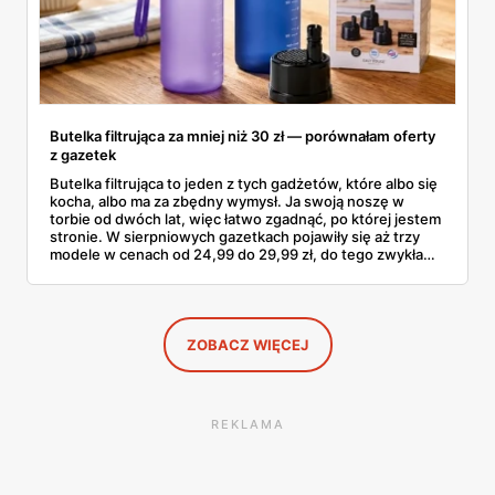
Butelka filtrująca za mniej niż 30 zł — porównałam oferty
z gazetek
Butelka filtrująca to jeden z tych gadżetów, które albo się
kocha, albo ma za zbędny wymysł. Ja swoją noszę w
torbie od dwóch lat, więc łatwo zgadnąć, po której jestem
stronie. W sierpniowych gazetkach pojawiły się aż trzy
modele w cenach od 24,99 do 29,99 zł, do tego zwykła
butelka za 14,99 zł dla nieprzekonanych. Sprawdziłam
wszystkie oferty i policzyłam, kiedy taki zakup faktycznie
się opłaca.
ZOBACZ WIĘCEJ
REKLAMA