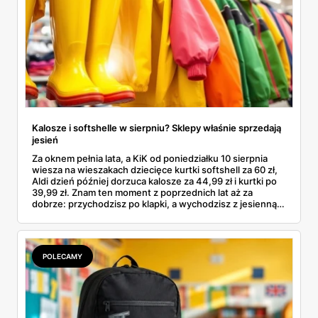
Kalosze i softshelle w sierpniu? Sklepy właśnie sprzedają
jesień
Za oknem pełnia lata, a KiK od poniedziałku 10 sierpnia
wiesza na wieszakach dziecięce kurtki softshell za 60 zł,
Aldi dzień później dorzuca kalosze za 44,99 zł i kurtki po
39,99 zł. Znam ten moment z poprzednich lat aż za
dobrze: przychodzisz po klapki, a wychodzisz z jesienną
garderobą dla całej rodziny. Sprawdziłam, co dokładnie
pojawi się w gazetkach w przyszłym tygodniu i czy jest
sens kupować jesień, zanim skończą się wakacje.
POLECAMY