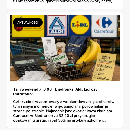
tu niespodzianka: gazetki hurtowni podają kwoty netto, a
przy kasie doliczany jest VAT. Co więcej, hurt wcale nie
zawsze wygrywa — ta sama kawa ziarnista kosztuje w
Makro ponad dwa razy więcej niż w weekendowej
promocji dyskontu.
AKTUALNOŚCI
Tani weekend 7-8.08 - Biedronka, Aldi, Lidl czy
Carrefour?
Cztery sieci wystartowały z weekendowymi gazetkami w
tym samym momencie, więc usiadłam i porównałam je
stronę po stronie. Najmocniejsze okazje: kawa ziarnista
Carousel w Biedronce za 32,50 zł przy drugim
opakowaniu gratis, rabat 50% na artykuły szkolne i
przemysłowe przy zakupie trzech sztuk oraz banany po
2,99 zł za kilogram, ale wyłącznie w sobotę z aplikacją. Aldi