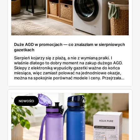
Duże AGD w promocjach — co znalazłam w sierpniowych
gazetkach
Sierpień kojarzy się z plażą, a nie z wymianą pralki. I
właśnie dlatego to dobry moment na zakup dużego AGD.
Sklepy z elektroniką wypuściły gazetki ważne do końca
miesiąca, więc zamiast polować na jednodniowe okazje,
można na spokojnie porównać modele i ceny. Przejrzałam
aktualne promocje AGD i RTV — poniżej wszystko, co
znalazłam, z cenami i terminami.
NOWOŚCI