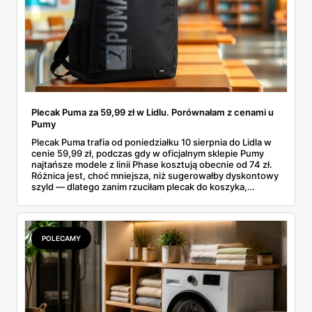
Plecak Puma za 59,99 zł w Lidlu. Porównałam z cenami u
Pumy
Plecak Puma trafia od poniedziałku 10 sierpnia do Lidla w
cenie 59,99 zł, podczas gdy w oficjalnym sklepie Pumy
najtańsze modele z linii Phase kosztują obecnie od 74 zł.
Różnica jest, choć mniejsza, niż sugerowałby dyskontowy
szyld — dlatego zanim rzuciłam plecak do koszyka,
rozłożyłam ceny na czynniki pierwsze. Poniżej cała
rozpiska: co dokładnie sprzedaje Lidl, ile kosztują
odpowiedniki u producenta i komu ten zakup naprawdę
się opłaci.
POLECAMY