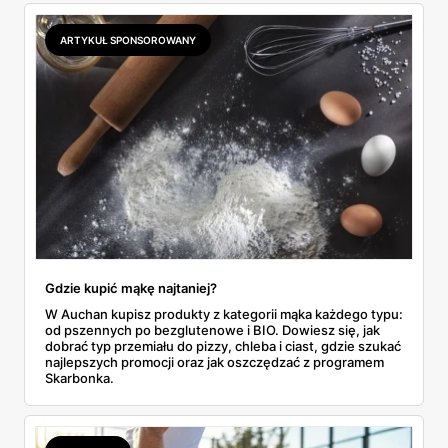
odpowiada masłem za 2,99 zł. Werdykt w skrócie:
najwięcej wyciśniesz z Biedronki, po świeże warzywa jedź
ARTYKUŁ SPONSOROWANY
do Aldi.
Gdzie kupić mąkę najtaniej?
W Auchan kupisz produkty z kategorii mąka każdego typu:
od pszennych po bezglutenowe i BIO. Dowiesz się, jak
dobrać typ przemiału do pizzy, chleba i ciast, gdzie szukać
najlepszych promocji oraz jak oszczędzać z programem
Skarbonka.