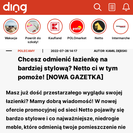
Wakacje
Powrót do
Kaufland
POLOmarket
Netto
Intermarche
szkoły!
POLECAMY
|
2022-07-26 14:17
AUTOR: KAMIL DĘBSKI
Chcesz odmienić łazienkę na
bardziej stylową? Netto ci w tym
pomoże! [NOWA GAZETKA]
Masz już dość przestarzałego wyglądu swojej
łazienki? Mamy dobrą wiadomość! W nowej
ofercie promocyjnej od sieci Netto pojawiły się
bardzo stylowe i co najważniejsze, niedrogie
meble, które odmienią twoje pomieszczenie nie