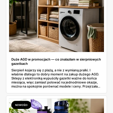
Duże AGD w promocjach — co znalazłam w sierpniowych
gazetkach
Sierpień kojarzy się z plażą, a nie z wymianą pralki. I
właśnie dlatego to dobry moment na zakup dużego AGD.
Sklepy z elektroniką wypuściły gazetki ważne do końca
miesiąca, więc zamiast polować na jednodniowe okazje,
można na spokojnie porównać modele i ceny. Przejrzałam
aktualne promocje AGD i RTV — poniżej wszystko, co
znalazłam, z cenami i terminami.
NOWOŚCI