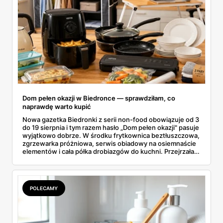
Dom pełen okazji w Biedronce — sprawdziłam, co
naprawdę warto kupić
Nowa gazetka Biedronki z serii non-food obowiązuje od 3
do 19 sierpnia i tym razem hasło „Dom pełen okazji" pasuje
wyjątkowo dobrze. W środku frytkownica beztłuszczowa,
zgrzewarka próżniowa, serwis obiadowy na osiemnaście
elementów i cała półka drobiazgów do kuchni. Przejrzałam
wszystkie strony i wybrałam to, po co sama ustawiłabym
się przy półce z samego rana.
POLECAMY