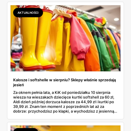
kosztuje i po czym poznać, że sprzedawca nie wciska nam
podróbki. Spisałam wszystko, czego się dowiedziałam —
łącznie z jedną wpadką, o której za chwilę.
AKTUALNOŚCI
Kalosze i softshelle w sierpniu? Sklepy właśnie sprzedają
jesień
Za oknem pełnia lata, a KiK od poniedziałku 10 sierpnia
wiesza na wieszakach dziecięce kurtki softshell za 60 zł,
Aldi dzień później dorzuca kalosze za 44,99 zł i kurtki po
39,99 zł. Znam ten moment z poprzednich lat aż za
dobrze: przychodzisz po klapki, a wychodzisz z jesienną
garderobą dla całej rodziny. Sprawdziłam, co dokładnie
pojawi się w gazetkach w przyszłym tygodniu i czy jest
sens kupować jesień, zanim skończą się wakacje.