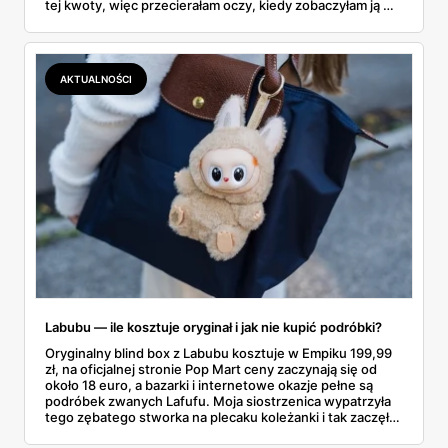
tej kwoty, więc przecierałam oczy, kiedy zobaczyłam ją w
gazetce między dresami a wkrętarką. Padel to dziś
najszybciej rosnący sport w Polsce: kortów przybywa
lawinowo, a chętnych jeszcze szybciej. Sprawdziłam, co
dokładnie dostajemy za te pieniądze i komu taka rakieta
AKTUALNOŚCI
faktycznie wystarczy.
Labubu — ile kosztuje oryginał i jak nie kupić podróbki?
Oryginalny blind box z Labubu kosztuje w Empiku 199,99
zł, na oficjalnej stronie Pop Mart ceny zaczynają się od
około 18 euro, a bazarki i internetowe okazje pełne są
podróbek zwanych Lafufu. Moja siostrzenica wypatrzyła
tego zębatego stworka na plecaku koleżanki i tak zaczęło
się rodzinne śledztwo: co to właściwie jest, ile naprawdę