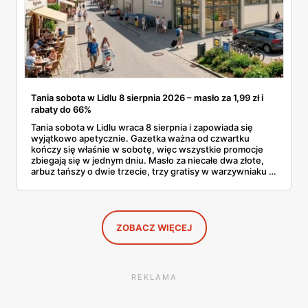
Tania sobota w Lidlu 8 sierpnia 2026 – masło za 1,99 zł i
rabaty do 66%
Tania sobota w Lidlu wraca 8 sierpnia i zapowiada się
wyjątkowo apetycznie. Gazetka ważna od czwartku
kończy się właśnie w sobotę, więc wszystkie promocje
zbiegają się w jednym dniu. Masło za niecałe dwa złote,
arbuz tańszy o dwie trzecie, trzy gratisy w warzywniaku i
jedna oferta działająca wyłącznie w sobotę. Przejrzałam
całą sobotnią gazetkę Lidla strona po stronie i wybrałam
to, co naprawdę się opłaca.
ZOBACZ WIĘCEJ
REKLAMA