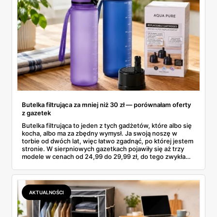
Butelka filtrująca za mniej niż 30 zł — porównałam oferty
z gazetek
Butelka filtrująca to jeden z tych gadżetów, które albo się
kocha, albo ma za zbędny wymysł. Ja swoją noszę w
torbie od dwóch lat, więc łatwo zgadnąć, po której jestem
stronie. W sierpniowych gazetkach pojawiły się aż trzy
modele w cenach od 24,99 do 29,99 zł, do tego zwykła
butelka za 14,99 zł dla nieprzekonanych. Sprawdziłam
wszystkie oferty i policzyłam, kiedy taki zakup faktycznie
się opłaca.
AKTUALNOŚCI