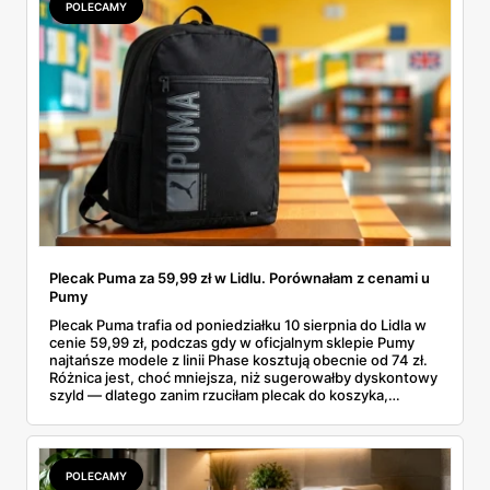
POLECAMY
Plecak Puma za 59,99 zł w Lidlu. Porównałam z cenami u
Pumy
Plecak Puma trafia od poniedziałku 10 sierpnia do Lidla w
cenie 59,99 zł, podczas gdy w oficjalnym sklepie Pumy
najtańsze modele z linii Phase kosztują obecnie od 74 zł.
Różnica jest, choć mniejsza, niż sugerowałby dyskontowy
szyld — dlatego zanim rzuciłam plecak do koszyka,
rozłożyłam ceny na czynniki pierwsze. Poniżej cała
rozpiska: co dokładnie sprzedaje Lidl, ile kosztują
odpowiedniki u producenta i komu ten zakup naprawdę
się opłaci.
POLECAMY