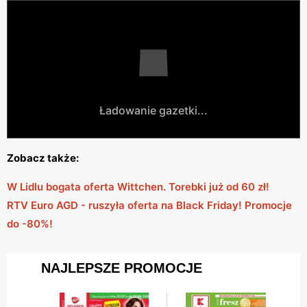
Ładowanie gazetki...
Zobacz także:
W Lidlu bogata oferta Wittchen. Torebki już od 60 zł!
RTV Euro AGD - ruszyła oferta na Black Friday! Promocje
do -80%!