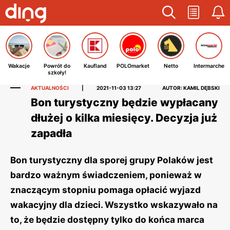
Wakacje
Powrót do
Kaufland
POLOmarket
Netto
Intermarche
szkoły!
AKTUALNOŚCI
|
2021-11-03 13:27
AUTOR: KAMIL DĘBSKI
Bon turystyczny będzie wypłacany
dłużej o kilka miesięcy. Decyzja już
zapadła
Bon turystyczny dla sporej grupy Polaków jest
bardzo ważnym świadczeniem, ponieważ w
znaczącym stopniu pomaga opłacić wyjazd
wakacyjny dla dzieci. Wszystko wskazywało na
to, że będzie dostępny tylko do końca marca