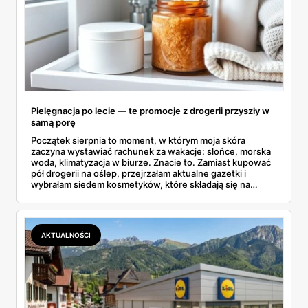
Pielęgnacja po lecie — te promocje z drogerii przyszły w
samą porę
Początek sierpnia to moment, w którym moja skóra
zaczyna wystawiać rachunek za wakacje: słońce, morska
woda, klimatyzacja w biurze. Znacie to. Zamiast kupować
pół drogerii na oślep, przejrzałam aktualne gazetki i
wybrałam siedem kosmetyków, które składają się na
sensowny plan regeneracji — od peelingu za 21,95 zł po
dermokosmetyki Vichy. Wszystkie ceny sprawdziłam w
ofertach, terminy też.
AKTUALNOŚCI