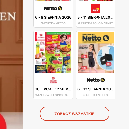
6
-
8 SIERPNIA 2026
5
-
11 SIERPNIA 2026
GAZETKA NETTO
GAZETKA POLOMARKET
30 LIPCA
-
12 SIERPNIA 2026
6
-
12 SIERPNIA 2026
GAZETKA SELGROS CASH&CARRY
GAZETKA NETTO
ZOBACZ WSZYSTKIE