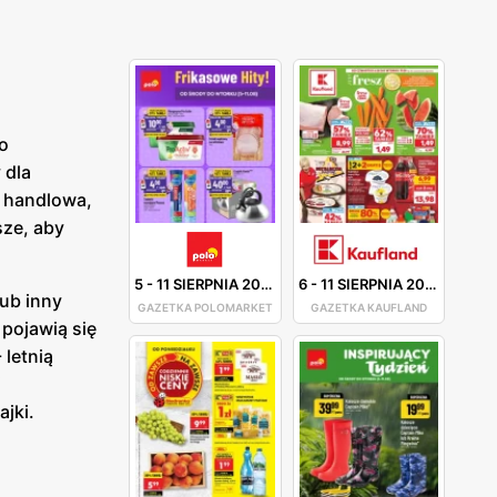
o
 dla
a handlowa,
sze, aby
5
-
11 SIERPNIA 2026
6
-
11 SIERPNIA 2026
lub inny
GAZETKA POLOMARKET
GAZETKA KAUFLAND
 pojawią się
letnią
i
ajki.