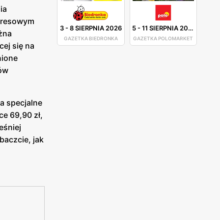
ia
spresowym
3
-
8 SIERPNIA 2026
5
-
11 SIERPNIA 2026
ożna
GAZETKA BIEDRONKA
GAZETKA POLOMARKET
ej się na
nione
jów
a specjalne
ce 69,90 zł,
eśniej
baczcie, jak