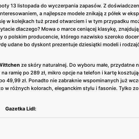
oty 13 listopada do wyczerpania zapasów. Z doświadczen
interesowaniem, a najlepsze modele znikają z półek w ek
 się w kolejkach tuż przed otwarciem i w tym przypadku m
tacie dlaczego? Mowa o marce ceniącej klasykę, znajdując
my o polskim producencie, którego nazwisko szeroko doce
ę udane bo dyskont prezentuje dziesiątki modeli i rodza
Wittchen
ze skóry naturalnej. Do wyboru małe, przydatne n
na ramię po 289 zł, mikro opcje na telefon i kartę kosztują
ę po 49,99 zł. Ponadto nie zabraknie wspominanych już wcz
o w różnych kolorach, eleganckim stylu i fasonie. Tylko zo
Gazetka Lidl: