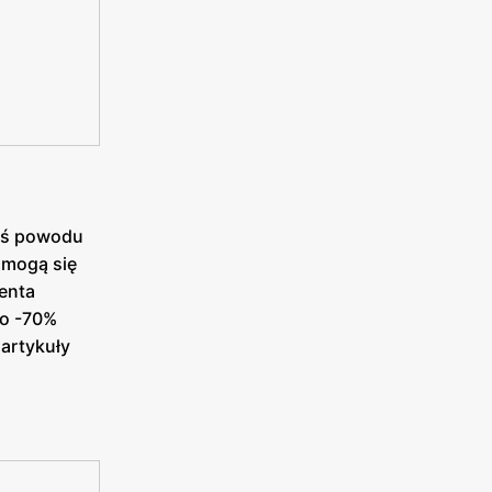
goś powodu
e mogą się
centa
do -70%
 artykuły