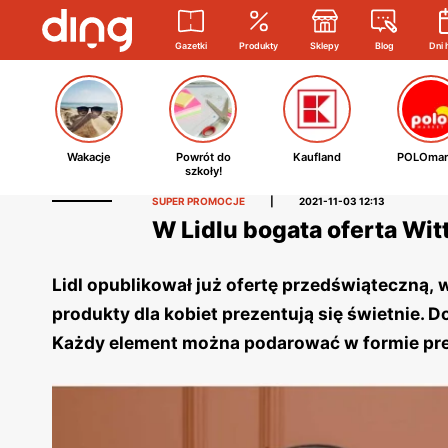
Gazetki
Produkty
Sklepy
Blog
Dni 
Wakacje
Powrót do
Kaufland
POLOmar
szkoły!
SUPER PROMOCJE
|
2021-11-03 12:13
W Lidlu bogata oferta Witt
Lidl opublikował już ofertę przedświąteczną, w
produkty dla kobiet prezentują się świetnie. Do 
Każdy element można podarować w formie pre