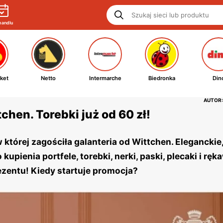
handlu
ket
Netto
Intermarche
Biedronka
Din
AUTOR:
chen. Torebki już od 60 zł!
 której zagościła galanteria od Wittchen. Eleganckie
kupienia portfele, torebki, nerki, paski, plecaki i ręk
zentu! Kiedy startuje promocja?