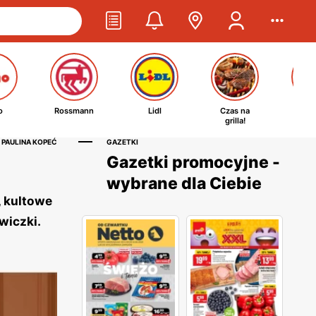
o
Rossmann
Lidl
Czas na
Ta
grilla!
kosm
 PAULINA KOPEĆ
GAZETKI
Gazetki promocyjne -
wybrane dla Ciebie
, kultowe
awiczki.