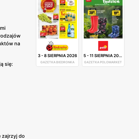
ami
 rodzajów
uktów na
3
-
8 SIERPNIA 2026
5
-
11 SIERPNIA 2026
GAZETKA BIEDRONKA
GAZETKA POLOMARKET
ą się:
zajrzyj do