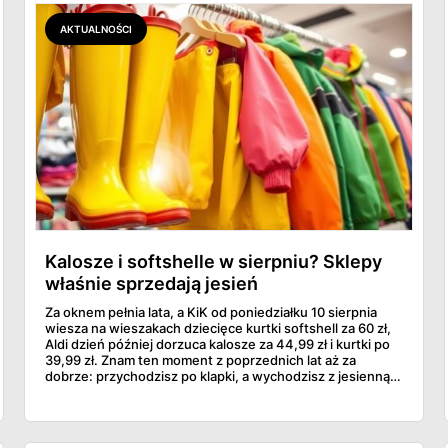
AKTUALNOŚCI
Kalosze i softshelle w sierpniu? Sklepy
właśnie sprzedają jesień
Za oknem pełnia lata, a KiK od poniedziałku 10 sierpnia
wiesza na wieszakach dziecięce kurtki softshell za 60 zł,
Aldi dzień później dorzuca kalosze za 44,99 zł i kurtki po
39,99 zł. Znam ten moment z poprzednich lat aż za
dobrze: przychodzisz po klapki, a wychodzisz z jesienną
garderobą dla całej rodziny. Sprawdziłam, co dokładnie
pojawi się w gazetkach w przyszłym tygodniu i czy jest
sens kupować jesień, zanim skończą się wakacje.