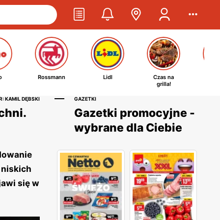
o
Rossmann
Lidl
Czas na
Ta
grilla!
kosm
: KAMIL DĘBSKI
GAZETKI
chni.
Gazetki promocyjne -
wybrane dla Ciebie
ydowanie
 niskich
jawi się w