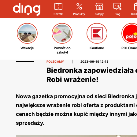
Gazetki
Produkty
Sklepy
Blog
Dni 
Wakacje
Powrót do
Kaufland
POLOmar
szkoły!
POLECAMY
|
2023-09-19 12:43
Biedronka zapowiedziała 
Robi wrażenie!
Nowa gazetka promocyjna od sieci Biedronka j
największe wrażenie robi oferta z produktami
cenach będzie można kupić między innymi jakoś
sprzedaży.