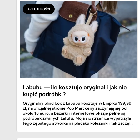
AKTUALNOŚCI
Labubu — ile kosztuje oryginał i jak nie
kupić podróbki?
Oryginalny blind box z Labubu kosztuje w Empiku 199,99
zł, na oficjalnej stronie Pop Mart ceny zaczynają się od
około 18 euro, a bazarki i internetowe okazje pełne są
podróbek zwanych Lafufu. Moja siostrzenica wypatrzyła
tego zębatego stworka na plecaku koleżanki i tak zaczęło
się rodzinne śledztwo: co to właściwie jest, ile naprawdę
kosztuje i po czym poznać, że sprzedawca nie wciska nam
podróbki. Spisałam wszystko, czego się dowiedziałam —