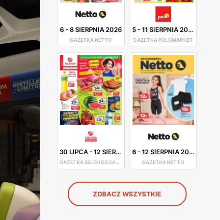
6
-
8 SIERPNIA 2026
5
-
11 SIERPNIA 2026
GAZETKA NETTO
GAZETKA POLOMARKET
30 LIPCA
-
12 SIERPNIA 2026
6
-
12 SIERPNIA 2026
GAZETKA SELGROS CASH&CARRY
GAZETKA NETTO
ZOBACZ WSZYSTKIE