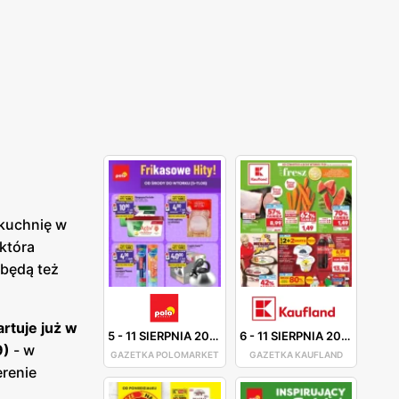
 kuchnię w
 która
 będą też
rtuje już w
5
-
11 SIERPNIA 2026
6
-
11 SIERPNIA 2026
9)
- w
GAZETKA POLOMARKET
GAZETKA KAUFLAND
erenie