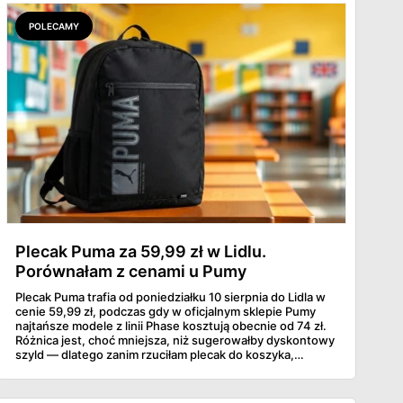
POLECAMY
Plecak Puma za 59,99 zł w Lidlu.
Porównałam z cenami u Pumy
Plecak Puma trafia od poniedziałku 10 sierpnia do Lidla w
cenie 59,99 zł, podczas gdy w oficjalnym sklepie Pumy
najtańsze modele z linii Phase kosztują obecnie od 74 zł.
Różnica jest, choć mniejsza, niż sugerowałby dyskontowy
szyld — dlatego zanim rzuciłam plecak do koszyka,
rozłożyłam ceny na czynniki pierwsze. Poniżej cała
rozpiska: co dokładnie sprzedaje Lidl, ile kosztują
odpowiedniki u producenta i komu ten zakup naprawdę