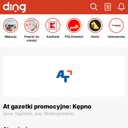
Wakacje
Powrót do
Kaufland
POLOmarket
Netto
Intermarche
szkoły!
At gazetki promocyjne: Kępno
(
pow. Kępiński,
woj. Wielkopolskie
)