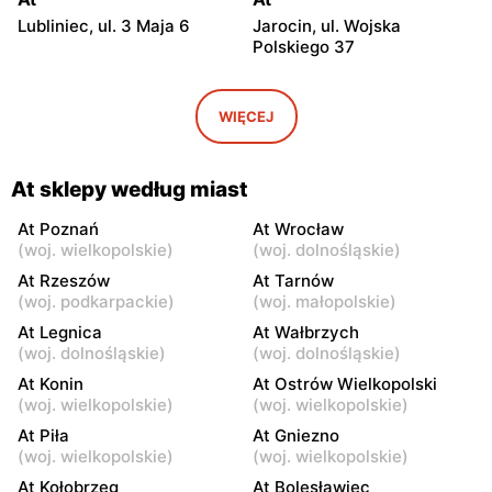
Lubliniec, ul. 3 Maja 6
Jarocin, ul. Wojska
Polskiego 37
At
At
Tarnów, ul. Tuchowska 23
Krotoszyn, ul. Koźmińska 17
WIĘCEJ
At
At
Krotoszyn, ul. Zacisze 2B
Krotoszyn, ul. Rawicka 54
At sklepy według miast
At
At
At Poznań
At Wrocław
(
woj. wielkopolskie
)
(
woj. dolnośląskie
)
Rzeszów, ul. Przemysłowa
Środa Wielkopolska, ul.
3
Stanisława Wyspiańskiego
At Rzeszów
At Tarnów
2
(
woj. podkarpackie
)
(
woj. małopolskie
)
At Legnica
At Wałbrzych
At
At
(
woj. dolnośląskie
)
(
woj. dolnośląskie
)
Chrzanów, ul. Partyzantów
Milicz, ul. Trzebnicka 31
At Konin
At Ostrów Wielkopolski
11A
(
woj. wielkopolskie
)
(
woj. wielkopolskie
)
At
At
At Piła
At Gniezno
Strzelce Opolskie, ul.
Śrem, ul. Gostyńska 51
(
woj. wielkopolskie
)
(
woj. wielkopolskie
)
Adama Mickiewicza 1
At Kołobrzeg
At Bolesławiec