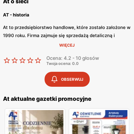
At o sieci
AT - historia
At to przedsiębiorstwo handlowe, które zostało założone w
1990 roku. Firma zajmuje się sprzedażą detaliczną i
hurtową artykułów elektrycznych i oświetleniowych oraz
WIĘCEJ
chemicznych, farmaceutycznych i spożywczych. Firma
Ocena: 4.2 - 10 głosów
posiada 73 sklepów elektryczno-oświetleniowych, 39
Twoja ocena: 0.0
hurtowni elektryczne oraz ekskluzywne salony
oświetleniowe.
OBSERWUJ
AT - oferta
At aktualne gazetki promocyjne
W swoich sklepach firma AT oferuje nowoczesne produkty
oświetleniowe, różnorodne produkty farmaceutyczne i
spożywcze. AT posiada również sklep internetowy, w
którym są przedstawione produkty z różnych kategorii:
elektryka, oświetlenie, chemia oraz żywność. Sklep oferuje