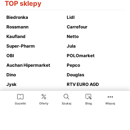
TOP sklepy
Biedronka
Lidl
Rossmann
Carrefour
Kaufland
Netto
Super-Pharm
Jula
OBI
POLOmarket
Auchan Hipermarket
Pepco
Dino
Douglas
Jysk
RTV EURO AGD
Action
Media Expert
Deichmann
Media Markt
Gazetki
Oferty
Szukaj
Blog
Więcej
Ding.pl to serwis internetowy prezentujący
gazetki promocyjne
oraz
katalogi
sklepów i dużych sieci handlowych. Dzięki
geolokalizacji otrzymasz przede wszystkim oferty sklepów, z