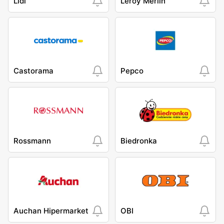
Lidl
Leroy Merlin
Castorama
Pepco
Rossmann
Biedronka
Auchan Hipermarket
OBI