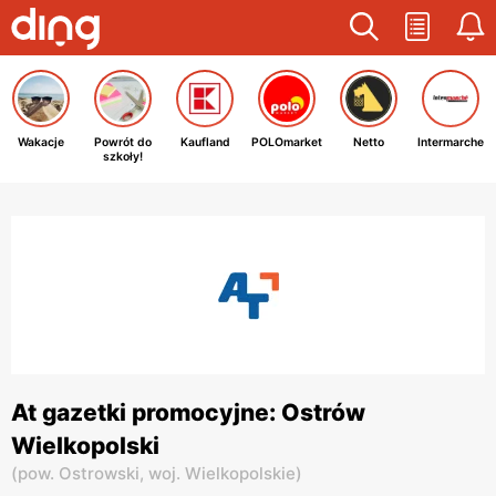
Wakacje
Powrót do
Kaufland
POLOmarket
Netto
Intermarche
szkoły!
At gazetki promocyjne: Ostrów
Wielkopolski
(
pow. Ostrowski,
woj. Wielkopolskie
)