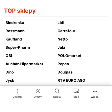
TOP sklepy
Biedronka
Lidl
Rossmann
Carrefour
Kaufland
Netto
Super-Pharm
Jula
OBI
POLOmarket
Auchan Hipermarket
Pepco
Dino
Douglas
Jysk
RTV EURO AGD
Action
Media Expert
Deichmann
Media Markt
Gazetki
Oferty
Szukaj
Blog
Więcej
Ding.pl to serwis internetowy prezentujący
gazetki promocyjne