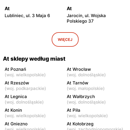
At
At
Lubliniec, ul. 3 Maja 6
Jarocin, ul. Wojska
Polskiego 37
At
At
Tarnów, ul. Tuchowska 23
Krotoszyn, ul. Koźmińska 17
WIĘCEJ
At
At
Krotoszyn, ul. Zacisze 2B
Krotoszyn, ul. Rawicka 54
At sklepy według miast
At
At
At Poznań
At Wrocław
(
woj. wielkopolskie
)
(
woj. dolnośląskie
)
Rzeszów, ul. Przemysłowa
Środa Wielkopolska, ul.
3
Stanisława Wyspiańskiego
At Rzeszów
At Tarnów
2
(
woj. podkarpackie
)
(
woj. małopolskie
)
At Legnica
At Wałbrzych
At
At
(
woj. dolnośląskie
)
(
woj. dolnośląskie
)
Chrzanów, ul. Partyzantów
Milicz, ul. Trzebnicka 31
At Konin
At Piła
11A
(
woj. wielkopolskie
)
(
woj. wielkopolskie
)
At
At
At Gniezno
At Kołobrzeg
Strzelce Opolskie, ul.
Śrem, ul. Gostyńska 51
(
woj. wielkopolskie
)
(
woj. zachodniopomorskie
)