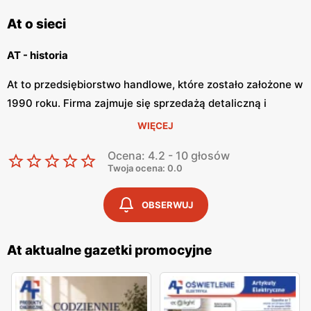
At o sieci
AT - historia
At to przedsiębiorstwo handlowe, które zostało założone w
1990 roku. Firma zajmuje się sprzedażą detaliczną i
hurtową artykułów elektrycznych i oświetleniowych oraz
WIĘCEJ
chemicznych, farmaceutycznych i spożywczych. Firma
Ocena: 4.2 - 10 głosów
posiada 73 sklepów elektryczno-oświetleniowych, 39
Twoja ocena: 0.0
hurtowni elektryczne oraz ekskluzywne salony
oświetleniowe.
OBSERWUJ
AT - oferta
At aktualne gazetki promocyjne
W swoich sklepach firma AT oferuje nowoczesne produkty
oświetleniowe, różnorodne produkty farmaceutyczne i
spożywcze. AT posiada również sklep internetowy, w