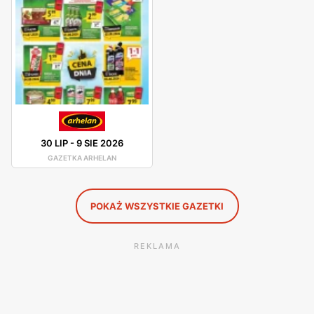
około 20 000 różnych artykułów spożywczych,
przemysłowych oraz chemii gospodarczej.
Arhelan - promocje
Arhelan posiada własne gazetki promocyjne oraz plakaty.
Sieć przedstawia nowe promocje co tydzień. W sklepach
sieci można znaleźć rabaty na artykuły różnego rodzaju.
30 LIP
-
9 SIE 2026
Arhelan przedstawia promocji do różnych okazji, takich jak
GAZETKA ARHELAN
święta lub artykuły sezonowe.
POKAŻ WSZYSTKIE GAZETKI
REKLAMA