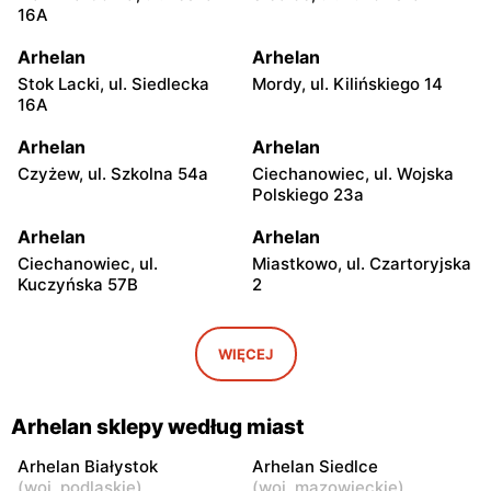
16A
Arhelan
Arhelan
Stok Lacki, ul. Siedlecka
Mordy, ul. Kilińskiego 14
16A
Arhelan
Arhelan
Czyżew, ul. Szkolna 54a
Ciechanowiec, ul. Wojska
Polskiego 23a
Arhelan
Arhelan
Ciechanowiec, ul.
Miastkowo, ul. Czartoryjska
Kuczyńska 57B
2
Arhelan
Arhelan
Platerów, ul. 3 Maja 15
Szepietowo, ul. Kolejowa 6c
WIĘCEJ
Arhelan
Arhelan
Łomża, ul. Kazańska 12 A
Łomża, ul. Księcia Janusza I
Arhelan sklepy według miast
5
Arhelan Białystok
Arhelan Siedlce
Arhelan
Arhelan
(
woj. podlaskie
)
(
woj. mazowieckie
)