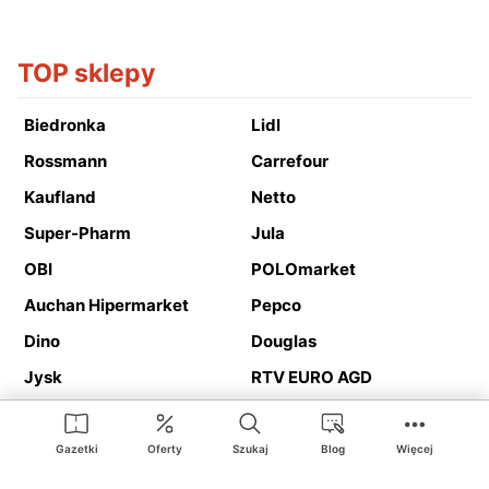
TOP sklepy
Biedronka
Lidl
Rossmann
Carrefour
Kaufland
Netto
Super-Pharm
Jula
OBI
POLOmarket
Auchan Hipermarket
Pepco
Dino
Douglas
Jysk
RTV EURO AGD
Action
Media Expert
Deichmann
Media Markt
Gazetki
Oferty
Szukaj
Blog
Więcej