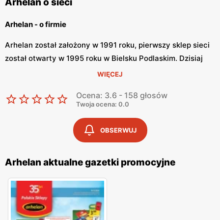
Arhelan o sieci
Arhelan - o firmie
Arhelan został założony w 1991 roku, pierwszy sklep sieci
został otwarty w 1995 roku w Bielsku Podlaskim. Dzisiaj
firma posiada ponad 80 marketów w 48 miejscowościach
WIĘCEJ
Polski. Arhelan jest rozwijającą się firmą, która od 2010
Ocena: 3.6 - 158 głosów
roku rokrocznie znajduje się na liście Diamentów Forbesa.
Twoja ocena: 0.0
Firma założyła również własną fundację, która zajmuje się
wspieraniem lokalnych społeczności.
OBSERWUJ
Arhelan - oferta
Arhelan aktualne gazetki promocyjne
Arhelan posiada własny centrum logistyczny, który
pozwala ustawić atrakcyjne dla klientów ceny. W swojej
ofercie firma przedstawia nie tylko artykuły spożywcze lub
dla domu, lecz również alkohole, ekskluzywne herbaty oraz
kawy z każdego rejonu świata. W ofercie sieci znajdują się