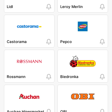
Lidl
Leroy Merlin
Castorama
Pepco
Rossmann
Biedronka
Auchan Hipermarket
OBI