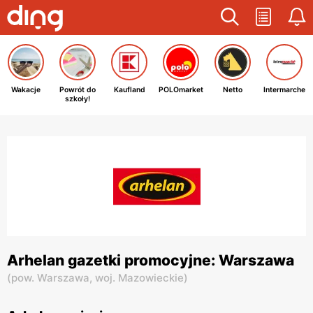
Wakacje
Powrót do
Kaufland
POLOmarket
Netto
Intermarche
szkoły!
Arhelan gazetki promocyjne: Warszawa
(
pow. Warszawa,
woj. Mazowieckie
)