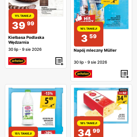
11% TANIEJ!
39
99
16% TANIEJ!
3
59
Kiełbasa Podlaska
Wędzarnia
30 lip
-
9 sie 2026
Napój mleczny Müller
30 lip
-
9 sie 2026
18% TANIEJ!
34
99
15% TANIEJ!