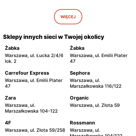
Aldi
Aldi
Stara Iwiczna, ul. Nowa 4B
Kobyłka, ul. Przyjacielska 1
WIĘCEJ
Aldi
Aldi
Józefów, ul. Graniczna 2
Legionowo, ul. Jagiellońska
Sklepy innych sieci w Twojej okolicy
24
Żabka
Żabka
Aldi
Aldi
Warszawa, ul. Łucka 2/4/6
Warszawa, ul. Emilii Plater
Wołomin, ul. Mikołaja Reja
Radzymin, ul. Wołomińska 5
lok. 2
47
14
Carrefour Express
Sephora
Aldi
Aldi
Warszawa, ul. Emilii Plater
Warszawa, ul.
Milanówek, ul. Królewska
Grodzisk Mazowiecki, ul.
47
Marszałkowska 116/122
52
Elizy Orzeszkowej 1
Zara
Organic
Aldi
Aldi
Warszawa, ul.
Warszawa, ul. Złota 59
Żyrardów, ul. Kilińskiego 14
Sochaczew, ul. Olimpijska
Marszałkowska 104-122
10a
4F
Rossmann
Aldi
Aldi
Warszawa, ul. Złota 59/258
Warszawa, ul.
Płońsk, ul. Żołnierzy
Łowicz, ul. Jana Pawła II 1b
Marszałkowska 104/122