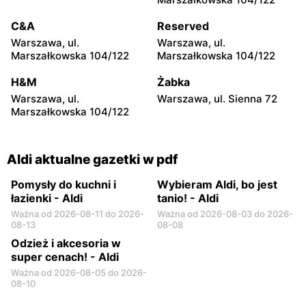
Wyklętych 17
C&A
Reserved
Aldi
Aldi
Warszawa, ul.
Warszawa, ul.
Ciechanów, ul. Senator
Sokołów Podlaski, ul.
Marszałkowska 104/122
Marszałkowska 104/122
Janiny Fetlińskiej 6
Wolności 54
H&M
Żabka
Aldi
Aldi
Warszawa, ul.
Warszawa, ul. Sienna 72
Radom, ul. Stanisława
Płock, ul. Wyszogrodzka
Marszałkowska 104/122
Żółkiewskiego 8
137
Aldi aktualne gazetki w pdf
Pomysły do kuchni i
Wybieram Aldi, bo jest
łazienki - Aldi
tanio! - Aldi
Ważna od 2026-08-11 do 2026-
Ważna od 2026-08-03 do 2026-
08-13
08-08
Odzież i akcesoria w
super cenach! - Aldi
Ważna od 2026-08-05 do 2026-
08-10