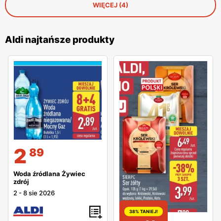
WIĘCEJ (4)
Aldi najtańsze produkty
2
89
Woda źródlana Żywiec
zdrój
2
-
8 sie 2026
38% TANIEJ!