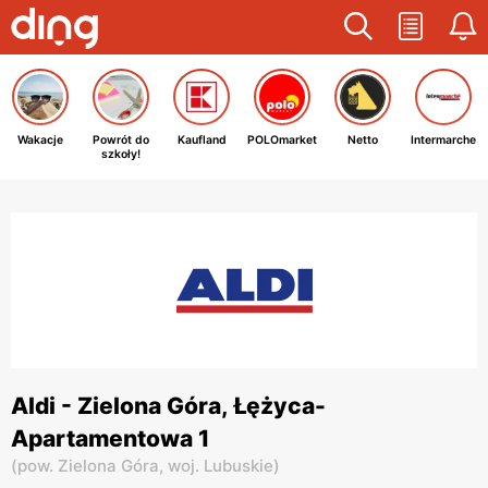
Wakacje
Powrót do
Kaufland
POLOmarket
Netto
Intermarche
szkoły!
Aldi - Zielona Góra, Łężyca-
Apartamentowa 1
(
pow. Zielona Góra,
woj. Lubuskie
)