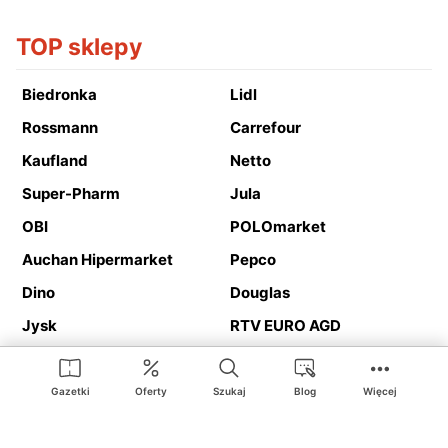
TOP sklepy
Biedronka
Lidl
Rossmann
Carrefour
Kaufland
Netto
Super-Pharm
Jula
OBI
POLOmarket
Auchan Hipermarket
Pepco
Dino
Douglas
Jysk
RTV EURO AGD
Action
Media Expert
Deichmann
Media Markt
Gazetki
Oferty
Szukaj
Blog
Więcej