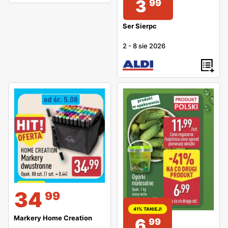
3
99
Ser Sierpc
2
-
8 sie 2026
34
99
41% TANIEJ!
Markery Home Creation
6
99