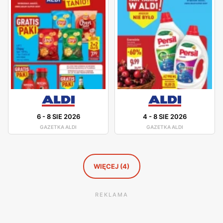
jaśniejsze oraz bardziej kolorowe – w myśl największego
do tej pory konceptu wizualnego „ANIKo”. Za jego główny
cel uważa się stworzenie przyjaznej atmosfery zakupów.
Marka posiada również własną stronę internetową, na
której znajdziemy liczne oferty promocyjne. Aby móc być
z nimi na bieżąco, udostępniono newsletter oraz aplikację
mobilną. Strona umożliwia również stworzenie własnej
listy zakupów, która z pewnością ułatwi późniejszą
wędrówkę po sklepie.
6
-
8 SIE 2026
4
-
8 SIE 2026
GAZETKA ALDI
GAZETKA ALDI
WIĘCEJ (4)
REKLAMA