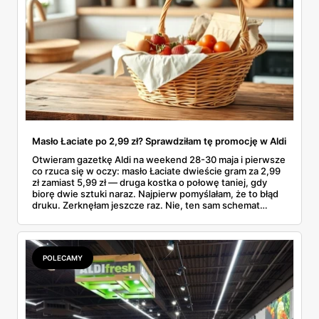
Masło Łaciate po 2,99 zł? Sprawdziłam tę promocję w Aldi
Otwieram gazetkę Aldi na weekend 28-30 maja i pierwsze
co rzuca się w oczy: masło Łaciate dwieście gram za 2,99
zł zamiast 5,99 zł — druga kostka o połowę taniej, gdy
biorę dwie sztuki naraz. Najpierw pomyślałam, że to błąd
druku. Zerknęłam jeszcze raz. Nie, ten sam schemat
„drugi tańszy" działa też na jaja Wesoły Kurnik (sztuka po
80 gr), Toffifee 1+1 gratis i polskie truskawki po 9,99 zł.
Przejrzałam tę gazetkę od deski do deski i wybrałam
pozycje, które naprawdę robią różnicę — oraz takie, które
POLECAMY
spokojnie da się pominąć.