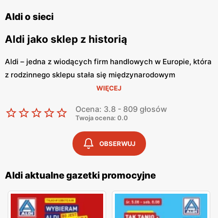
Aldi o sieci
Aldi jako sklep z historią
Aldi – jedna z wiodących firm handlowych w Europie, która
z rodzinnego sklepu stała się międzynarodowym
przedsiębiorstwem. Jej początki sięgają 1914 roku, kiedy
WIĘCEJ
to matka dwóch braci, Karla i Theo Albrechta, otworzyła
Ocena: 3.8 - 809 głosów
mały sklep spożywczy w Essen. Rodzeństwo w 1946 roku
Twoja ocena: 0.0
przejęło rodzinny biznes, a trzy lata później cieszyło się
siecią sklepów. Marka może pochwalić się zatem
OBSERWUJ
wieloletnią tradycją oraz bogatą historią. Dzisiaj tworzy
Grupę ALDI Nord, obecną w dziewięciu krajach
Aldi aktualne gazetki promocyjne
europejskich, zaś w Niemczech zajmującą pierwsze
miejsce wśród sklepów dyskontowych. Aldi wciąż zmienia
się dla swoich klientów, dlatego wszystkie sklepy stają się