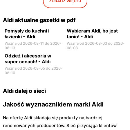
ZOBACZ WIĘCEJ
Aldi
Aldi
Radom, ul. Stanisława
Płock, ul. Wyszogrodzka
Żółkiewskiego 8
137
Aldi aktualne gazetki w pdf
Pomysły do kuchni i
Wybieram Aldi, bo jest
łazienki - Aldi
tanio! - Aldi
Ważna od 2026-08-11 do 2026-
Ważna od 2026-08-03 do 2026-
08-13
08-08
Odzież i akcesoria w
super cenach! - Aldi
Ważna od 2026-08-05 do 2026-
08-10
Aldi dalej o sieci
Jakość wyznacznikiem marki Aldi
Na ofertę Aldi składają się produkty najbardziej
renomowanych producentów. Sieć przyciąga klientów