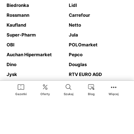
Biedronka
Lidl
Rossmann
Carrefour
Kaufland
Netto
Super-Pharm
Jula
OBI
POLOmarket
Auchan Hipermarket
Pepco
Dino
Douglas
Jysk
RTV EURO AGD
Action
Media Expert
Deichmann
Media Markt
Gazetki
Oferty
Szukaj
Blog
Więcej
Ding.pl to serwis internetowy prezentujący
gazetki promocyjne
oraz
katalogi
sklepów i dużych sieci handlowych. Dzięki
geolokalizacji otrzymasz przede wszystkim oferty sklepów, z
Twojego bliskiego otoczenia. Dodatkowo na stronie znajdziesz
adresy sklepów, więc w trakcie podróży bez problemu trafisz do