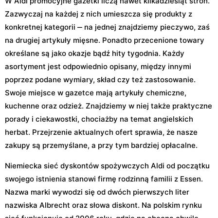
W Aldi promocyjne gazetki liczą nawet kilkadziesiąt stron.
Zazwyczaj na każdej z nich umieszcza się produkty z
konkretnej kategorii ‒ na jednej znajdziemy pieczywo, zaś
na drugiej artykuły mięsne. Ponadto przecenione towary
określane są jako okazje bądź hity tygodnia. Każdy
asortyment jest odpowiednio opisany, między innymi
poprzez podane wymiary, skład czy też zastosowanie.
Swoje miejsce w gazetce mają artykuły chemiczne,
kuchenne oraz odzież. Znajdziemy w niej także praktyczne
porady i ciekawostki, chociażby na temat angielskich
herbat. Przejrzenie aktualnych ofert sprawia, że nasze
zakupy są przemyślane, a przy tym bardziej opłacalne.
Niemiecka sieć dyskontów spożywczych Aldi od początku
swojego istnienia stanowi firmę rodzinną familii z Essen.
Nazwa marki wywodzi się od dwóch pierwszych liter
nazwiska Albrecht oraz słowa diskont. Na polskim rynku