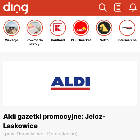
Wakacje
Powrót do
Kaufland
POLOmarket
Netto
Intermarche
szkoły!
Aldi gazetki promocyjne: Jelcz-
Laskowice
(
pow. Oławski,
woj. Dolnośląskie
)