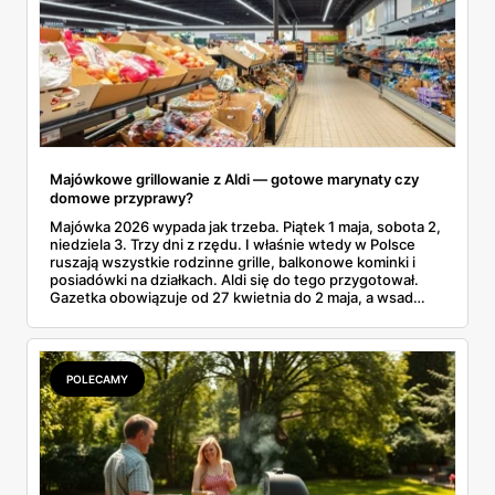
Majówkowe grillowanie z Aldi — gotowe marynaty czy
domowe przyprawy?
Majówka 2026 wypada jak trzeba. Piątek 1 maja, sobota 2,
niedziela 3. Trzy dni z rzędu. I właśnie wtedy w Polsce
ruszają wszystkie rodzinne grille, balkonowe kominki i
posiadówki na działkach. Aldi się do tego przygotował.
Gazetka obowiązuje od 27 kwietnia do 2 maja, a wsad
grillowy startuje od środy 29.04. Karkówka taniej o 52%.
Polędwiczki paprykowe za 11,49 zł. Kiełbaski białe surowe.
Wygląda jak gotowy plan na grilla, bez męczenia się z
miską oleju, papryki i czosnku w czwartkowy wieczór.
POLECAMY
Tylko jest haczyk. Czy gotowa marynata z lodówki
rzeczywiście da radę domowej, ze świeżego czosnku i
rozmarynu? Różnica w smaku potrafi zdziwić.