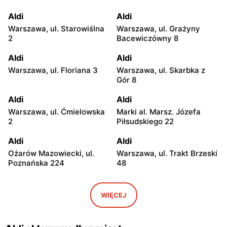
Aldi
Aldi
Warszawa, ul. Starowiślna
Warszawa, ul. Grażyny
2
Bacewiczówny 8
Aldi
Aldi
Warszawa, ul. Floriana 3
Warszawa, ul. Skarbka z
Gór 8
Aldi
Aldi
Warszawa, ul. Ćmielowska
Marki al. Marsz. Józefa
2
Piłsudskiego 22
Aldi
Aldi
Ożarów Mazowiecki, ul.
Warszawa, ul. Trakt Brzeski
Poznańska 224
48
Aldi
Aldi
Stara Iwiczna, ul. Nowa 4B
Kobyłka, ul. Przyjacielska 1
WIĘCEJ
Aldi
Aldi
Józefów, ul. Graniczna 2
Legionowo, ul. Jagiellońska