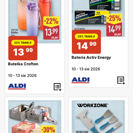
25% TANIEJ!
14
99
22% TANIEJ!
13
99
Bateria Activ Energy
Butelka Crofton
10
-
13 sie 2026
10
-
13 sie 2026