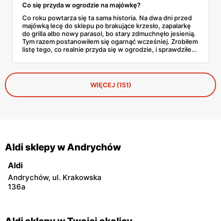
Co się przyda w ogrodzie na majówkę?
Co roku powtarza się ta sama historia. Na dwa dni przed
majówką lecę do sklepu po brakujące krzesło, zapalarkę
do grilla albo nowy parasol, bo stary zdmuchnęło jesienią.
Tym razem postanowiłem się ogarnąć wcześniej. Zrobiłem
listę tego, co realnie przyda się w ogrodzie, i sprawdziłem
w aktualnej gazetce Aldi ile to wszystko kosztuje.
WIĘCEJ (151)
Aldi sklepy w Andrychów
Aldi
Andrychów, ul. Krakowska
136a