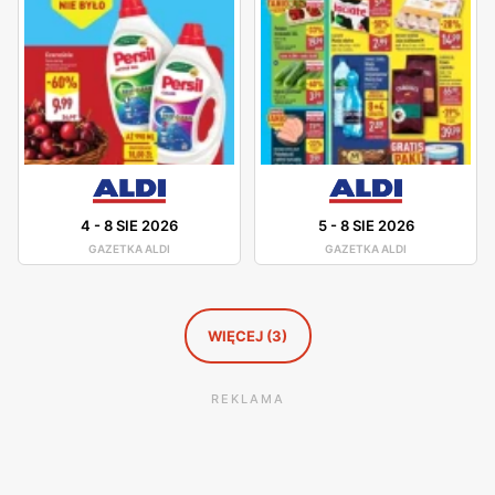
cel uważa się stworzenie przyjaznej atmosfery zakupów.
Marka posiada również własną stronę internetową, na
której znajdziemy liczne oferty promocyjne. Aby móc być
z nimi na bieżąco, udostępniono newsletter oraz aplikację
mobilną. Strona umożliwia również stworzenie własnej
listy zakupów, która z pewnością ułatwi późniejszą
wędrówkę po sklepie.
4
-
8 SIE 2026
5
-
8 SIE 2026
GAZETKA ALDI
GAZETKA ALDI
WIĘCEJ (3)
REKLAMA