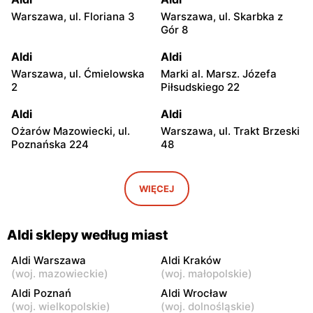
Warszawa, ul. Floriana 3
Warszawa, ul. Skarbka z
Gór 8
Aldi
Aldi
Warszawa, ul. Ćmielowska
Marki al. Marsz. Józefa
2
Piłsudskiego 22
Aldi
Aldi
Ożarów Mazowiecki, ul.
Warszawa, ul. Trakt Brzeski
Poznańska 224
48
Aldi
Aldi
Stara Iwiczna, ul. Nowa 4B
Kobyłka, ul. Przyjacielska 1
WIĘCEJ
Aldi
Aldi
Józefów, ul. Graniczna 2
Legionowo, ul. Jagiellońska
Aldi sklepy według miast
24
Aldi Warszawa
Aldi Kraków
Aldi
Aldi
(
woj. mazowieckie
)
(
woj. małopolskie
)
Wołomin, ul. Mikołaja Reja
Radzymin, ul. Wołomińska 5
Aldi Poznań
Aldi Wrocław
14
(
woj. wielkopolskie
)
(
woj. dolnośląskie
)