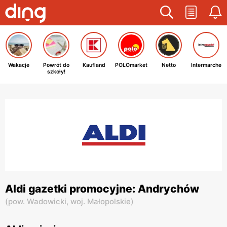
Wakacje
Powrót do
Kaufland
POLOmarket
Netto
Intermarche
szkoły!
Aldi gazetki promocyjne: Andrychów
(
pow. Wadowicki,
woj. Małopolskie
)