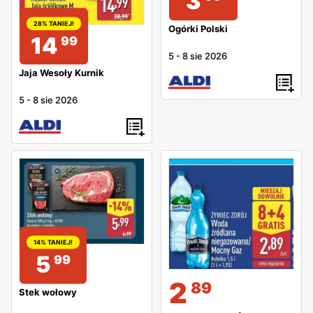
3
28% TANIEJ!
Ogórki Polski
14
99
5
-
8 sie 2026
Jaja Wesoły Kurnik
5
-
8 sie 2026
14% TANIEJ!
5
99
2
89
Stek wołowy