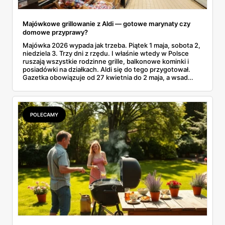
Majówkowe grillowanie z Aldi — gotowe marynaty czy
domowe przyprawy?
Majówka 2026 wypada jak trzeba. Piątek 1 maja, sobota 2,
niedziela 3. Trzy dni z rzędu. I właśnie wtedy w Polsce
ruszają wszystkie rodzinne grille, balkonowe kominki i
posiadówki na działkach. Aldi się do tego przygotował.
Gazetka obowiązuje od 27 kwietnia do 2 maja, a wsad
grillowy startuje od środy 29.04. Karkówka taniej o 52%.
Polędwiczki paprykowe za 11,49 zł. Kiełbaski białe surowe.
Wygląda jak gotowy plan na grilla, bez męczenia się z
miską oleju, papryki i czosnku w czwartkowy wieczór.
POLECAMY
Tylko jest haczyk. Czy gotowa marynata z lodówki
rzeczywiście da radę domowej, ze świeżego czosnku i
rozmarynu? Różnica w smaku potrafi zdziwić.