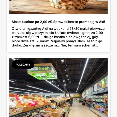
Masło Łaciate po 2,99 zł? Sprawdziłam tę promocję w Aldi
Otwieram gazetkę Aldi na weekend 28-30 maja i pierwsze
co rzuca się w oczy: masło Łaciate dwieście gram za 2,99
zł zamiast 5,99 zł — druga kostka o połowę taniej, gdy
biorę dwie sztuki naraz. Najpierw pomyślałam, że to błąd
druku. Zerknęłam jeszcze raz. Nie, ten sam schemat
„drugi tańszy" działa też na jaja Wesoły Kurnik (sztuka po
80 gr), Toffifee 1+1 gratis i polskie truskawki po 9,99 zł.
Przejrzałam tę gazetkę od deski do deski i wybrałam
pozycje, które naprawdę robią różnicę — oraz takie, które
POLECAMY
spokojnie da się pominąć.