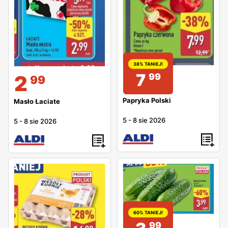
38% TANIEJ!
7
2
99
99
Papryka Polski
Masło Łaciate
5
-
8 sie 2026
5
-
8 sie 2026
60% TANIEJ!
99