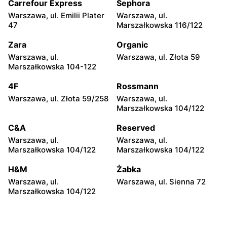
Czerwca 1976 Roku 6
Carrefour Express
Sephora
Warszawa, ul. Emilii Plater
Warszawa, ul.
Adidas
Adidas
47
Marszałkowska 116/122
Warszawa al. Krakowska 61
Warszawa, ul. Pięciolinii 6
M 54
Zara
Organic
Warszawa, ul.
Warszawa, ul. Złota 59
Adidas
Adidas
Marszałkowska 104-122
Warszawa, ul. Dzieci
Warszawa, ul. Ryżowa 59a
Warszawy 31/74
4F
Rossmann
Warszawa, ul. Złota 59/258
Warszawa, ul.
Adidas
Adidas
Marszałkowska 104/122
Warszawa, ul. Baletowa 51
Warszawa, ul. Jagielska
53R
C&A
Reserved
Warszawa, ul.
Warszawa, ul.
Adidas
Adidas
Marszałkowska 104/122
Marszałkowska 104/122
Łomianki, ul. Kolejowa
Warszawa, ul. Młoda 15
93/95
H&M
Żabka
Warszawa, ul.
Warszawa, ul. Sienna 72
Adidas
Adidas
Marszałkowska 104/122
Pruszków al. Wojska
Piaseczno, ul. Młynarska
Polskiego 52
23/12