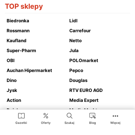
TOP sklepy
Biedronka
Lidl
Rossmann
Carrefour
Kaufland
Netto
Super-Pharm
Jula
OBI
POLOmarket
Auchan Hipermarket
Pepco
Dino
Douglas
Jysk
RTV EURO AGD
Action
Media Expert
Deichmann
Media Markt
Gazetki
Oferty
Szukaj
Blog
Więcej
Ding.pl to serwis internetowy prezentujący
gazetki promocyjne
oraz
katalogi
sklepów i dużych sieci handlowych. Dzięki