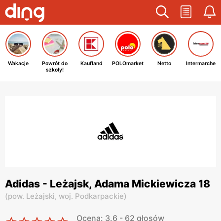
Wakacje
Powrót do
Kaufland
POLOmarket
Netto
Intermarche
szkoły!
Adidas - Leżajsk, Adama Mickiewicza 18
(
pow. Leżajski,
woj. Podkarpackie
)
Ocena: 3.6 - 62 głosów