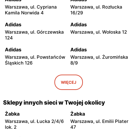
Warszawa, ul. Cypriana
Warszawa, ul. Rozłucka
Kamila Norwida 4
16/29
Adidas
Adidas
Warszawa, ul. Górczewska
Warszawa, ul. Wołoska 12
124
Adidas
Adidas
Warszawa, ul. Powstańców
Warszawa, ul. Żuromińska
Śląskich 126
8/9
Adidas
Adidas
Warszawa, ul.
Warszawa, ul. Ludwika
WIĘCEJ
Ostrobramska 75 B
Kondratowicza 27
Adidas
Adidas
Sklepy innych sieci w Twojej okolicy
Warszawa, ul. Annopol 2
Warszawa, ul. Olszynki
Grochowskiej 11/15
Żabka
Żabka
Warszawa, ul. Łucka 2/4/6
Warszawa, ul. Emilii Plater
Adidas
Adidas
lok. 2
47
Warszawa, ul. Rożnowska 6
Warszawa, ul. plac