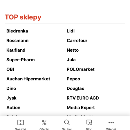
TOP sklepy
Biedronka
Lidl
Rossmann
Carrefour
Kaufland
Netto
Super-Pharm
Jula
OBI
POLOmarket
Auchan Hipermarket
Pepco
Dino
Douglas
Jysk
RTV EURO AGD
Action
Media Expert
Deichmann
Media Markt
Gazetki
Oferty
Szukaj
Blog
Więcej