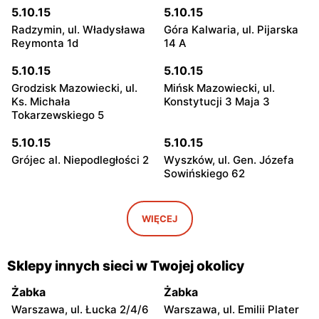
5.10.15
5.10.15
Radzymin, ul. Władysława
Góra Kalwaria, ul. Pijarska
Reymonta 1d
14 A
5.10.15
5.10.15
Grodzisk Mazowiecki, ul.
Mińsk Mazowiecki, ul.
Ks. Michała
Konstytucji 3 Maja 3
Tokarzewskiego 5
5.10.15
5.10.15
Grójec al. Niepodległości 2
Wyszków, ul. Gen. Józefa
Sowińskiego 62
5.10.15
5.10.15
Warka, ul. Senatorska 3
Pułtusk, ul. 3 Maja 12
WIĘCEJ
5.10.15
5.10.15
Garwolin, ul. Kościuszki 22c
Płońsk, ul. Grunwaldzka 31
Sklepy innych sieci w Twojej okolicy
5.10.15
5.10.15
Żabka
Żabka
Skierniewice, ul.
Rawa Mazowiecka al.
Warszawa, ul. Łucka 2/4/6
Warszawa, ul. Emilii Plater