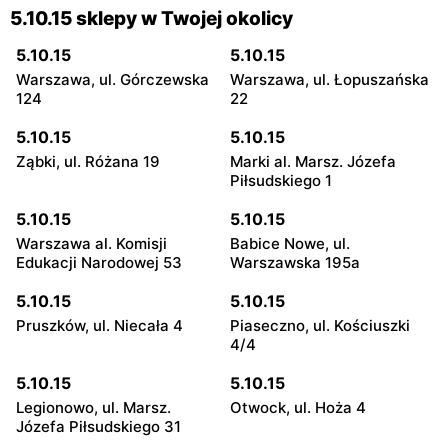
5.10.15 sklepy w Twojej okolicy
5.10.15
5.10.15
Warszawa, ul. Górczewska
Warszawa, ul. Łopuszańska
124
22
5.10.15
5.10.15
Ząbki, ul. Różana 19
Marki al. Marsz. Józefa
Piłsudskiego 1
5.10.15
5.10.15
Warszawa al. Komisji
Babice Nowe, ul.
Edukacji Narodowej 53
Warszawska 195a
5.10.15
5.10.15
Pruszków, ul. Niecała 4
Piaseczno, ul. Kościuszki
4/4
5.10.15
5.10.15
Legionowo, ul. Marsz.
Otwock, ul. Hoża 4
Józefa Piłsudskiego 31