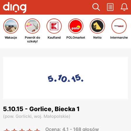
Wakacje
Powrót do
Kaufland
POLOmarket
Netto
Intermarche
szkoły!
5.10.15 - Gorlice, Biecka 1
(
pow. Gorlicki,
woj. Małopolskie
)
Ocena: 4.1 - 168 głosów