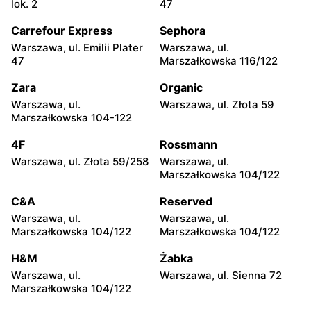
Jagiellońska 8a/16
Konstytucji 3 Maja 2
lok. 2
47
5.10.15
5.10.15
Carrefour Express
Sephora
Łowicz, ul. Stanisława
Ciechanów, ul. Niechodzka
Warszawa, ul. Emilii Plater
Warszawa, ul.
Stanisławskiego 10
5
47
Marszałkowska 116/122
5.10.15
5.10.15
Zara
Organic
Kozienice, ul. Radomska
Siedlce, ul. Józefa
Warszawa, ul.
Warszawa, ul. Złota 59
14a
Piłsudskiego 74
Marszałkowska 104-122
5.10.15
5.10.15
4F
Rossmann
Sokołów Podlaski, ul.
Przasnysz, ul. Orlika 18
Warszawa, ul. Złota 59/258
Warszawa, ul.
Szewski Rynek 14
Marszałkowska 104/122
5.10.15
5.10.15
C&A
Reserved
Radom, ul. Andrzeja Struga
Ryki, ul. Rynek Stary 1/5
Warszawa, ul.
Warszawa, ul.
60
Marszałkowska 104/122
Marszałkowska 104/122
5.10.15
5.10.15
H&M
Żabka
Głowno, ul. Władysława
Dęblin, ul. Rynek 30
Warszawa, ul.
Warszawa, ul. Sienna 72
Sikorskiego 59
Marszałkowska 104/122