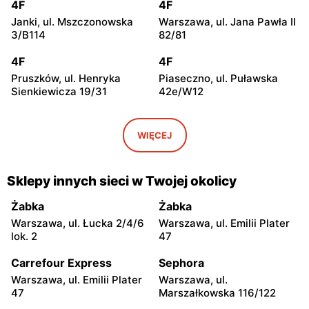
4F
4F
Janki, ul. Mszczonowska
Warszawa, ul. Jana Pawła II
3/B114
82/81
4F
4F
Pruszków, ul. Henryka
Piaseczno, ul. Puławska
Sienkiewicza 19/31
42e/W12
4F
4F
Legionowo, ul. Jerzego
Wołomin, ul. Geodetów
WIĘCEJ
Siwińskiego 2
2/M05
4F
4F
Sklepy innych sieci w Twojej okolicy
Otwock, ul. Kupiecka 2
Grodzisk Mazowiecki, ul.
Henryka Sienkiewicza
Żabka
Żabka
46/50
Warszawa, ul. Łucka 2/4/6
Warszawa, ul. Emilii Plater
lok. 2
47
4F
4F
Nowy Dwór Mazowiecki, ul.
Stojadła, ul. Warszawska 57
Carrefour Express
Sephora
Zakroczymska 8
Warszawa, ul. Emilii Plater
Warszawa, ul.
47
Marszałkowska 116/122
4F
4F