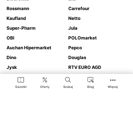
Rossmann
Carrefour
Kaufland
Netto
Super-Pharm
Jula
OBI
POLOmarket
Auchan Hipermarket
Pepco
Dino
Douglas
Jysk
RTV EURO AGD
Action
Media Expert
Deichmann
Media Markt
Gazetki
Oferty
Szukaj
Blog
Więcej
Ding.pl to serwis internetowy prezentujący
gazetki promocyjne
oraz
katalogi
sklepów i dużych sieci handlowych. Dzięki
geolokalizacji otrzymasz przede wszystkim oferty sklepów, z
Twojego bliskiego otoczenia. Dodatkowo na stronie znajdziesz
adresy sklepów, więc w trakcie podróży bez problemu trafisz do
ulubionego sklepu.