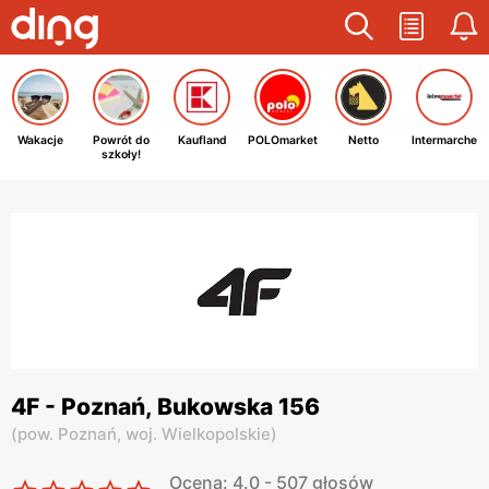
Wakacje
Powrót do
Kaufland
POLOmarket
Netto
Intermarche
szkoły!
4F - Poznań, Bukowska 156
(
pow. Poznań,
woj. Wielkopolskie
)
Ocena: 4.0 - 507 głosów