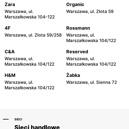
Mińsk Mazowiecki, ul.
Grójec, ul. Armii Krajowej
Zara
Organic
Ignacego Daszyńskiego 4
50
Warszawa, ul.
Warszawa, ul. Złota 59
Marszałkowska 104-122
4F
4F
Grójec al. Niepodległości 2
Żyrardów, ul. Lniarska 4
4F
Rossmann
Warszawa, ul. Złota 59/258
Warszawa, ul.
4F
4F
Marszałkowska 104/122
Wyszków, ul. Gen. Józefa
Wyszków, ul. Gen. Józefa
Sowińskiego 66
Sowińskiego 62
C&A
Reserved
Warszawa, ul.
Warszawa, ul.
4F
4F
Marszałkowska 104/122
Marszałkowska 104/122
Warka, ul. Senatorska 5B
Garwolin, ul. Trakt Lwowski
41
H&M
Żabka
Warszawa, ul.
Warszawa, ul. Sienna 72
4F
4F
Marszałkowska 104/122
Garwolin, ul. Kościuszki 13
Rawa Mazowiecka al.
Konstytucji 3 Maja 5
SIECI
Sieci handlowe