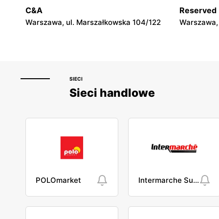
4F
4F
C&A
Reserved
Garwolin, ul. Trakt Lwowski 41
Garwolin, u
Warszawa, ul. Marszałkowska 104/122
Warszawa, 
SIECI
Sieci handlowe
POLOmarket
Intermarche Super