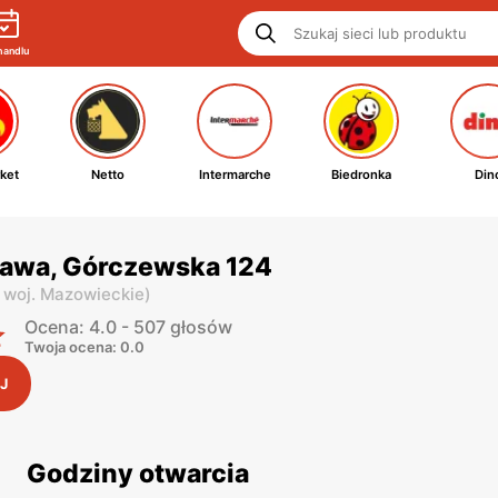
handlu
ket
Netto
Intermarche
Biedronka
Din
zawa, Górczewska 124
,
woj. Mazowieckie
)
Ocena: 4.0 - 507 głosów
Twoja ocena: 0.0
J
Godziny otwarcia