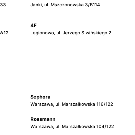
/33
Janki, ul. Mszczonowska 3/B114
4F
/W12
Legionowo, ul. Jerzego Siwińskiego 2
4F
ryka
Nowy Dwór Mazowiecki, ul.
Zakroczymska 8
4F
Grójec al. Niepodległości 2
Sephora
Warszawa, ul. Marszałkowska 116/122
4F
wińskiego
Warka, ul. Senatorska 5B
Rossmann
Warszawa, ul. Marszałkowska 104/122