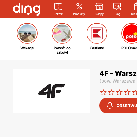
Gazetki
Produkty
Sklepy
Blog
Dni 
Wakacje
Powrót do
Kaufland
POLOmar
szkoły!
4F - Wars
(
pow. Warszawa
OBSERWU