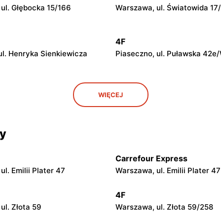
ul. Głębocka 15/166
Warszawa, ul. Światowida 17
4F
ul. Henryka Sienkiewicza
Piaseczno, ul. Puławska 42e
4F
WIĘCEJ
. Kupiecka 2
Grodzisk Mazowiecki, ul. Hen
Sienkiewicza 46/50
cy
4F
wiecki, ul. Ignacego
Grójec, ul. Armii Krajowej 50
ego 4
Carrefour Express
l. Emilii Plater 47
Warszawa, ul. Emilii Plater 47
4F
l. Gen. Józefa Sowińskiego
Wyszków, ul. Gen. Józefa So
4F
62
ul. Złota 59
Warszawa, ul. Złota 59/258