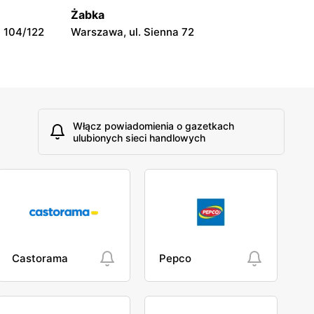
4F
Żabka
ucji 3 Maja
Łowicz, ul. Władysława Broniewskiego
 104/122
Warszawa, ul. Sienna 72
5-9/D1
Włącz powiadomienia o gazetkach
ulubionych sieci handlowych
Castorama
Pepco