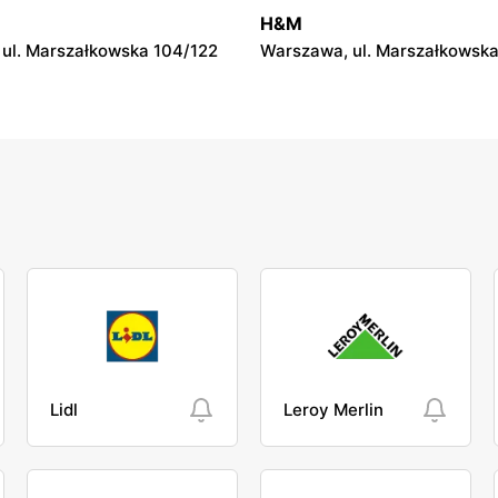
4F
H&M
l. Kościuszki 13
Rawa Mazowiecka al. Konstyt
ul. Marszałkowska 104/122
Warszawa, ul. Marszałkowska
5
Lidl
Leroy Merlin