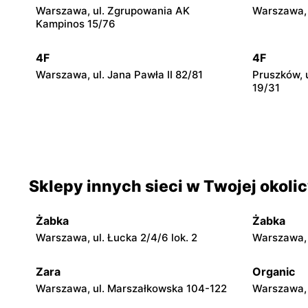
Warszawa, ul. Zgrupowania AK
Warszawa, 
Kampinos 15/76
4F
4F
Warszawa, ul. Jana Pawła II 82/81
Pruszków, 
19/31
4F
4F
Wołomin, ul. Geodetów 2/M05
Otwock, ul
Sklepy innych sieci w Twojej okoli
4F
4F
Stojadła, ul. Warszawska 57
Mińsk Mazo
Daszyński
Żabka
Żabka
Warszawa, ul. Łucka 2/4/6 lok. 2
Warszawa, u
4F
4F
Żyrardów, ul. Lniarska 4
Wyszków, u
Zara
Organic
66
Warszawa, ul. Marszałkowska 104-122
Warszawa, 