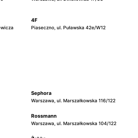
4F
ewicza
Piaseczno, ul. Puławska 42e/W12
4F
Grodzisk Mazowiecki, ul. Henryka
Sienkiewicza 46/50
4F
go
Grójec, ul. Armii Krajowej 50
Sephora
Warszawa, ul. Marszałkowska 116/122
4F
wińskiego
Wyszków, ul. Gen. Józefa Sowińskiego
Rossmann
62
Warszawa, ul. Marszałkowska 104/122
4F