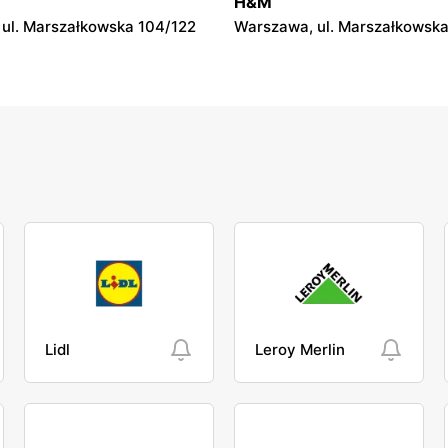
H&M
l. Trakt Lwowski 41
Garwolin, ul. Kościuszki 13
ul. Marszałkowska 104/122
Warszawa, ul. Marszałkowska
Lidl
Leroy Merlin