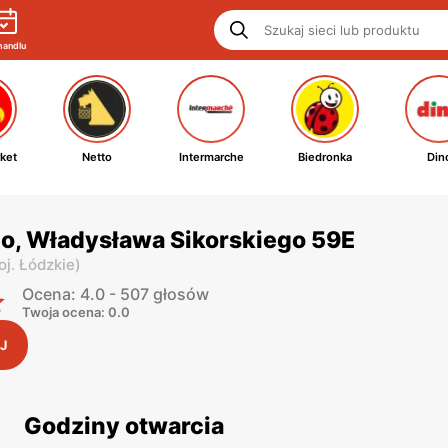
handlu
ket
Netto
Intermarche
Biedronka
Din
o, Władysława Sikorskiego 59E
oj. Łódzkie
)
Ocena: 4.0 - 507 głosów
Twoja ocena: 0.0
J
Godziny otwarcia