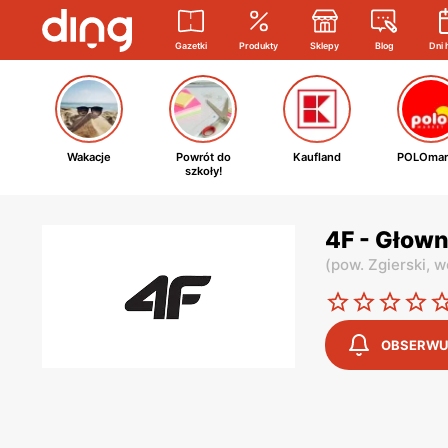
Gazetki
Produkty
Sklepy
Blog
Dni 
Wakacje
Powrót do
Kaufland
POLOmar
szkoły!
4F - Głown
(
pow. Zgierski,
w
OBSERWU