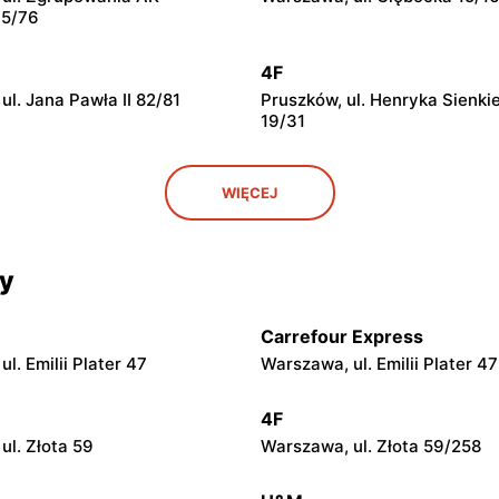
15/76
4F
l. Jana Pawła II 82/81
Pruszków, ul. Henryka Sienki
19/31
4F
WIĘCEJ
l. Geodetów 2/M05
Otwock, ul. Kupiecka 2
cy
4F
ul. Warszawska 57
Mińsk Mazowiecki, ul. Ignace
Daszyńskiego 4
Carrefour Express
l. Emilii Plater 47
Warszawa, ul. Emilii Plater 47
4F
l. Lniarska 4
Wyszków, ul. Gen. Józefa So
4F
66
ul. Złota 59
Warszawa, ul. Złota 59/258
4F