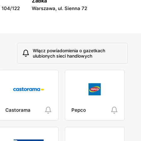
Żabka
Rawa Mazowiecka al. Konstytucji 3 Maja
 104/122
Warszawa, ul. Sienna 72
5
Włącz powiadomienia o gazetkach
ulubionych sieci handlowych
Castorama
Pepco