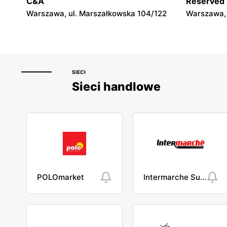
C&A
Reserved
Warka, ul. Senatorska 5B
Garwolin, u
Warszawa, ul. Marszałkowska 104/122
Warszawa, 
SIECI
Sieci handlowe
POLOmarket
Intermarche Super