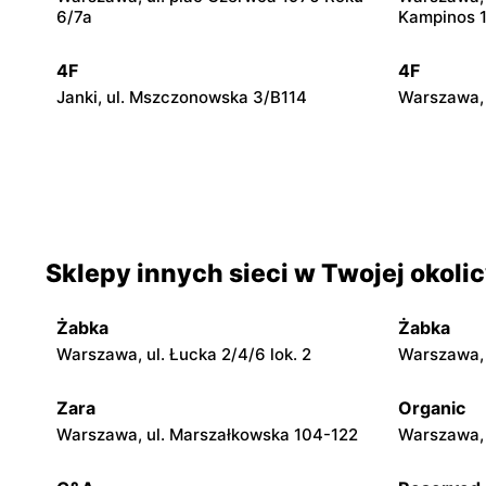
6/7a
Kampinos 
4F
4F
Janki, ul. Mszczonowska 3/B114
Warszawa, u
4F
4F
Legionowo, ul. Jerzego Siwińskiego 2
Wołomin, u
Sklepy innych sieci w Twojej okoli
4F
4F
Nowy Dwór Mazowiecki, ul.
Stojadła, 
Zakroczymska 8
Żabka
Żabka
Warszawa, ul. Łucka 2/4/6 lok. 2
Warszawa, u
4F
4F
Grójec al. Niepodległości 2
Żyrardów, u
Zara
Organic
Warszawa, ul. Marszałkowska 104-122
Warszawa, 
4F
4F