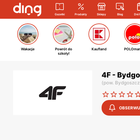
Gazetki
Produkty
Sklepy
Blog
Dni 
Wakacje
Powrót do
Kaufland
POLOmar
szkoły!
4F - Bydgo
(
pow. Bydgoszcz
OBSERWU