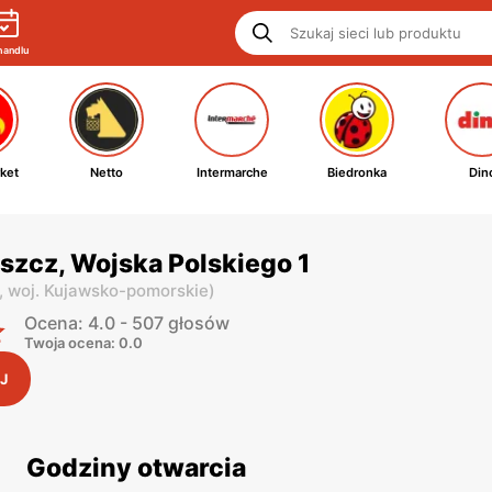
handlu
ket
Netto
Intermarche
Biedronka
Din
szcz, Wojska Polskiego 1
,
woj. Kujawsko-pomorskie
)
Ocena: 4.0 - 507 głosów
Twoja ocena: 0.0
J
Godziny otwarcia