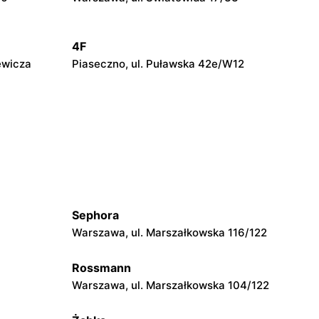
4F
ewicza
Piaseczno, ul. Puławska 42e/W12
4F
Grodzisk Mazowiecki, ul. Henryka
Sienkiewicza 46/50
4F
go
Grójec, ul. Armii Krajowej 50
Sephora
Warszawa, ul. Marszałkowska 116/122
4F
wińskiego
Wyszków, ul. Gen. Józefa Sowińskiego
Rossmann
62
Warszawa, ul. Marszałkowska 104/122
4F