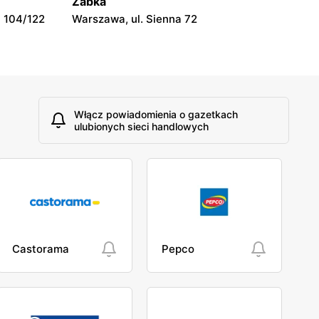
Żabka
Rawa Mazowiecka al. Konstytucji 3 Maja
 104/122
Warszawa, ul. Sienna 72
5
Włącz powiadomienia o gazetkach
ulubionych sieci handlowych
Castorama
Pepco