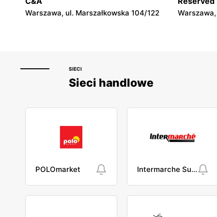
C&A
Reserved
Warka, ul. Senatorska 5B
Garwolin, u
Warszawa, ul. Marszałkowska 104/122
Warszawa, 
SIECI
Sieci handlowe
POLOmarket
Intermarche Super