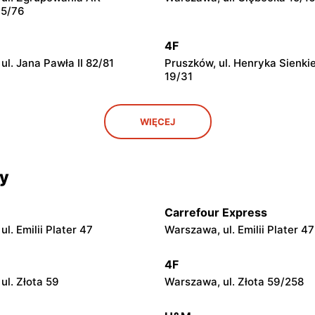
15/76
4F
l. Jana Pawła II 82/81
Pruszków, ul. Henryka Sienki
19/31
4F
WIĘCEJ
l. Geodetów 2/M05
Otwock, ul. Kupiecka 2
cy
4F
ul. Warszawska 57
Mińsk Mazowiecki, ul. Ignace
Daszyńskiego 4
Carrefour Express
l. Emilii Plater 47
Warszawa, ul. Emilii Plater 47
4F
l. Lniarska 4
Wyszków, ul. Gen. Józefa So
4F
66
ul. Złota 59
Warszawa, ul. Złota 59/258
4F