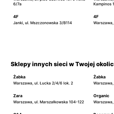
6/7a
Kampinos 
4F
4F
Janki, ul. Mszczonowska 3/B114
Warszawa, u
4F
4F
Legionowo, ul. Jerzego Siwińskiego 2
Wołomin, u
Sklepy innych sieci w Twojej okoli
4F
4F
Nowy Dwór Mazowiecki, ul.
Stojadła, 
Zakroczymska 8
Żabka
Żabka
Warszawa, ul. Łucka 2/4/6 lok. 2
Warszawa, u
4F
4F
Grójec al. Niepodległości 2
Żyrardów, u
Zara
Organic
Warszawa, ul. Marszałkowska 104-122
Warszawa, 
4F
4F