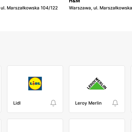
H&M
l. Trakt Lwowski 41
Garwolin, ul. Kościuszki 13
ul. Marszałkowska 104/122
Warszawa, ul. Marszałkowska
Lidl
Leroy Merlin