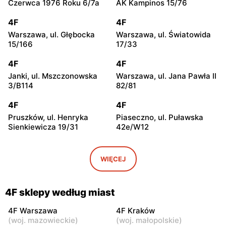
Czerwca 1976 Roku 6/7a
AK Kampinos 15/76
4F
4F
Warszawa, ul. Głębocka
Warszawa, ul. Światowida
15/166
17/33
4F
4F
Janki, ul. Mszczonowska
Warszawa, ul. Jana Pawła II
3/B114
82/81
4F
4F
Pruszków, ul. Henryka
Piaseczno, ul. Puławska
Sienkiewicza 19/31
42e/W12
4F
4F
Legionowo, ul. Jerzego
Wołomin, ul. Geodetów
WIĘCEJ
Siwińskiego 2
2/M05
4F
4F
4F sklepy według miast
Otwock, ul. Kupiecka 2
Grodzisk Mazowiecki, ul.
Henryka Sienkiewicza
4F Warszawa
4F Kraków
46/50
(
woj. mazowieckie
)
(
woj. małopolskie
)