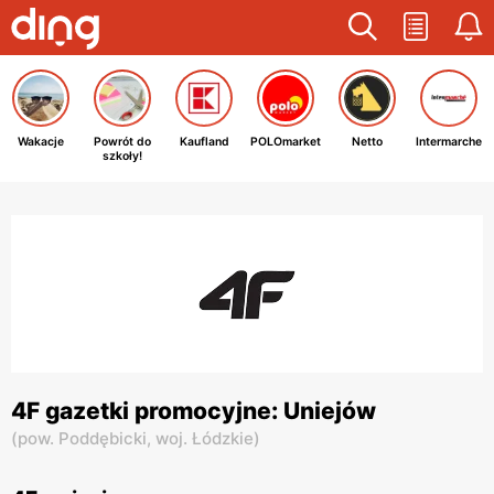
Wakacje
Powrót do
Kaufland
POLOmarket
Netto
Intermarche
szkoły!
4F gazetki promocyjne: Uniejów
(
pow. Poddębicki,
woj. Łódzkie
)