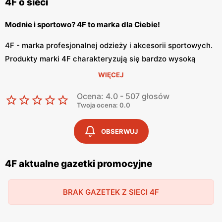
4F o sieci
Modnie i sportowo? 4F to marka dla Ciebie!
4F - marka profesjonalnej odzieży i akcesorii sportowych.
Produkty marki 4F charakteryzują się bardzo wysoką
jakością. Ubrania i akcesoria są stworzone z użyciem
WIĘCEJ
najnowszej technologii. Profesjonalne produkty posiadają
Ocena: 4.0 - 507 głosów
nowoczesny design, a same ubrania są wykonane z
Twoja ocena: 0.0
modnych materiałów. Odzież 4F nadaje się zarówno do
treningów jak i codziennego użytkowania. Marka od 2008
OBSERWUJ
roku współpracuje z Polskim Komitetem Olimpijskim,
ubierając naszą reprezentację. W Polsce znajdziemy już
4F aktualne gazetki promocyjne
ponad 200 sklepów 4F. Sklep posiada również swoją
stronę internetową, dzięki czemu możemy zakupić
BRAK GAZETEK Z SIECI 4F
profesjonalny sprzęt i odzież w zaciszu domowym.
4F to sklep dla każdego!