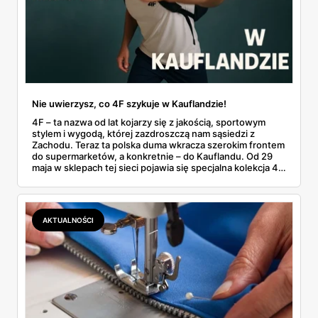
Nie uwierzysz, co 4F szykuje w Kauflandzie!
4F – ta nazwa od lat kojarzy się z jakością, sportowym
stylem i wygodą, której zazdroszczą nam sąsiedzi z
Zachodu. Teraz ta polska duma wkracza szerokim frontem
do supermarketów, a konkretnie – do Kauflandu. Od 29
maja w sklepach tej sieci pojawia się specjalna kolekcja 4F,
która łączy w sobie wygodę, funkcjonalność i ceny, które
można by uznać za primaaprilisowe… gdyby nie były
prawdziwe. Ta kolekcja to coś więcej niż tylko promocja –
to pełnoprawne wejście marki do nowego kanału
AKTUALNOŚCI
sprzedaży. Skrojona tak, by pasowała zarówno do
kanapowego chilloutu, jak i do porannego biegania po
parku. A wszystko dostępne niemal od ręki, bez
konieczności wyprawy do galerii handlowej. Słowem –
Twój wybór, Twój komfort jak mawia samo 4F.