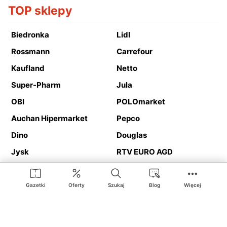
TOP sklepy
Biedronka
Lidl
Rossmann
Carrefour
Kaufland
Netto
Super-Pharm
Jula
OBI
POLOmarket
Auchan Hipermarket
Pepco
Dino
Douglas
Jysk
RTV EURO AGD
Action
Media Expert
Deichmann
Media Markt
Gazetki
Oferty
Szukaj
Blog
Więcej
Ding.pl to serwis internetowy prezentujący
gazetki promocyjne
oraz
katalogi
sklepów i dużych sieci handlowych. Dzięki