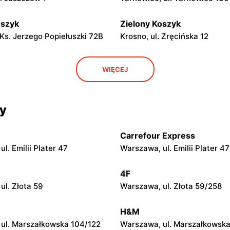
oszyk
Zielony Koszyk
 Ks. Jerzego Popiełuszki 72B
Krosno, ul. Zręcińska 12
oszyk
Zielony Koszyk
WIĘCEJ
. Powstańców Śląskich 2
Krosno, ul. Gen. Józefa Halle
oszyk
Zielony Koszyk
cy
. pl. Grunwaldzki 5a
Rogi, ul. Dworska 1
Carrefour Express
oszyk
l. Emilii Plater 47
Warszawa, ul. Emilii Plater 47
olne, ul. Dworcowa 2
4F
ul. Złota 59
Warszawa, ul. Złota 59/258
H&M
ul. Marszałkowska 104/122
Warszawa, ul. Marszałkowska