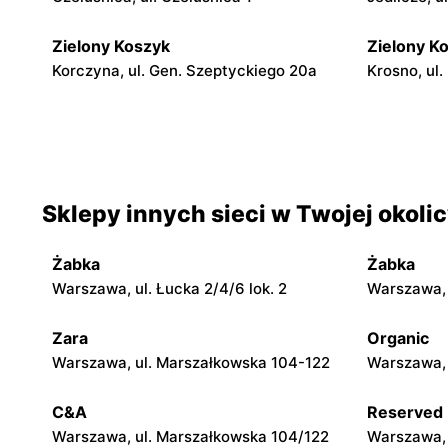
Zielony Koszyk
Zielony K
Korczyna, ul. Gen. Szeptyckiego 20a
Krosno, ul.
Zielony Koszyk
Zielony K
Krościenko Wyżne, ul. Parkowa 2
Krosno, ul
Zielony Koszyk
Zielony K
Sklepy innych sieci w Twojej okoli
Brzozów, ul. Tadeusza Kościuszki 19
Brzozów, ul
Żabka
Żabka
Zielony Koszyk
Zielony K
Warszawa, ul. Łucka 2/4/6 lok. 2
Warszawa, u
Zarszyn, ul. Bieszczadzka 17
Ustrzyki D
Zara
Organic
Warszawa, ul. Marszałkowska 104-122
Warszawa, 
C&A
Reserved
Warszawa, ul. Marszałkowska 104/122
Warszawa, 