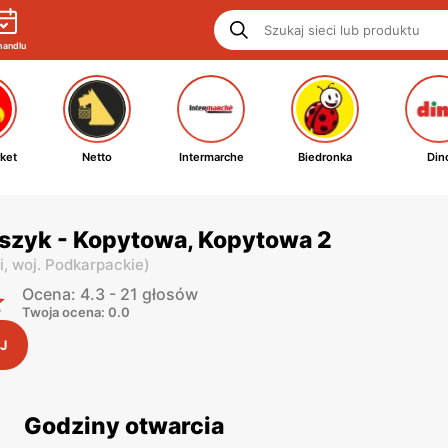
handlu
ket
Netto
Intermarche
Biedronka
Din
szyk - Kopytowa, Kopytowa 2
i,
woj. Podkarpackie
)
Ocena: 4.3 - 21 głosów
Twoja ocena: 0.0
J
Godziny otwarcia