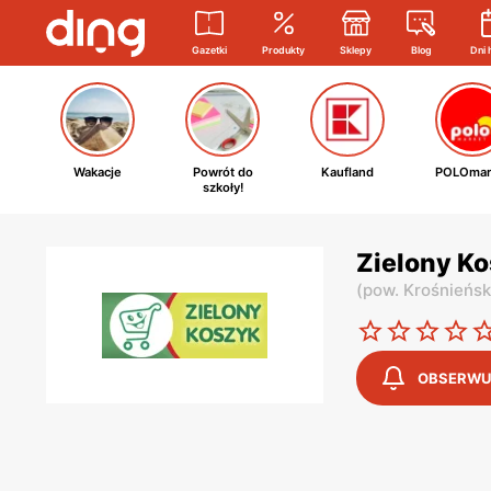
Gazetki
Produkty
Sklepy
Blog
Dni 
Wakacje
Powrót do
Kaufland
POLOmar
szkoły!
Zielony Ko
(
pow. Krośnieńsk
OBSERWU