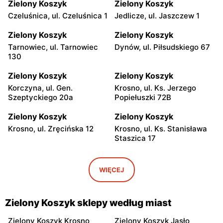
Zielony Koszyk
Zielony Koszyk
Czeluśnica, ul. Czeluśnica 1
Jedlicze, ul. Jaszczew 1
Zielony Koszyk
Zielony Koszyk
Tarnowiec, ul. Tarnowiec
Dynów, ul. Piłsudskiego 67
130
Zielony Koszyk
Zielony Koszyk
Korczyna, ul. Gen.
Krosno, ul. Ks. Jerzego
Szeptyckiego 20a
Popiełuszki 72B
Zielony Koszyk
Zielony Koszyk
Krosno, ul. Zręcińska 12
Krosno, ul. Ks. Stanisława
Staszica 17
Zielony Koszyk
Zielony Koszyk
Krościenko Wyżne, ul.
Krosno, ul. Powstańców
WIĘCEJ
Parkowa 2
Śląskich 2
Zielony Koszyk
Zielony Koszyk
Zielony Koszyk sklepy według miast
Krosno, ul. Gen. Józefa
Cieklin, ul. Cieklin 1
Hallera 6
Zielony Koszyk Krosno
Zielony Koszyk Jasło