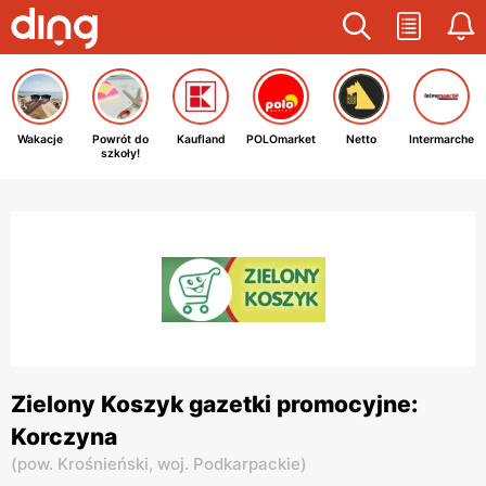
Wakacje
Powrót do
Kaufland
POLOmarket
Netto
Intermarche
szkoły!
Zielony Koszyk gazetki promocyjne:
Korczyna
(
pow. Krośnieński,
woj. Podkarpackie
)