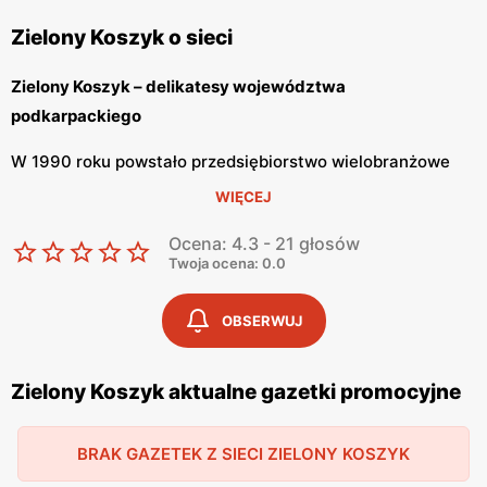
Zielony Koszyk o sieci
Zielony Koszyk – delikatesy województwa
podkarpackiego
W 1990 roku powstało przedsiębiorstwo wielobranżowe
„Wenta” i od samego początku zajmowało się handlem
WIĘCEJ
hurtowym i detalicznym oraz importem produktów
Ocena: 4.3 - 21 głosów
spożywczych. Firma ta dostarczała produkty do małych
Twoja ocena: 0.0
sklepów na terenie województwa podkarpackiego i
województw ościennych. Działalność okazała się wielkim
OBSERWUJ
sukcesem i w 1996 roku postanowiono otworzyć pierwsze
sklepy pod nazwą Zielony Koszyk. Obecnie jest to sieć
Zielony Koszyk aktualne gazetki promocyjne
sklepów ogólnospożywczych, które na stałe wpisały się
krajobraz województwa podkarpackiego.
BRAK GAZETEK Z SIECI ZIELONY KOSZYK
Zielony Koszyk – produkty dla twojego domu