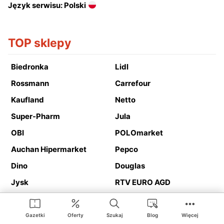
Język serwisu: Polski
TOP sklepy
Biedronka
Lidl
Rossmann
Carrefour
Kaufland
Netto
Super-Pharm
Jula
OBI
POLOmarket
Auchan Hipermarket
Pepco
Dino
Douglas
Jysk
RTV EURO AGD
Action
Media Expert
Deichmann
Media Markt
Gazetki
Oferty
Szukaj
Blog
Więcej