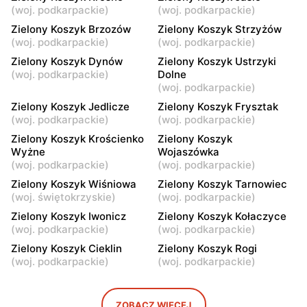
(
woj. podkarpackie
)
(
woj. podkarpackie
)
Zielony Koszyk
Zielony Koszyk
Zielony Koszyk Brzozów
Zielony Koszyk Strzyżów
Brzozów, ul. Tadeusza
Brzozów, ul. pl. Grunwaldzki
(
woj. podkarpackie
)
(
woj. podkarpackie
)
Kościuszki 19
5a
Zielony Koszyk Dynów
Zielony Koszyk Ustrzyki
(
woj. podkarpackie
)
Dolne
Zielony Koszyk
Zielony Koszyk
(
woj. podkarpackie
)
Rogi, ul. Dworska 1
Iwonicz, ul. Floriańska 43
Zielony Koszyk Jedlicze
Zielony Koszyk Frysztak
(
woj. podkarpackie
)
(
woj. podkarpackie
)
Zielony Koszyk
Zielony Koszyk
Zarszyn, ul. Bieszczadzka
Ustrzyki Dolne, ul.
Zielony Koszyk Krościenko
Zielony Koszyk
17
Dworcowa 2
Wyżne
Wojaszówka
(
woj. podkarpackie
)
(
woj. podkarpackie
)
Zielony Koszyk Wiśniowa
Zielony Koszyk Tarnowiec
(
woj. świętokrzyskie
)
(
woj. podkarpackie
)
Zielony Koszyk Iwonicz
Zielony Koszyk Kołaczyce
(
woj. podkarpackie
)
(
woj. podkarpackie
)
Zielony Koszyk Cieklin
Zielony Koszyk Rogi
(
woj. podkarpackie
)
(
woj. podkarpackie
)
ZOBACZ WIĘCEJ