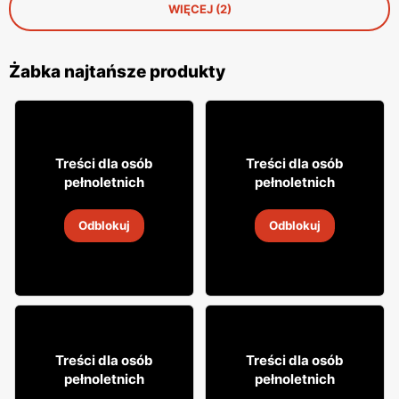
WIĘCEJ (2)
Żabka najtańsze produkty
31
29
Treści dla osób
Treści dla osób
99
99
pełnoletnich
pełnoletnich
Napój alkoholowy Soplica
Wódka Żołądkowa Gorzka
Odblokuj
Odblokuj
4
-
18 sie 2026
4
-
18 sie 2026
12% TANIEJ!
16
49
99
99
Treści dla osób
Treści dla osób
pełnoletnich
pełnoletnich
Cytrynówka Soplica
Whisky Grant's