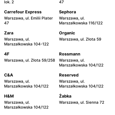
Żabka
Żabka
lok. 2
47
Warszawa, ul. Chmielna 35
Warszawa, ul. Chmielna
104
Carrefour Express
Sephora
Warszawa, ul. Emilii Plater
Warszawa, ul.
Żabka
Żabka
47
Marszałkowska 116/122
Warszawa, ul. Grzybowska
Warszawa, ul. Złota 69
2
Zara
Organic
Warszawa, ul.
Warszawa, ul. Złota 59
Żabka
Żabka
Marszałkowska 104-122
Warszawa, ul. Tytusa
Warszawa, ul. Chmielna 73
Chałubińskiego 8
4F
Rossmann
Warszawa, ul. Złota 59/258
Warszawa, ul.
Żabka
Żabka
Marszałkowska 104/122
Warszawa, ul. Grzybowska
Warszawa, ul. Krucza 41/43
4
C&A
Reserved
Warszawa, ul.
Warszawa, ul.
Żabka
Żabka
Marszałkowska 104/122
Marszałkowska 104/122
Warszawa, ul. Chmielna 11
Warszawa, ul. Krucza 46
H&M
Żabka
Żabka
Żabka
Warszawa, ul.
Warszawa, ul. Sienna 72
Warszawa, ul. Prosta 2/14
Warszawa, ul. Prosta 51
Marszałkowska 104/122