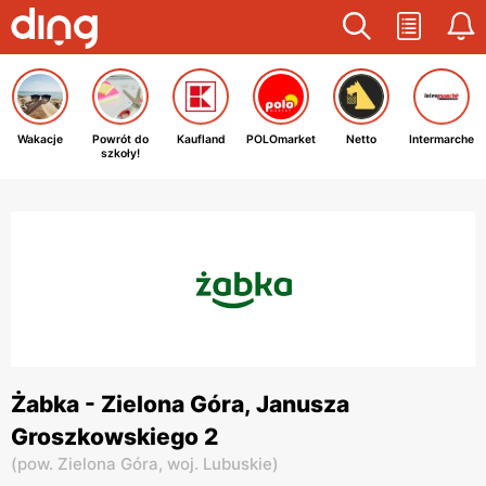
Wakacje
Powrót do
Kaufland
POLOmarket
Netto
Intermarche
szkoły!
Żabka - Zielona Góra, Janusza
Groszkowskiego 2
(
pow. Zielona Góra,
woj. Lubuskie
)