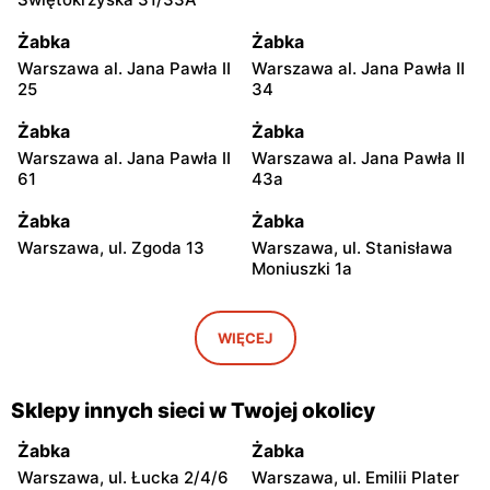
Żabka
Żabka
Warszawa al. Jana Pawła II
Warszawa al. Jana Pawła II
25
34
Żabka
Żabka
Warszawa al. Jana Pawła II
Warszawa al. Jana Pawła II
61
43a
Żabka
Żabka
Warszawa, ul. Zgoda 13
Warszawa, ul. Stanisława
Moniuszki 1a
Żabka
Żabka
Warszawa, ul.
Warszawa, ul. Grzybowska
WIĘCEJ
Świętokrzyska 0 Stacja
5
Metra A14
Sklepy innych sieci w Twojej okolicy
Żabka
Żabka
Łódź, ul. Żurawia 14
Warszawa, ul. Żurawia 18
Żabka
Żabka
Warszawa, ul. Łucka 2/4/6
Warszawa, ul. Emilii Plater