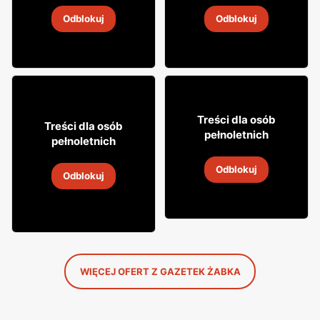
Odblokuj
Odblokuj
4
-
18 sie 2026
4
-
18 sie 2026
18% TANIEJ!
7
99
Treści dla osób
8
Treści dla osób
49
pełnoletnich
pełnoletnich
Drink Captain Morgan
Napój alkoholowy Soplica
Odblokuj
4
-
18 sie 2026
Odblokuj
4
-
18 sie 2026
WIĘCEJ OFERT Z GAZETEK ŻABKA