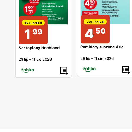
35% TANIEJ!
50% TANIEJ!
4
1
50
99
Pomidory suszone Arla
Ser topiony Hochland
28 lip
-
11 sie 2026
28 lip
-
11 sie 2026