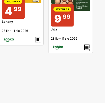
37% TANIEJ!
4
99
13% TANIEJ!
9
99
Banany
Jaja
28 lip
-
11 sie 2026
28 lip
-
11 sie 2026