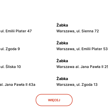
Żabka
l. Emilii Plater 47
Warszawa, ul. Sienna 72
Żabka
ul. Zgoda 9
Warszawa, ul. Emilii Plater 53
Żabka
l. Śliska 10
Warszawa al. Jana Pawła II 2
Żabka
l. Jana Pawła II 43a
Warszawa, ul. Zgoda 13
Żabka
WIĘCEJ
ul. Grzybowska 5
Łódź, ul. Żurawia 14