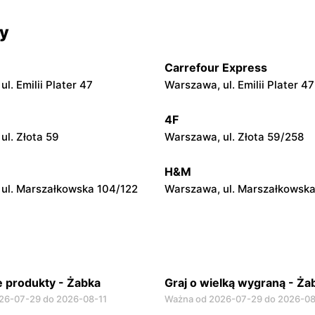
cy
Żabka
ul. Chmielna 104
Warszawa, ul. Grzybowska 2
Carrefour Express
Żabka
l. Emilii Plater 47
Warszawa, ul. Emilii Plater 47
ul. Chmielna 73
Warszawa, ul. Grzybowska 4
4F
Żabka
ul. Złota 59
Warszawa, ul. Złota 59/258
ul. Krucza 46
Warszawa, ul. Prosta 2/14
H&M
ul. Marszałkowska 104/122
Warszawa, ul. Marszałkowska
 produkty - Żabka
Graj o wielką wygraną - Ża
26-07-29 do 2026-08-11
Ważna od 2026-07-29 do 2026-08