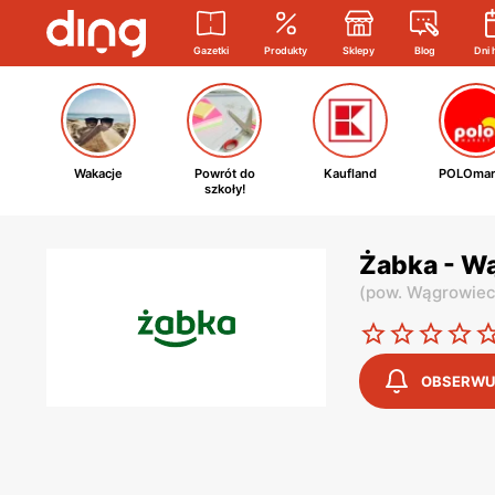
Gazetki
Produkty
Sklepy
Blog
Dni 
Wakacje
Powrót do
Kaufland
POLOmar
szkoły!
Żabka - Wą
(
pow. Wągrowiec
OBSERWU