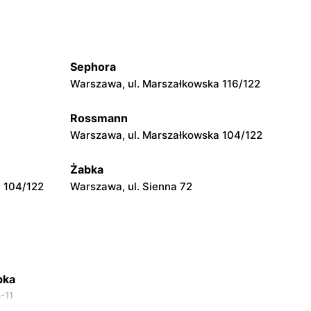
Żabka
Warszawa, ul. Złota 69
Sephora
Żabka
Warszawa, ul. Marszałkowska 116/122
Warszawa, ul. Krucza 41/43
Rossmann
Żabka
Warszawa, ul. Marszałkowska 104/122
Warszawa, ul. Prosta 51
Żabka
 104/122
Warszawa, ul. Sienna 72
bka
-11