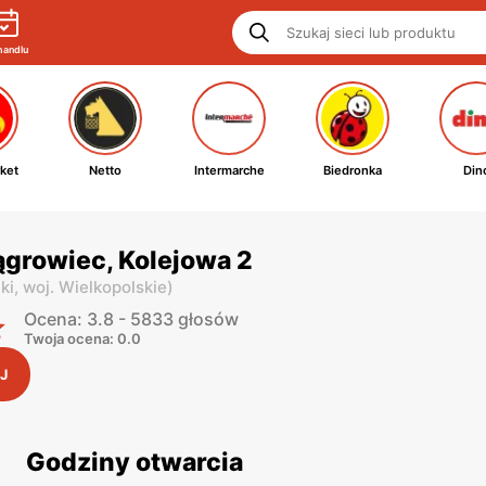
handlu
ket
Netto
Intermarche
Biedronka
Din
growiec, Kolejowa 2
ki,
woj. Wielkopolskie
)
Ocena: 3.8 - 5833 głosów
Twoja ocena: 0.0
J
Godziny otwarcia