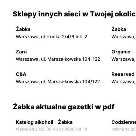
Sklepy innych sieci w Twojej okoli
Żabka
Żabka
Warszawa, ul. Chmielna 35
Warszawa, 
Żabka
Żabka
Żabka
Żabka
Warszawa, ul. Łucka 2/4/6 lok. 2
Warszawa, u
Warszawa, ul. Tytusa Chałubińskiego 8
Warszawa, 
Zara
Organic
Żabka
Żabka
Warszawa, ul. Marszałkowska 104-122
Warszawa, 
Warszawa, ul. Chmielna 11
Warszawa, 
C&A
Reserved
Warszawa, ul. Marszałkowska 104/122
Warszawa, 
Żabka aktualne gazetki w pdf
Katalog alkoholi - Żabka
Codzienne
Ważna od 2026-08-05 do 2026-08-18
Ważna od 20