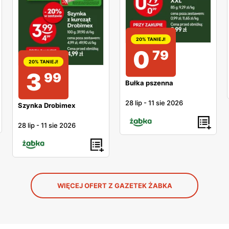
20% TANIEJ!
0
79
20% TANIEJ!
3
99
Bułka pszenna
28 lip
-
11 sie 2026
Szynka Drobimex
28 lip
-
11 sie 2026
WIĘCEJ OFERT Z GAZETEK ŻABKA