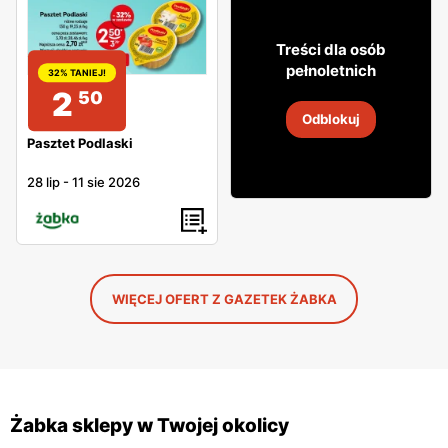
29
Treści dla osób
99
pełnoletnich
32% TANIEJ!
2
50
Wódka Żołądkowa Gorzka
Odblokuj
4
-
18 sie 2026
Pasztet Podlaski
28 lip
-
11 sie 2026
WIĘCEJ OFERT Z GAZETEK ŻABKA
Żabka sklepy w Twojej okolicy