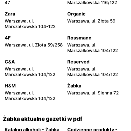
Żabka
Żabka
47
Marszałkowska 116/122
Warszawa, ul. Grzybowska
Warszawa, ul. Złota 69
2
Zara
Organic
Warszawa, ul.
Warszawa, ul. Złota 59
Żabka
Żabka
Marszałkowska 104-122
Warszawa, ul. Tytusa
Warszawa, ul. Chmielna 73
Chałubińskiego 8
4F
Rossmann
Warszawa, ul. Złota 59/258
Warszawa, ul.
Żabka
Żabka
Marszałkowska 104/122
Warszawa, ul. Grzybowska
Warszawa, ul. Krucza 41/43
4
C&A
Reserved
Warszawa, ul.
Warszawa, ul.
Żabka
Żabka
Marszałkowska 104/122
Marszałkowska 104/122
Warszawa, ul. Chmielna 11
Warszawa, ul. Krucza 46
H&M
Żabka
Żabka
Żabka
Warszawa, ul.
Warszawa, ul. Sienna 72
Warszawa, ul. Prosta 2/14
Warszawa, ul. Prosta 51
Marszałkowska 104/122
Żabka aktualne gazetki w pdf
Katalog alkoholi - Żabka
Codzienne produkty -