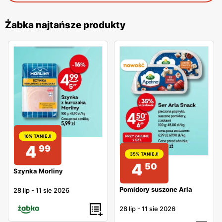
Żabka najtańsze produkty
16% TANIEJ!
4
99
35% TANIEJ!
4
50
Szynka Morliny
Pomidory suszone Arla
28 lip
-
11 sie 2026
28 lip
-
11 sie 2026