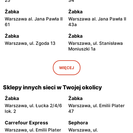
25
34
Żabka
Żabka
Warszawa al. Jana Pawła II
Warszawa al. Jana Pawła II
61
43a
Żabka
Żabka
Warszawa, ul. Zgoda 13
Warszawa, ul. Stanisława
Moniuszki 1a
Żabka
Żabka
Warszawa, ul.
Warszawa, ul. Grzybowska
WIĘCEJ
Świętokrzyska 0 Stacja
5
Metra A14
Sklepy innych sieci w Twojej okolicy
Żabka
Żabka
Łódź, ul. Żurawia 14
Warszawa, ul. Żurawia 18
Żabka
Żabka
Warszawa, ul. Łucka 2/4/6
Warszawa, ul. Emilii Plater
Żabka
Żabka
lok. 2
47
Warszawa, ul. Chmielna 35
Warszawa, ul. Chmielna
104
Carrefour Express
Sephora
Warszawa, ul. Emilii Plater
Warszawa, ul.