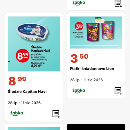
3
50
Płatki śniadaniowe Lion
8
99
28 lip
-
11 sie 2026
Śledzie Kapitan Navi
28 lip
-
11 sie 2026