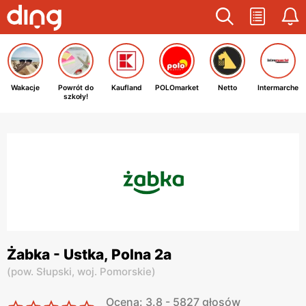
Wakacje
Powrót do
Kaufland
POLOmarket
Netto
Intermarche
szkoły!
Żabka - Ustka, Polna 2a
(
pow. Słupski,
woj. Pomorskie
)
Ocena: 3.8 - 5827 głosów