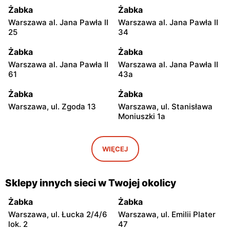
Żabka
Żabka
Warszawa al. Jana Pawła II
Warszawa al. Jana Pawła II
25
34
Żabka
Żabka
Warszawa al. Jana Pawła II
Warszawa al. Jana Pawła II
61
43a
Żabka
Żabka
Warszawa, ul. Zgoda 13
Warszawa, ul. Stanisława
Moniuszki 1a
Żabka
Żabka
Warszawa, ul.
Warszawa, ul. Grzybowska
WIĘCEJ
Świętokrzyska 0 Stacja
5
Metra A14
Sklepy innych sieci w Twojej okolicy
Żabka
Żabka
Łódź, ul. Żurawia 14
Warszawa, ul. Żurawia 18
Żabka
Żabka
Warszawa, ul. Łucka 2/4/6
Warszawa, ul. Emilii Plater
Żabka
Żabka
lok. 2
47