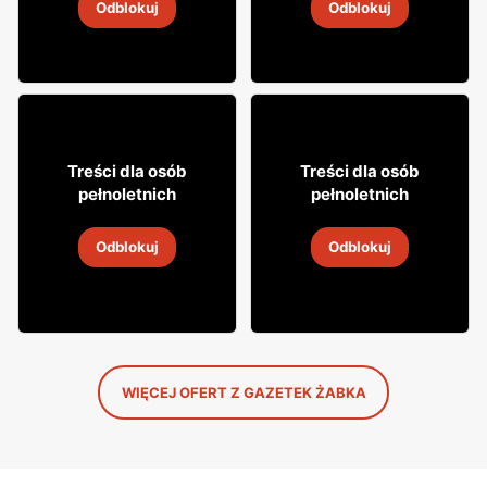
Odblokuj
Odblokuj
4
-
18 sie 2026
4
-
18 sie 2026
8
29
Treści dla osób
Treści dla osób
49
99
pełnoletnich
pełnoletnich
Napój alkoholowy Soplica
Wódka Żołądkowa Gorzka
Odblokuj
Odblokuj
4
-
18 sie 2026
4
-
18 sie 2026
WIĘCEJ OFERT Z GAZETEK ŻABKA