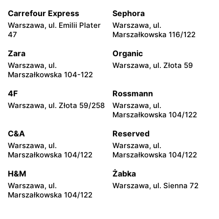
Warszawa, ul. Chmielna 35
Warszawa, ul. Chmielna
104
Carrefour Express
Sephora
Warszawa, ul. Emilii Plater
Warszawa, ul.
Żabka
Żabka
47
Marszałkowska 116/122
Warszawa, ul. Grzybowska
Warszawa, ul. Złota 69
2
Zara
Organic
Warszawa, ul.
Warszawa, ul. Złota 59
Żabka
Żabka
Marszałkowska 104-122
Warszawa, ul. Tytusa
Warszawa, ul. Chmielna 73
Chałubińskiego 8
4F
Rossmann
Warszawa, ul. Złota 59/258
Warszawa, ul.
Żabka
Żabka
Marszałkowska 104/122
Warszawa, ul. Grzybowska
Warszawa, ul. Krucza 41/43
4
C&A
Reserved
Warszawa, ul.
Warszawa, ul.
Żabka
Żabka
Marszałkowska 104/122
Marszałkowska 104/122
Warszawa, ul. Chmielna 11
Warszawa, ul. Krucza 46
H&M
Żabka
Żabka
Żabka
Warszawa, ul.
Warszawa, ul. Sienna 72
Warszawa, ul. Prosta 2/14
Warszawa, ul. Prosta 51
Marszałkowska 104/122