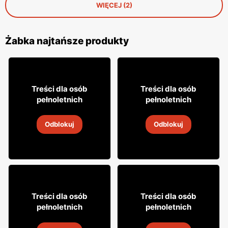
WIĘCEJ (2)
Żabka najtańsze produkty
12% TANIEJ!
49
49
99
99
Treści dla osób
Treści dla osób
pełnoletnich
pełnoletnich
Whisky Grant's
Whisky Clan campbell
Odblokuj
Odblokuj
4
-
18 sie 2026
4
-
18 sie 2026
18% TANIEJ!
16
7
99
99
Treści dla osób
Treści dla osób
pełnoletnich
pełnoletnich
Cytrynówka Soplica
Drink Captain Morgan