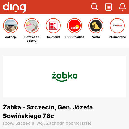
Wakacje
Powrót do
Kaufland
POLOmarket
Netto
Intermarche
szkoły!
Żabka - Szczecin, Gen. Józefa
Sowińskiego 78c
(
pow. Szczecin,
woj. Zachodniopomorskie
)