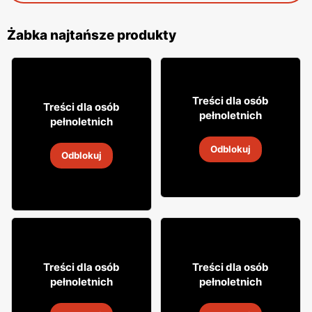
Żabka najtańsze produkty
49
99
Treści dla osób
8
Treści dla osób
49
pełnoletnich
pełnoletnich
Whisky Clan campbell
Napój alkoholowy Soplica
Odblokuj
4
-
18 sie 2026
Odblokuj
4
-
18 sie 2026
31
29
Treści dla osób
Treści dla osób
99
99
pełnoletnich
pełnoletnich
Napój alkoholowy Soplica
Wódka Żołądkowa Gorzka