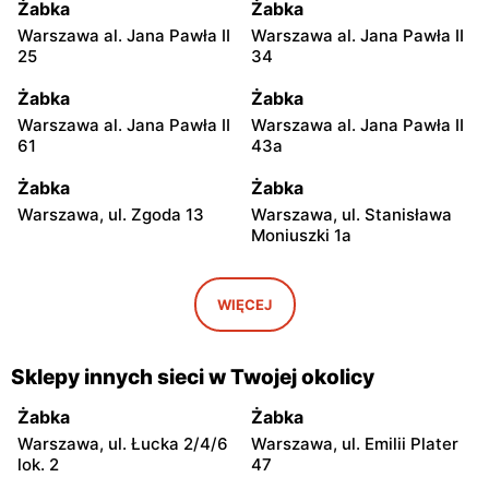
Żabka
Żabka
Warszawa al. Jana Pawła II
Warszawa al. Jana Pawła II
25
34
Żabka
Żabka
Warszawa al. Jana Pawła II
Warszawa al. Jana Pawła II
61
43a
Żabka
Żabka
Warszawa, ul. Zgoda 13
Warszawa, ul. Stanisława
Moniuszki 1a
Żabka
Żabka
Warszawa, ul.
Warszawa, ul. Grzybowska
WIĘCEJ
Świętokrzyska 0 Stacja
5
Metra A14
Sklepy innych sieci w Twojej okolicy
Żabka
Żabka
Łódź, ul. Żurawia 14
Warszawa, ul. Żurawia 18
Żabka
Żabka
Warszawa, ul. Łucka 2/4/6
Warszawa, ul. Emilii Plater
Żabka
Żabka
lok. 2
47
Warszawa, ul. Chmielna 35
Warszawa, ul. Chmielna