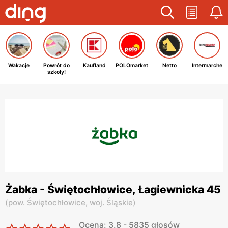
Wakacje
Powrót do
Kaufland
POLOmarket
Netto
Intermarche
szkoły!
Żabka - Świętochłowice, Łagiewnicka 45
(
pow. Świętochłowice,
woj. Śląskie
)
Ocena: 3.8 - 5835 głosów