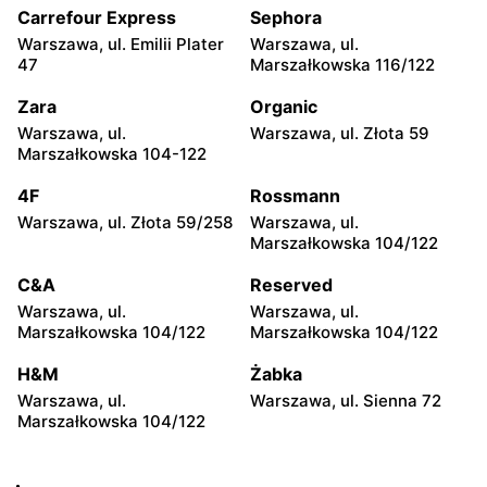
104
Carrefour Express
Sephora
Warszawa, ul. Emilii Plater
Warszawa, ul.
Żabka
Żabka
47
Marszałkowska 116/122
Warszawa, ul. Grzybowska
Warszawa, ul. Złota 69
2
Zara
Organic
Warszawa, ul.
Warszawa, ul. Złota 59
Żabka
Żabka
Marszałkowska 104-122
Warszawa, ul. Tytusa
Warszawa, ul. Chmielna 73
Chałubińskiego 8
4F
Rossmann
Warszawa, ul. Złota 59/258
Warszawa, ul.
Żabka
Żabka
Marszałkowska 104/122
Warszawa, ul. Grzybowska
Warszawa, ul. Krucza 41/43
4
C&A
Reserved
Warszawa, ul.
Warszawa, ul.
Żabka
Żabka
Marszałkowska 104/122
Marszałkowska 104/122
Warszawa, ul. Chmielna 11
Warszawa, ul. Krucza 46
H&M
Żabka
Żabka
Żabka
Warszawa, ul.
Warszawa, ul. Sienna 72
Warszawa, ul. Prosta 2/14
Warszawa, ul. Prosta 51
Marszałkowska 104/122