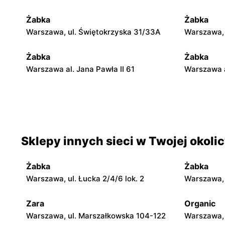
Żabka
Żabka
Warszawa, ul. Świętokrzyska 31/33A
Warszawa, u
Żabka
Żabka
Warszawa al. Jana Pawła II 61
Warszawa a
Żabka
Żabka
Warszawa, ul. Świętokrzyska 0 Stacja
Warszawa, 
Metra A14
Sklepy innych sieci w Twojej okoli
Żabka
Żabka
Warszawa, ul. Chmielna 35
Warszawa, 
Żabka
Żabka
Żabka
Żabka
Warszawa, ul. Łucka 2/4/6 lok. 2
Warszawa, u
Warszawa, ul. Tytusa Chałubińskiego 8
Warszawa, 
Zara
Organic
Żabka
Żabka
Warszawa, ul. Marszałkowska 104-122
Warszawa, 