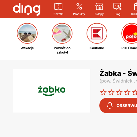
Gazetki
Produkty
Sklepy
Blog
Dni 
Wakacje
Powrót do
Kaufland
POLOmar
szkoły!
Żabka - Ś
(
pow. Świdnicki,
OBSERWU