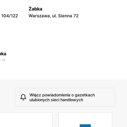
Warszawa, ul. Prosta 51
Żabka
 104/122
Warszawa, ul. Sienna 72
bka
-11
Włącz powiadomienia o gazetkach
ulubionych sieci handlowych