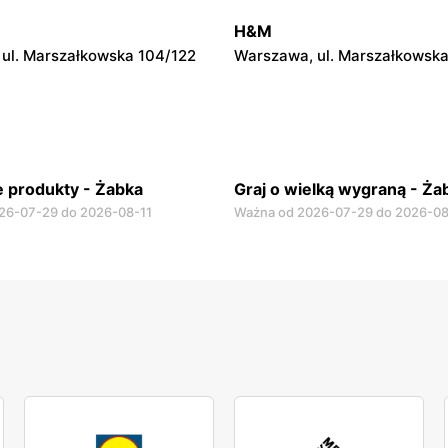
ul. Krucza 46
Warszawa, ul. Prosta 2/14
H&M
ul. Marszałkowska 104/122
Warszawa, ul. Marszałkowska
 produkty - Żabka
Graj o wielką wygraną - Ża
26-07-29 do 2026-08-11
Ważna od 2026-07-29 do 2026-08