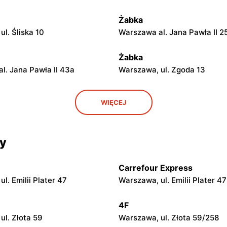
Żabka
l. Śliska 10
Warszawa al. Jana Pawła II 2
Żabka
l. Jana Pawła II 43a
Warszawa, ul. Zgoda 13
Żabka
WIĘCEJ
ul. Grzybowska 5
Łódź, ul. Żurawia 14
cy
Żabka
ul. Chmielna 104
Warszawa, ul. Grzybowska 2
Carrefour Express
Żabka
l. Emilii Plater 47
Warszawa, ul. Emilii Plater 47
ul. Chmielna 73
Warszawa, ul. Grzybowska 4
4F
Żabka
ul. Złota 59
Warszawa, ul. Złota 59/258