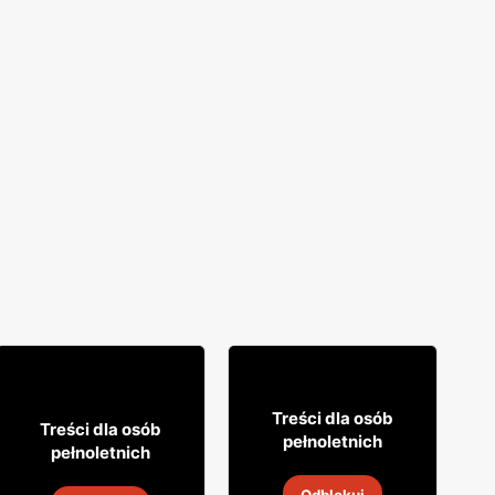
18% TANIEJ!
16
99
7
Treści dla osób
99
Treści dla osób
pełnoletnich
pełnoletnich
Cytrynówka Soplica
Drink Captain Morgan