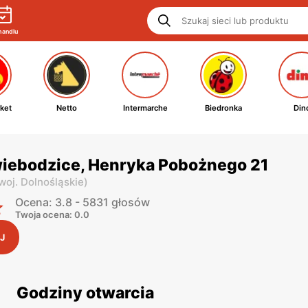
handlu
ket
Netto
Intermarche
Biedronka
Din
wiebodzice, Henryka Pobożnego 21
woj. Dolnośląskie
)
Ocena: 3.8 - 5831 głosów
Twoja ocena: 0.0
J
Godziny otwarcia