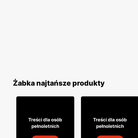
Żabka najtańsze produkty
31
29
99
99
Treści dla osób
Treści dla osób
pełnoletnich
pełnoletnich
Napój alkoholowy Soplica
Wódka Żołądkowa Gorzka