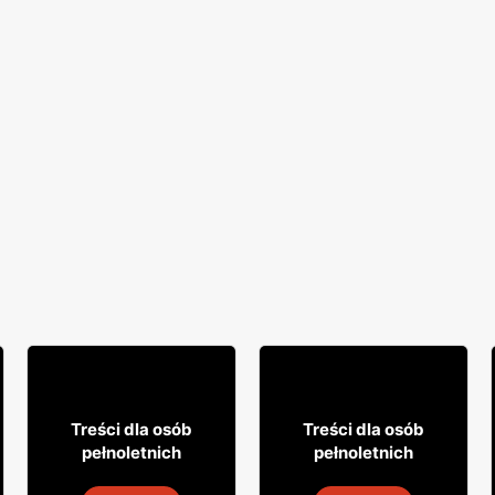
49
8
99
49
Treści dla osób
Treści dla osób
pełnoletnich
pełnoletnich
Whisky Clan campbell
Napój alkoholowy Soplica