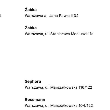
Żabka
5
Warszawa al. Jana Pawła II 34
Żabka
Warszawa, ul. Stanisława Moniuszki 1a
Żabka
Warszawa, ul. Żurawia 18
Żabka
Warszawa, ul. Złota 69
Sephora
Żabka
Warszawa, ul. Marszałkowska 116/122
Warszawa, ul. Krucza 41/43
Rossmann
Żabka
Warszawa, ul. Marszałkowska 104/122