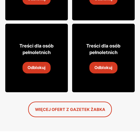
4
-
18 sie 2026
4
-
18 sie 2026
29
31
Treści dla osób
Treści dla osób
99
99
pełnoletnich
pełnoletnich
Wódka Żołądkowa Gorzka
Napój alkoholowy Soplica
Odblokuj
Odblokuj
4
-
18 sie 2026
4
-
18 sie 2026
WIĘCEJ OFERT Z GAZETEK ŻABKA