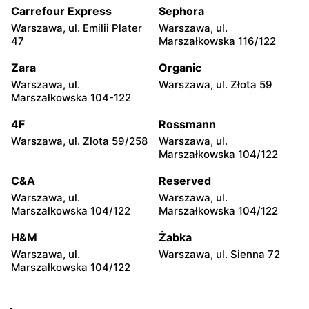
104
Carrefour Express
Sephora
Warszawa, ul. Emilii Plater
Warszawa, ul.
Żabka
Żabka
47
Marszałkowska 116/122
Warszawa, ul. Grzybowska
Warszawa, ul. Złota 69
2
Zara
Organic
Warszawa, ul.
Warszawa, ul. Złota 59
Żabka
Żabka
Marszałkowska 104-122
Warszawa, ul. Tytusa
Warszawa, ul. Chmielna 73
Chałubińskiego 8
4F
Rossmann
Warszawa, ul. Złota 59/258
Warszawa, ul.
Żabka
Żabka
Marszałkowska 104/122
Warszawa, ul. Grzybowska
Warszawa, ul. Krucza 41/43
4
C&A
Reserved
Warszawa, ul.
Warszawa, ul.
Żabka
Żabka
Marszałkowska 104/122
Marszałkowska 104/122
Warszawa, ul. Chmielna 11
Warszawa, ul. Krucza 46
H&M
Żabka
Żabka
Żabka
Warszawa, ul.
Warszawa, ul. Sienna 72
Warszawa, ul. Prosta 2/14
Warszawa, ul. Prosta 51
Marszałkowska 104/122