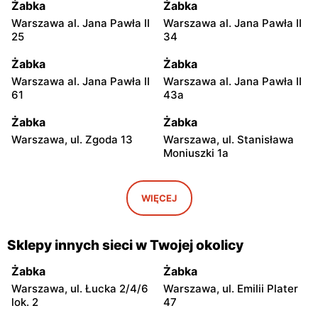
Żabka
Żabka
Warszawa al. Jana Pawła II
Warszawa al. Jana Pawła II
25
34
Żabka
Żabka
Warszawa al. Jana Pawła II
Warszawa al. Jana Pawła II
61
43a
Żabka
Żabka
Warszawa, ul. Zgoda 13
Warszawa, ul. Stanisława
Moniuszki 1a
Żabka
Żabka
Warszawa, ul.
Warszawa, ul. Grzybowska
WIĘCEJ
Świętokrzyska 0 Stacja
5
Metra A14
Sklepy innych sieci w Twojej okolicy
Żabka
Żabka
Łódź, ul. Żurawia 14
Warszawa, ul. Żurawia 18
Żabka
Żabka
Warszawa, ul. Łucka 2/4/6
Warszawa, ul. Emilii Plater
Żabka
Żabka
lok. 2
47
Warszawa, ul. Chmielna 35
Warszawa, ul. Chmielna