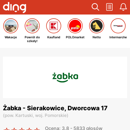
Wakacje
Powrót do
Kaufland
POLOmarket
Netto
Intermarche
szkoły!
Żabka - Sierakowice, Dworcowa 17
(
pow. Kartuski,
woj. Pomorskie
)
Ocena: 3.8 - 5833 głosów