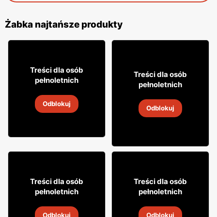
Żabka najtańsze produkty
16
99
Treści dla osób
8
Treści dla osób
49
pełnoletnich
pełnoletnich
Cytrynówka Soplica
Napój alkoholowy Soplica
Odblokuj
4
-
18 sie 2026
Odblokuj
4
-
18 sie 2026
18% TANIEJ!
49
7
99
99
Treści dla osób
Treści dla osób
pełnoletnich
pełnoletnich
Drink Captain Morgan
Whisky Clan campbell
Odblokuj
Odblokuj