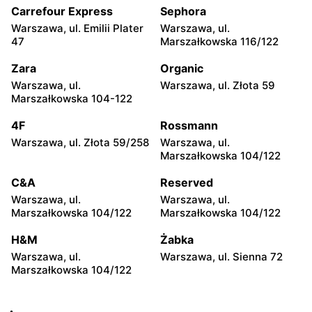
104
Carrefour Express
Sephora
Warszawa, ul. Emilii Plater
Warszawa, ul.
Żabka
Żabka
47
Marszałkowska 116/122
Warszawa, ul. Grzybowska
Warszawa, ul. Złota 69
2
Zara
Organic
Warszawa, ul.
Warszawa, ul. Złota 59
Żabka
Żabka
Marszałkowska 104-122
Warszawa, ul. Tytusa
Warszawa, ul. Chmielna 73
Chałubińskiego 8
4F
Rossmann
Warszawa, ul. Złota 59/258
Warszawa, ul.
Żabka
Żabka
Marszałkowska 104/122
Warszawa, ul. Grzybowska
Warszawa, ul. Krucza 41/43
4
C&A
Reserved
Warszawa, ul.
Warszawa, ul.
Żabka
Żabka
Marszałkowska 104/122
Marszałkowska 104/122
Warszawa, ul. Chmielna 11
Warszawa, ul. Krucza 46
H&M
Żabka
Żabka
Żabka
Warszawa, ul.
Warszawa, ul. Sienna 72
Warszawa, ul. Prosta 2/14
Warszawa, ul. Prosta 51
Marszałkowska 104/122