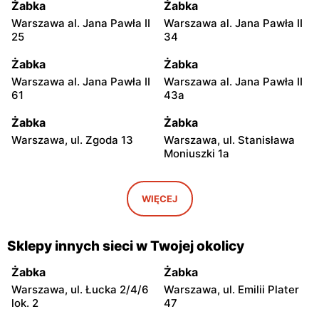
Żabka
Żabka
Warszawa al. Jana Pawła II
Warszawa al. Jana Pawła II
25
34
Żabka
Żabka
Warszawa al. Jana Pawła II
Warszawa al. Jana Pawła II
61
43a
Żabka
Żabka
Warszawa, ul. Zgoda 13
Warszawa, ul. Stanisława
Moniuszki 1a
Żabka
Żabka
Warszawa, ul.
Warszawa, ul. Grzybowska
WIĘCEJ
Świętokrzyska 0 Stacja
5
Metra A14
Sklepy innych sieci w Twojej okolicy
Żabka
Żabka
Łódź, ul. Żurawia 14
Warszawa, ul. Żurawia 18
Żabka
Żabka
Warszawa, ul. Łucka 2/4/6
Warszawa, ul. Emilii Plater
Żabka
Żabka
lok. 2
47
Warszawa, ul. Chmielna 35
Warszawa, ul. Chmielna