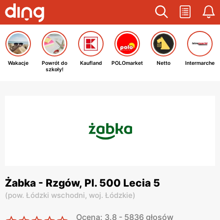
Wakacje
Powrót do
Kaufland
POLOmarket
Netto
Intermarche
szkoły!
Żabka - Rzgów, Pl. 500 Lecia 5
(
pow. Łódzki wschodni,
woj. Łódzkie
)
Ocena: 3.8 - 5836 głosów