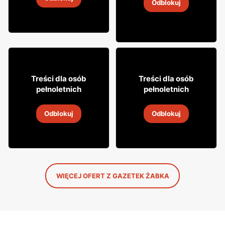
4
-
18 sie 2026
Odblokuj
4
-
18 sie 2026
16
49
99
99
Treści dla osób
Treści dla osób
pełnoletnich
pełnoletnich
Cytrynówka Soplica
Whisky Clan campbell
Odblokuj
Odblokuj
4
-
18 sie 2026
4
-
18 sie 2026
WIĘCEJ OFERT Z GAZETEK ŻABKA