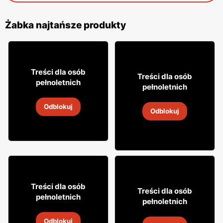
Żabka najtańsze produkty
12% TANIEJ!
49
99
Treści dla osób
8
Treści dla osób
49
pełnoletnich
pełnoletnich
Whisky Grant's
Napój alkoholowy Soplica
Odblokuj
4
-
18 sie 2026
Odblokuj
4
-
18 sie 2026
18% TANIEJ!
7
99
Treści dla osób
31
Treści dla osób
99
pełnoletnich
pełnoletnich
Drink Captain Morgan
Napój alkoholowy Soplica
Odblokuj