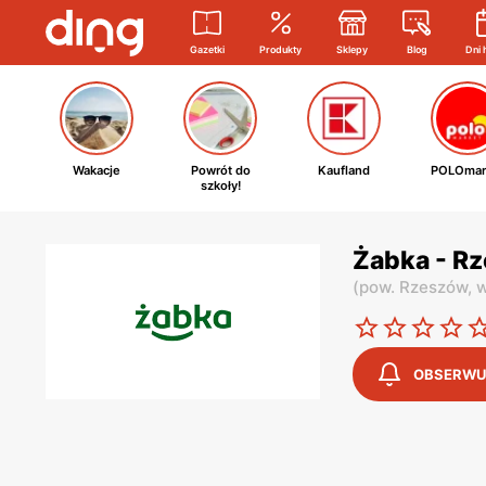
Gazetki
Produkty
Sklepy
Blog
Dni 
Wakacje
Powrót do
Kaufland
POLOmar
szkoły!
Żabka - Rz
(
pow. Rzeszów,
w
OBSERWU