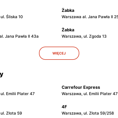
Żabka
l. Śliska 10
Warszawa al. Jana Pawła II 2
Żabka
l. Jana Pawła II 43a
Warszawa, ul. Zgoda 13
Żabka
WIĘCEJ
ul. Grzybowska 5
Łódź, ul. Żurawia 14
cy
Żabka
ul. Chmielna 104
Warszawa, ul. Grzybowska 2
Carrefour Express
Żabka
l. Emilii Plater 47
Warszawa, ul. Emilii Plater 47
ul. Chmielna 73
Warszawa, ul. Grzybowska 4
4F
Żabka
ul. Złota 59
Warszawa, ul. Złota 59/258