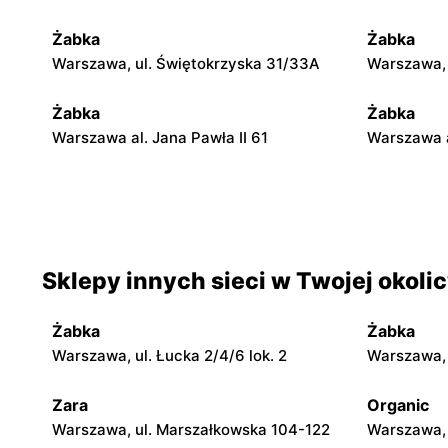
Żabka
Żabka
Warszawa, ul. Świętokrzyska 31/33A
Warszawa, u
Żabka
Żabka
Warszawa al. Jana Pawła II 61
Warszawa a
Żabka
Żabka
Warszawa, ul. Świętokrzyska 0 Stacja
Warszawa, 
Metra A14
Sklepy innych sieci w Twojej okoli
Żabka
Żabka
Warszawa, ul. Chmielna 35
Warszawa, 
Żabka
Żabka
Żabka
Żabka
Warszawa, ul. Łucka 2/4/6 lok. 2
Warszawa, u
Warszawa, ul. Tytusa Chałubińskiego 8
Warszawa, 
Zara
Organic
Żabka
Żabka
Warszawa, ul. Marszałkowska 104-122
Warszawa, 