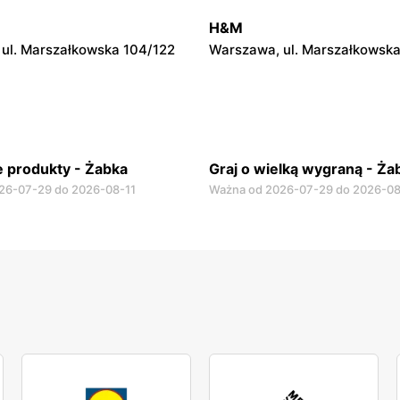
ul. Krucza 46
Warszawa, ul. Prosta 2/14
H&M
ul. Marszałkowska 104/122
Warszawa, ul. Marszałkowska
 produkty - Żabka
Graj o wielką wygraną - Ża
26-07-29 do 2026-08-11
Ważna od 2026-07-29 do 2026-08