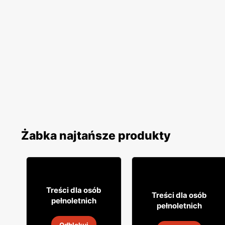
Żabka najtańsze produkty
12% TANIEJ!
49
99
Treści dla osób
49
99
Treści dla osób
pełnoletnich
pełnoletnich
Whisky Grant's
Whisky Clan campbell