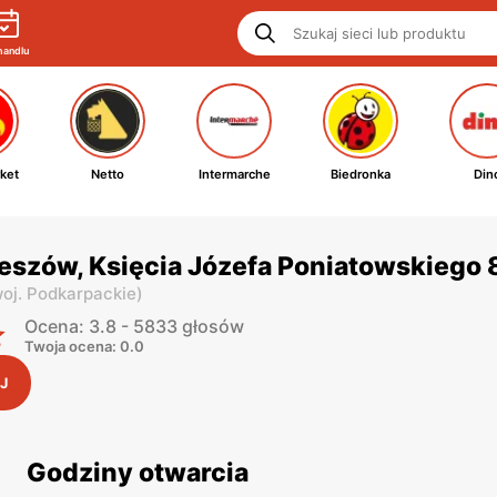
handlu
ket
Netto
Intermarche
Biedronka
Din
eszów, Księcia Józefa Poniatowskiego 
oj. Podkarpackie
)
Ocena: 3.8 - 5833 głosów
Twoja ocena: 0.0
J
Godziny otwarcia