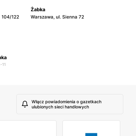
Warszawa, ul. Prosta 51
Żabka
 104/122
Warszawa, ul. Sienna 72
bka
-11
Włącz powiadomienia o gazetkach
ulubionych sieci handlowych