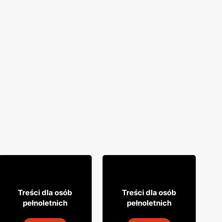
8
29
49
99
Treści dla osób
Treści dla osób
pełnoletnich
pełnoletnich
Napój alkoholowy Soplica
Wódka Żołądkowa Gorzka