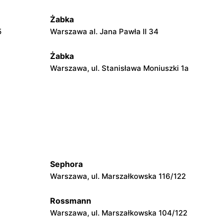
Żabka
5
Warszawa al. Jana Pawła II 34
Żabka
Warszawa, ul. Stanisława Moniuszki 1a
Żabka
Warszawa, ul. Żurawia 18
Żabka
Warszawa, ul. Złota 69
Sephora
Żabka
Warszawa, ul. Marszałkowska 116/122
Warszawa, ul. Krucza 41/43
Rossmann
Żabka
Warszawa, ul. Marszałkowska 104/122