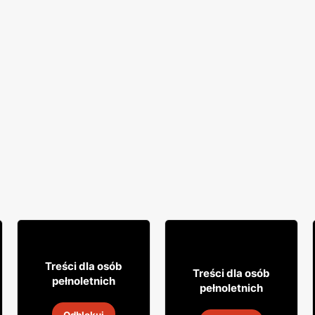
18% TANIEJ!
16
99
7
Treści dla osób
99
Treści dla osób
pełnoletnich
pełnoletnich
Cytrynówka Soplica
Drink Captain Morgan